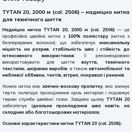
TYTAN 20, 2000 м (col. 2506) – надміцна нитка
для технічного шиття
Надміцна нитка TYTAN 20, 2000 м (col. 2506)
— це
професійна швейна нитка з
100% поліестеру
(нитка з
безперервних волокон), що забезпечує
максимальну
міцність на розрив
,
стабільність шва
і
стійкість до
інтенсивного використання
. Її рекомендовано
використовувати для шиття
взуття, технічного
текстилю, шкіряних виробів
, а також
автомобільної та
меблевої оббивки, тентів, вітрил, покривал і ременів
.
Кожна нитка має
хімічно-воскову пропитку
, яка знижує
тертя, полегшує проходження крізь матеріал і подовжує
термін служби швейної голки. Завдяки цьому
TYTAN 20
забезпечує
ідеальне прокладання шва навіть на
складних або багатошарових матеріалах
.
Основні характеристики нитки TYTAN 20 (col. 2506):