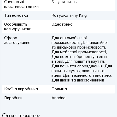
Спеціальні
S – для шиття
властивості нитки
Тип намотки
Котушка типу King
Особливість
Однотонна
кольору нитки
Сфера
Для автомобільної
застосування
промисловості, Для авіаційної
та військової промисловості,
Для меблевої промисловості,
Для наметів, брезенту, тентів,
вітрил, Для пошиття взуття,
Для пошиття спорядження, Для
пошиття сумок, рюкзаків та
валіз, Для технічного текстилю,
Для шкіри та шкірзамінників
Країна виробника
Польща
Виробник
Ariadna
Опис товару