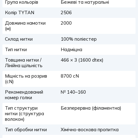
Група кольорів
Бежеві та натуральні
Колір TYTAN
2506
Довжина намотки
2000
(м)
Склад нитки
100% поліестер
Тип нитки
Надміцна
Товщина нитки /
466 × 3 (1600 dtex)
Лінійна щільність
Міцність на розрив
8700 сN
(сN)
Рекомендований
№ 140–160
номер голки
Тип структури
Безперервна (філаментна)
нитки (структура
волокон)
Тип обробки нитки
Хімічно-воскова пропитка