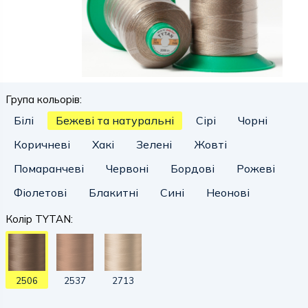
Група кольорів:
Білі
Бежеві та натуральні
Сірі
Чорні
Коричневі
Хакі
Зелені
Жовті
Помаранчеві
Червоні
Бордові
Рожеві
Фіолетові
Блакитні
Сині
Неонові
Колір TYTAN:
2506
2537
2713