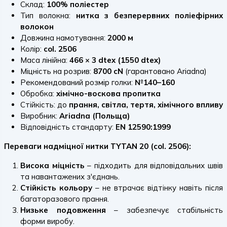
Склад:
100% поліестер
Тип волокна:
нитка з безперервних поліефірних
волокон
Довжина намотування:
2000 м
Колір:
col. 2506
Маса лінійна:
466 × 3 dtex (1550 dtex)
Міцність на розрив:
8700 cN
(гарантовано Ariadna)
Рекомендований розмір голки:
№140–160
Обробка:
хімічно-воскова пропитка
Стійкість: до
прання, світла, тертя, хімічного впливу
Виробник:
Ariadna (Польща)
Відповідність стандарту:
EN 12590:1999
Переваги надміцної нитки TYTAN 20 (col. 2506):
Висока міцність
– підходить для відповідальних швів
та навантажених з'єднань.
Стійкість кольору
– не втрачає відтінку навіть після
багаторазового прання.
Низьке подовження
– забезпечує стабільність
форми виробу.