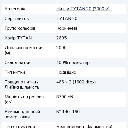
Категорія
Нитки TYTAN 20 (2000 м)
Серія ниток
TYTAN 20
Група кольорів
Коричневі
Колір TYTAN
2605
Довжина намотки
2000
(м)
Склад нитки
100% поліестер
Тип нитки
Надміцна
Товщина нитки /
466 × 3 (1600 dtex)
Лінійна щільність
Міцність на розрив
8700 сN
(сN)
Рекомендований
№ 140–160
номер голки
Тип структури
Безперервна (філаментна)