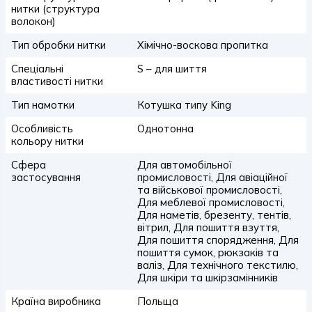
нитки (структура
волокон)
Тип обробки нитки
Хімічно-воскова пропитка
Спеціальні
S – для шиття
властивості нитки
Тип намотки
Котушка типу King
Особливість
Однотонна
кольору нитки
Сфера
Для автомобільної
застосування
промисловості, Для авіаційної
та військової промисловості,
Для меблевої промисловості,
Для наметів, брезенту, тентів,
вітрил, Для пошиття взуття,
Для пошиття спорядження, Для
пошиття сумок, рюкзаків та
валіз, Для технічного текстилю,
Для шкіри та шкірзамінників
Країна виробника
Польща