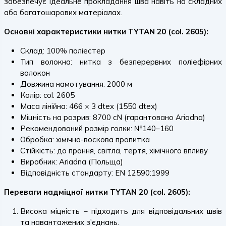
забезпечує ідеальне прокладання шва навіть на складних
або багатошарових матеріалах.
Основні характеристики нитки TYTAN 20 (col. 2605):
Склад: 100% поліестер
Тип волокна: нитка з безперервних поліефірних
волокон
Довжина намотування: 2000 м
Колір: col. 2605
Маса лінійна: 466 × 3 dtex (1550 dtex)
Міцність на розрив: 8700 cN (гарантовано Ariadna)
Рекомендований розмір голки: №140–160
Обробка: хімічно-воскова пропитка
Стійкість: до прання, світла, тертя, хімічного впливу
Виробник: Ariadna (Польща)
Відповідність стандарту: EN 12590:1999
Переваги надміцної нитки TYTAN 20 (col. 2605):
Висока міцність – підходить для відповідальних швів
та навантажених з'єднань.