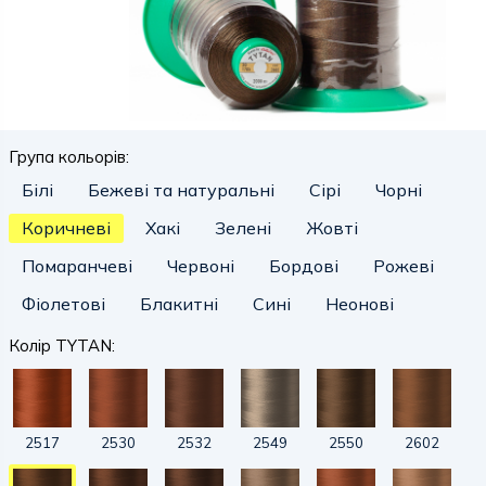
Група кольорів:
Білі
Бежеві та натуральні
Сірі
Чорні
Коричневі
Хакі
Зелені
Жовті
Помаранчеві
Червоні
Бордові
Рожеві
Фіолетові
Блакитні
Сині
Неонові
Колір TYTAN:
2517
2530
2532
2549
2550
2602