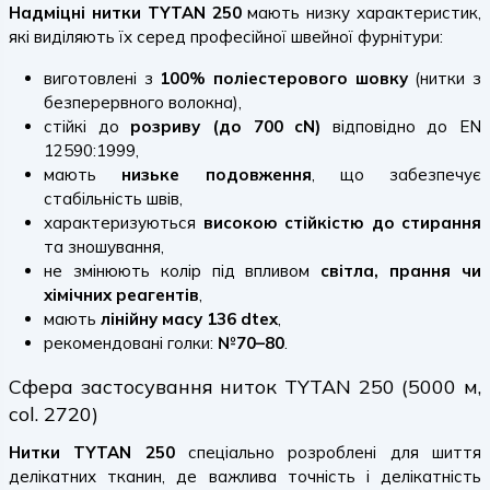
Надміцні нитки TYTAN 250
мають низку характеристик,
які виділяють їх серед професійної швейної фурнітури:
виготовлені з
100% поліестерового шовку
(нитки з
безперервного волокна),
стійкі до
розриву (до 700 cN)
відповідно до EN
12590:1999,
мають
низьке подовження
, що забезпечує
стабільність швів,
характеризуються
високою стійкістю до стирання
та зношування,
не змінюють колір під впливом
світла, прання чи
хімічних реагентів
,
мають
лінійну масу 136 dtex
,
рекомендовані голки:
№70–80
.
Сфера застосування ниток TYTAN 250 (5000 м,
col. 2720)
Нитки TYTAN 250
спеціально розроблені для шиття
делікатних тканин, де важлива точність і делікатність