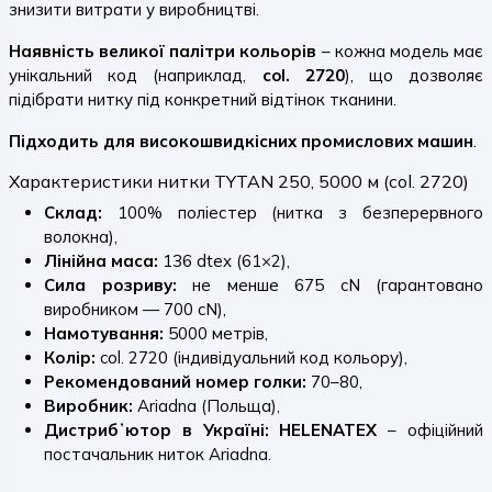
знизити витрати у виробництві.
Наявність великої палітри кольорів
– кожна модель має
унікальний код (наприклад,
col. 2720
), що дозволяє
підібрати нитку під конкретний відтінок тканини.
Підходить для високошвидкісних промислових машин
.
Характеристики нитки TYTAN 250, 5000 м (col. 2720)
Склад:
100% поліестер (нитка з безперервного
волокна),
Лінійна маса:
136 dtex (61×2),
Сила розриву:
не менше 675 cN (гарантовано
виробником — 700 cN),
Намотування:
5000 метрів,
Колір:
col. 2720 (індивідуальний код кольору),
Рекомендований номер голки:
70–80,
Виробник:
Ariadna (Польща),
Дистрибʼютор в Україні:
HELENATEX
– офіційний
постачальник ниток Ariadna.