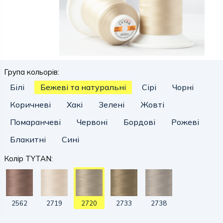
Група кольорів:
Білі
Бежеві та натуральні
Сірі
Чорні
Коричневі
Хакі
Зелені
Жовті
Помаранчеві
Червоні
Бордові
Рожеві
Блакитні
Сині
Колір TYTAN:
2562
2719
2720
2733
2738