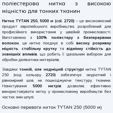
поліестерова нитка з високою
міцністю для тонких тканин
Нитка TYTAN 250, 5000 м (col. 2720)
– це високоякісний
продукт європейського виробництва, розроблений для
професійного використання у швейній промисловості.
Виготовлена з
100% поліестеру з безперервних
волокон
, ця нитка поєднує в собі
високу розривну
міцність
,
стабільну крутку
та
відмінну стійкість до
зовнішніх впливів
, що робить її ідеальним вибором для
обробки делікатних матеріалів.
Завдяки
тонкій, але надміцній структурі
нитка TYTAN
250 (код кольору
2720
) забезпечує акуратний і
рівномірний шов, не пошкоджуючи текстуру тканини.
Намотування
5000 метрів
дозволяє ефективно
використовувати нитку у промисловому виробництві без
частих змін шпулі.
Основні переваги ниток TYTAN 250 (5000 м)