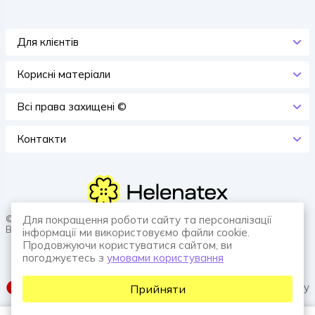
Для клієнтів
Корисні матеріали
Всi права захищенi ©
Контакти
© 2026 HELENATEX «Ґудзики, вішаки, нитки. Власне виробництво.
Для покращення роботи сайту та персоналізації
Все для швейної справи.»
інформації ми використовуємо файли cookie.
Продовжуючи користуватися сайтом, ви
погоджуєтесь з
умовами користування
SUFIX web agency
Прийняти