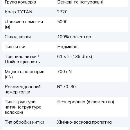
Група кольорів
Бежеві та натуральні
Колір TYTAN
2720
Довжина намотки
5000
(м)
Склад нитки
100% поліестер
Тип нитки
Надміцна
Товщина нитки /
61 × 2 (136 dtex)
Лінійна щільність
Міцність на розрив
700 сN
(сN)
Рекомендований
№ 70–80
номер голки
Тип структури
Безперервна (філаментна)
нитки (структура
волокон)
Тип обробки нитки
Хімічно-воскова пропитка