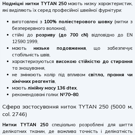
Надміцні нитки TYTAN 250
мають низку характеристик,
які виділяють їх серед професійної швейної фурнітури:
виготовлені з
100% поліестерового шовку
(нитки з
безперервного волокна),
стійкі до
розриву (до 700 cN)
відповідно до EN
12590:1999,
мають
низьке подовження
, що забезпечує
стабільність швів,
характеризуються
високою стійкістю до стирання
та зношування,
не змінюють колір під впливом
світла, прання чи
хімічних реагентів
,
мають
лінійну масу 136 dtex
,
рекомендовані голки:
№70–80
.
Сфера застосування ниток TYTAN 250 (5000 м,
col. 2746)
Нитки TYTAN 250
спеціально розроблені для шиття
делікатних тканин, де важлива точність і делікатність