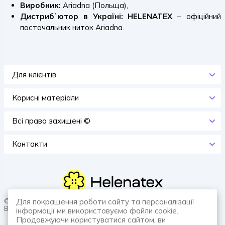
Виробник:
Ariadna (Польща),
Дистрибʼютор в Україні:
HELENATEX
– офіційний
постачальник ниток Ariadna.
Для клієнтів
Корисні матеріали
Всi права захищенi ©
Контакти
© 2026 HELENATEX «Ґудзики, вішаки, нитки. Власне виробництво.
Для покращення роботи сайту та персоналізації
Все для швейної справи.»
інформації ми використовуємо файли cookie.
Продовжуючи користуватися сайтом, ви