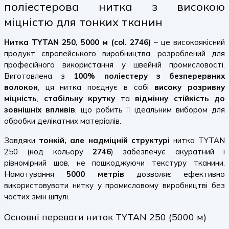
поліестерова нитка з високою
міцністю для тонких тканин
Нитка TYTAN 250, 5000 м (col. 2746)
– це високоякісний
продукт європейського виробництва, розроблений для
професійного використання у швейній промисловості.
Виготовлена з
100% поліестеру з безперервних
волокон
, ця нитка поєднує в собі
високу розривну
міцність
,
стабільну крутку
та
відмінну стійкість до
зовнішніх впливів
, що робить її ідеальним вибором для
обробки делікатних матеріалів.
Завдяки
тонкій, але надміцній структурі
нитка TYTAN
250 (код кольору
2746
) забезпечує акуратний і
рівномірний шов, не пошкоджуючи текстуру тканини.
Намотування
5000 метрів
дозволяє ефективно
використовувати нитку у промисловому виробництві без
частих змін шпулі.
Основні переваги ниток TYTAN 250 (5000 м)