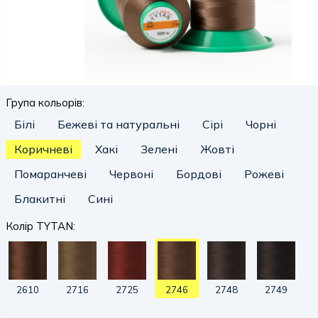
Група кольорів:
Білі
Бежеві та натуральні
Сірі
Чорні
Коричневі
Хакі
Зелені
Жовті
Помаранчеві
Червоні
Бордові
Рожеві
Блакитні
Сині
Колір TYTAN:
2610
2716
2725
2746
2748
2749