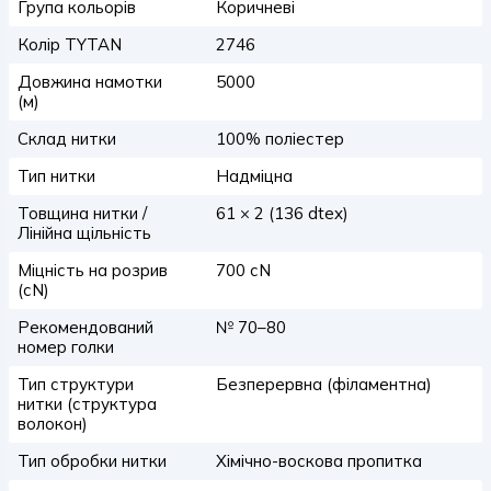
Група кольорів
Коричневі
Колір TYTAN
2746
Довжина намотки
5000
(м)
Склад нитки
100% поліестер
Тип нитки
Надміцна
Товщина нитки /
61 × 2 (136 dtex)
Лінійна щільність
Міцність на розрив
700 сN
(сN)
Рекомендований
№ 70–80
номер голки
Тип структури
Безперервна (філаментна)
нитки (структура
волокон)
Тип обробки нитки
Хімічно-воскова пропитка