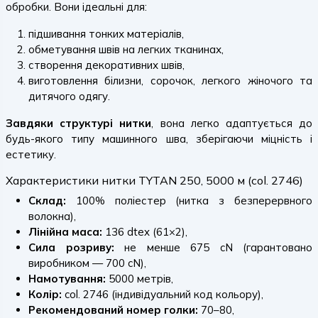
обробки. Вони ідеальні для:
підшивання тонких матеріалів,
обметування швів на легких тканинах,
створення декоративних швів,
виготовлення білизни, сорочок, легкого жіночого та
дитячого одягу.
Завдяки структурі нитки
, вона легко адаптується до
будь-якого типу машинного шва, зберігаючи міцність і
естетику.
Характеристики нитки TYTAN 250, 5000 м (col. 2746)
Склад:
100% поліестер (нитка з безперервного
волокна),
Лінійна маса:
136 dtex (61×2),
Сила розриву:
не менше 675 cN (гарантовано
виробником — 700 cN),
Намотування:
5000 метрів,
Колір:
col. 2746 (індивідуальний код кольору),
Рекомендований номер голки:
70–80,