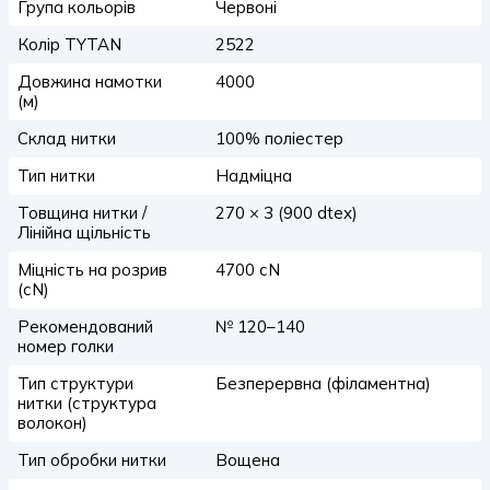
Група кольорів
Червоні
Колір TYTAN
2522
Довжина намотки
4000
(м)
Склад нитки
100% поліестер
Тип нитки
Надміцна
Товщина нитки /
270 × 3 (900 dtex)
Лінійна щільність
Міцність на розрив
4700 сN
(сN)
Рекомендований
№ 120–140
номер голки
Тип структури
Безперервна (філаментна)
нитки (структура
волокон)
Тип обробки нитки
Вощена