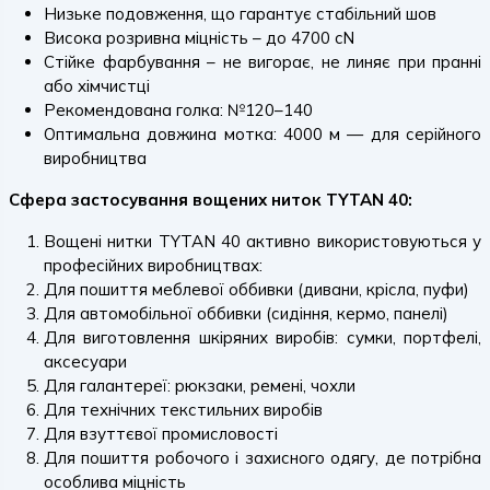
Низьке подовження, що гарантує стабільний шов
Висока розривна міцність – до 4700 cN
Стійке фарбування – не вигорає, не линяє при пранні
або хімчистці
Рекомендована голка: №120–140
Оптимальна довжина мотка: 4000 м — для серійного
виробництва
Сфера застосування вощених ниток TYTAN 40:
Вощені нитки TYTAN 40 активно використовуються у
професійних виробництвах:
Для пошиття меблевої оббивки (дивани, крісла, пуфи)
Для автомобільної оббивки (сидіння, кермо, панелі)
Для виготовлення шкіряних виробів: сумки, портфелі,
аксесуари
Для галантереї: рюкзаки, ремені, чохли
Для технічних текстильних виробів
Для взуттєвої промисловості
Для пошиття робочого і захисного одягу, де потрібна
особлива міцність