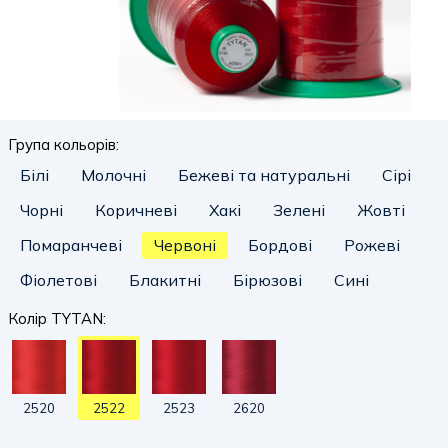
Група кольорів:
Білі
Молочні
Бежеві та натуральні
Сірі
Чорні
Коричневі
Хакі
Зелені
Жовті
Помаранчеві
Червоні
Бордові
Рожеві
Фіолетові
Блакитні
Бірюзові
Сині
Колір TYTAN:
2520
2522
2523
2620