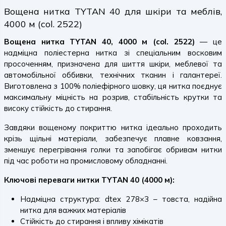
Вощена нитка TYTAN 40 для шкіри та меблів,
4000 м (col. 2522)
Вощена нитка TYTAN 40, 4000 м (col. 2522)
— це
надміцна поліестерна нитка зі спеціальним восковим
просоченням, призначена для шиття шкіри, меблевої та
автомобільної оббивки, технічних тканин і галантереї.
Виготовлена з 100% поліефірного шовку, ця нитка поєднує
максимальну міцність на розрив, стабільність крутки та
високу стійкість до стирання.
Завдяки вощеному покриттю нитка ідеально проходить
крізь щільні матеріали, забезпечує плавне ковзання,
зменшує перегрівання голки та запобігає обривам нитки
під час роботи на промисловому обладнанні.
Ключові переваги нитки TYTAN 40 (4000 м):
Надміцна структура: dtex 278×3 – товста, надійна
нитка для важких матеріалів
Стійкість до стирання і впливу хімікатів