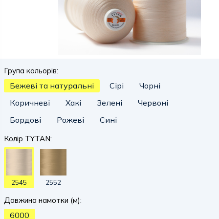
Група кольорів:
Бежеві та натуральні
Сірі
Чорні
Коричневі
Хакі
Зелені
Червоні
Бордові
Рожеві
Сині
Колір TYTAN:
2545
2552
Довжина намотки (м):
6000