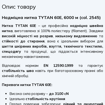
Опис товару
Надміцна нитка TYTAN 60E, 6000 м (col. 2545)
Нитка TYTAN 60E
– це професійна
надміцна швейна
нитка
, виготовлена зі 100% поліестеру (filament). Завдяки
високій міцності на розрив
,
низькому видовженню
та
стійкості до стирання
, вона є ідеальним вибором для
шиття шкіряних виробів, взуття, технічного текстилю,
спецодягу
та продукції, що піддається інтенсивному
механічному навантаженню.
Відповідає нормам
EN 12590:1999
та гарантує
стабільність шва
навіть при багаторазовому пранні або
хімічній обробці.
Переваги нитки TYTAN 60E:
Висока сила розриву –
до 3100 cN
Ідеальна
стабільність крутіння
Гладка поверхня забезпечує
рівний та акуратний