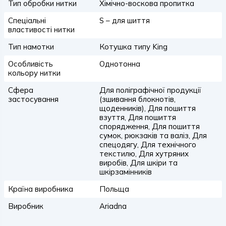
Тип обробки нитки
Хімічно-воскова пропитка
Спеціальні
S – для шиття
властивості нитки
Тип намотки
Котушка типу King
Особливість
Однотонна
кольору нитки
Сфера
Для поліграфічної продукції
застосування
(зшивання блокнотів,
щоденників), Для пошиття
взуття, Для пошиття
спорядження, Для пошиття
сумок, рюкзаків та валіз, Для
спецодягу, Для технічного
текстилю, Для хутряних
виробів, Для шкіри та
шкірзамінників
Країна виробника
Польща
Виробник
Ariadna