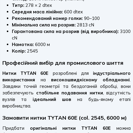
Титр:
278 × 2 dtex
Середня маса лінійна:
600 dtex
Рекомендований номер голки:
90–100
Мінімальна сила на розрив:
2813 cN
Гарантована сила на розрив (від виробника):
3100
cN
Намотка:
6000 м
Колір:
2545
Професійний вибір для промислового шиття
Нитки TYTAN 60E
розроблені для
індустріального
використання
на
високошвидкісному обладнанні
.
Завдяки точній геометрії та бездоганній обробці, вони
забезпечують
стабільне подавання нитки
, відсутність
вузлів та
ідеальний шов
на будь-якому етапі
виробництва.
Замовити нитки TYTAN 60E (col. 2545, 6000 м)
Придбати
оригінальні нитки TYTAN 60E
можна