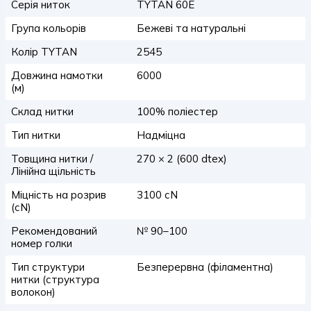
Серія ниток
TYTAN 60E
Група кольорів
Бежеві та натуральні
Колір TYTAN
2545
Довжина намотки
6000
(м)
Склад нитки
100% поліестер
Тип нитки
Надміцна
Товщина нитки /
270 × 2 (600 dtex)
Лінійна щільність
Міцність на розрив
3100 сN
(сN)
Рекомендований
№ 90–100
номер голки
Тип структури
Безперервна (філаментна)
нитки (структура
волокон)