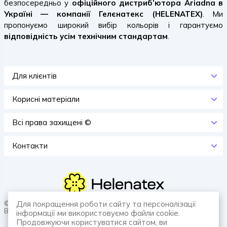
безпосередньо у
офіційного дистриб’ютора Ariadna в
Україні — компанії Гелєнатекс (HELENATEX)
. Ми
пропонуємо широкий вибір кольорів і гарантуємо
відповідність усім технічним стандартам
.
Для клієнтів
Корисні матеріали
Всi права захищенi ©
Контакти
© 2026 HELENATEX «Ґудзики, вішаки, нитки. Власне виробництво.
Для покращення роботи сайту та персоналізації
Все для швейної справи.»
інформації ми використовуємо файли cookie.
Продовжуючи користуватися сайтом, ви