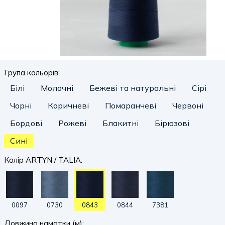
Група кольорів:
Білі
Молочні
Бежеві та натуральні
Сірі
Чорні
Коричневі
Помаранчеві
Червоні
Бордові
Рожеві
Блакитні
Бірюзові
Сині
Колір ARTYN / TALIA:
0097
0730
0843
0844
7381
Довжина намотки (м):