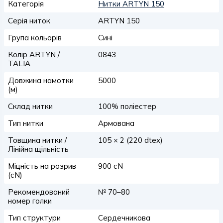
Категорія
Нитки ARTYN 150
Серія ниток
ARTYN 150
Група кольорів
Сині
Колір ARTYN /
0843
TALIA
Довжина намотки
5000
(м)
Склад нитки
100% поліестер
Тип нитки
Армована
Товщина нитки /
105 × 2 (220 dtex)
Лінійна щільність
Міцність на розрив
900 сN
(сN)
Рекомендований
№ 70–80
номер голки
Тип структури
Сердечникова