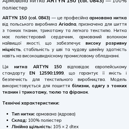
Армована нитка
ARTYN 150 (col. 0843)
— 100%
поліестер
ARTYN 150 (col. 0843)
— це професійна
армована нитка
від польського виробника
Ariadna
, призначена для шиття
з тонких тканин, трикотажу та легкого текстилю. Нитка
має поліестеровий сердечник, армований волокном
найвищої якості, що забезпечує
високу розривну
міцність
, стабільність у шві та чудову швейну здатність
навіть на високошвидкісному промисловому обладнанні.
Ця
нитка ARTYN 150
відповідає європейському
стандарту
EN 12590:1999
, що гарантує її якість і
безпечність для текстильного виробництва. Модель
використовується для пошиття
білизни, одягу з тонких
тканин і трикотажу, тюлю та фіранок
.
Технічні характеристики:
Тип нитки:
армована (ядрова)
Склад:
100% поліестер
Лінійна щільність:
105 × 2 dtex