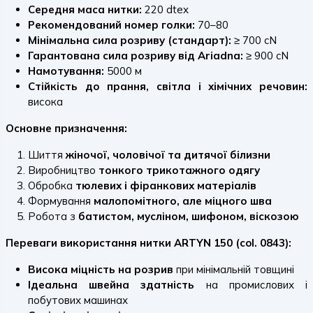
Середня маса нитки:
220 dtex
Рекомендований номер голки:
70–80
Мінімальна сила розриву (стандарт):
≥ 700 cN
Гарантована сила розриву від Ariadna:
≥ 900 cN
Намотування:
5000 м
Стійкість до прання, світла і хімічних речовин:
висока
Основне призначення:
Шиття
жіночої, чоловічої та дитячої білизни
Виробництво
тонкого трикотажного одягу
Обробка
тюлевих і фіранкових матеріалів
Формування
малопомітного, але міцного шва
Робота з
батистом, мусліном, шифоном, віскозою
Переваги використання нитки ARTYN 150 (col. 0843):
Висока міцність на розрив
при мінімальній товщині
Ідеальна швейна здатність
на промислових і
побутових машинах