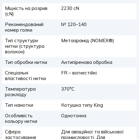
Міцність на розрив
2230 cN
(сN)
Рекомендований
№ 120–140
номер голки
Тип структури
Метаарамід (NOMEX®)
нитки (структура
волокон)
Тип обробки нитки
Антипіренова обробка
Спеціальні
FR – вогнестійкі
властивості нитки
Температура
370°C
розкладу
Тип намотки
Котушка типу King
Особливість
Однотонна
кольору нитки
Сфера
Для авіаційної та військової
застосування
промисловості, Для