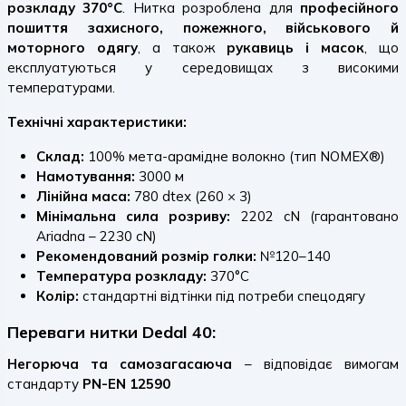
розкладу 370°C
. Нитка розроблена для
професійного
пошиття захисного, пожежного, військового й
моторного одягу
, а також
рукавиць і масок
, що
експлуатуються у середовищах з високими
температурами.
Технічні характеристики:
Склад:
100% мета-арамідне волокно (тип NOMEX®)
Намотування:
3000 м
Лінійна маса:
780 dtex (260 × 3)
Мінімальна сила розриву:
2202 cN (гарантовано
Ariadna – 2230 cN)
Рекомендований розмір голки:
№120–140
Температура розкладу:
370°C
Колір:
стандартні відтінки під потреби спецодягу
Переваги нитки Dedal 40:
Негорюча та самозагасаюча
– відповідає вимогам
стандарту
PN-EN 12590