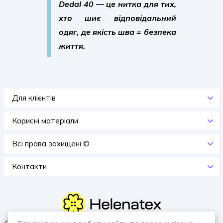
Dedal 40
— це нитка для тих,
хто шиє
відповідальний
одяг
, де
якість шва = безпека
життя
.
Для клієнтів
Корисні матеріали
Всi права захищенi ©
Контакти
© 2026 HELENATEX «Ґудзики, вішаки, нитки. Власне виробництво.