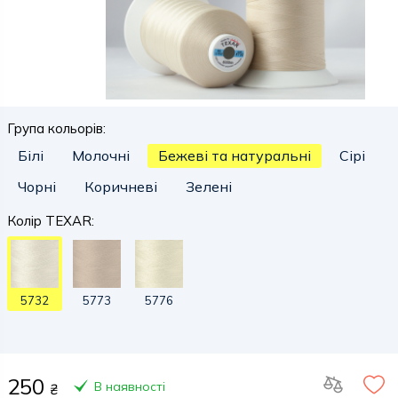
Група кольорів:
Білі
Молочні
Бежеві та натуральні
Сірі
Чорні
Коричневі
Зелені
Колір TEXAR:
5732
5773
5776
250
В наявності
₴