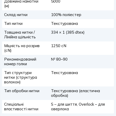
Довжина намотки
5000
(м)
Склад нитки
100% поліестер
Тип нитки
Текстурована
Товщина нитки /
334 × 1 (385 dtex)
Лінійна щільність
Міцність на розрив
1250 сN
(сN)
Рекомендований
№ 80–90
номер голки
Тип структури
Текстурована
нитки (структура
волокон)
Тип обробки нитки
Текстурована (еластична
обробка)
Спеціальні
S – для шиття, Overlock – для
властивості нитки
оверлока