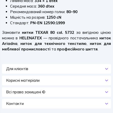
Лінійна маса:
334 × 1 dtex
Середня маса:
360 dtex
Рекомендований номер голки:
80–90
Міцність на розрив:
1250 cN
Стандарт:
PN-EN 12590:1999
Замовити
нитки TEXAR 80 col. 5732
за вигідною ціною
можна в
HELENATEX
— провідного постачальника
ниток
Ariadna
,
ниток для технічного текстилю
,
ниток для
меблевої промисловості
та
професійного шиття
.
Для клієнтів
Корисні матеріали
Всi права захищенi ©
Контакти