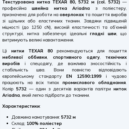
Текстурована нитка TEXAR 80, 5732 м (col. 5732)
—
професійна
швейна нитка Ariadna
з поліестеру,
призначена для роботи на
оверлоках
та пошиття виробів
зі щільних або еластичних тканин. Завдяки підвищеній
міцності (до 1250 cN), високій еластичності та об’ємній
структурі, нитка забезпечує ідеальні
гладкі шви
, що
витримують великі навантаження.
Ці
нитки TEXAR 80
рекомендуються для пошиття
меблевої оббивки
,
спортивного одягу
,
технічних
виробів
і спецодягу, де важлива зносостійкість і
стабільність шва. Вони повністю відповідають
європейському стандарту
EN 12590:1999
і чудово
працюють на всіх типах
промислового обладнання
.
Колір
5732
— один з десятків варіантів палітри
ниток
Ariadna
, який легко підібрати до тканини.
Характеристики
:
Довжина намотування:
5732 м
Склад:
100% поліестер