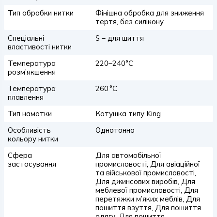
Тип обробки нитки
Фінішна обробка для зниження
тертя, без силікону
Спеціальні
S – для шиття
властивості нитки
Температура
220–240°C
розм’якшення
Температура
260 °C
плавлення
Тип намотки
Котушка типу King
Особливість
Однотонна
кольору нитки
Сфера
Для автомобільної
застосування
промисловості, Для авіаційної
та військової промисловості,
Для джинсових виробів, Для
меблевої промисловості, Для
перетяжки м’яких меблів, Для
пошиття взуття, Для пошиття
одягу, Для пошиття