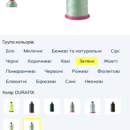
Група кольорів:
Білі
Молочні
Бежеві та натуральні
Сірі
Чорні
Коричневі
Хакі
Зелені
Жовті
Помаранчеві
Червоні
Рожеві
Фіолетові
Блакитні
Бірюзові
Сині
Неонові
Колір DURAFIX: