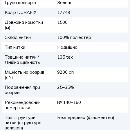
Група кольорів
Зелені
Колір DURAFIX
17749
Довжина намотки
1500
(м)
Склад нитки
100% поліестер
Тип нитки
Надміцна
Товщина нитки /
135 tex
Лінійна щільність
Міцність на розрив
9200 сN
(сN)
Подовження при
25–35%
розриві
Рекомендований
№ 140–160
номер голки
Тип структури
Безперервна (філаментна)
нитки (структура
волокон)