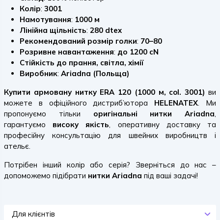
Колір
:
3001
Намотування
:
1000 м
Лінійна щільність
:
280 dtex
Рекомендований розмір голки
:
70–80
Розривне навантаження
:
до 1200 cN
Стійкість до прання, світла, хімії
Виробник
:
Ariadna (Польща)
Купити армовану нитку ERA 120 (1000 м, col. 3001)
ви
можете в офіційного дистриб’ютора
HELENATEX
. Ми
пропонуємо тільки
оригінальні нитки Ariadna
,
гарантуємо
високу якість
, оперативну доставку та
професійну консультацію для швейних виробництв і
ательє.
Потрібен інший колір або серія? Зверніться до нас –
допоможемо підібрати
нитки Ariadna
під ваші задачі!
Для клієнтів