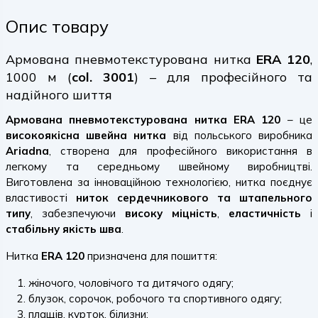
Опис товару
Армована пневмотекстурована нитка
ERA 120
,
1000 м (
col. 3001
) – для професійного та
надійного шиття
Армована пневмотекстурована нитка ERA 120
– це
високоякісна швейна нитка
від польського виробника
Ariadna
, створена для професійного використання в
легкому та середньому швейному виробництві.
Виготовлена за інноваційною технологією, нитка поєднує
властивості
ниток сердечникового та штапельного
типу
, забезпечуючи
високу міцність
,
еластичність
і
стабільну якість шва
.
Нитка
ERA 120
призначена для пошиття:
жіночого, чоловічого та дитячого одягу;
блузок, сорочок, робочого та спортивного одягу;
плащів, курток, білизни;