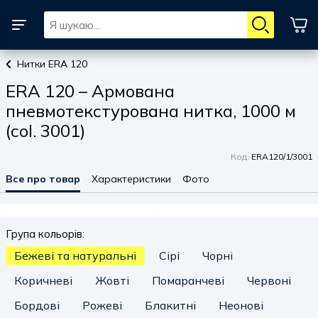
Нитки ERA 120
ERA 120 – Армована
пневмотекстурована нитка, 1000 м
(col. 3001)
Код:
ERA120/1/3001
Все про товар
Характеристики
Фото
Група кольорів:
Бежеві та натуральні
Сірі
Чорні
Коричневі
Жовті
Помаранчеві
Червоні
Бордові
Рожеві
Блакитні
Неонові