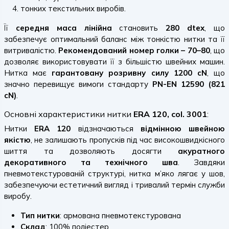
тонких текстильних виробів.
Її
середня маса лінійна
становить
280 dtex
, що
забезпечує оптимальний баланс між тонкістю нитки та її
витривалістю.
Рекомендований номер голки – 70–80
, що
дозволяє використовувати її з більшістю швейних машин.
Нитка має
гарантовану розривну силу 1200 cN
, що
значно перевищує вимоги стандарту
PN-EN 12590 (821
cN)
.
Основні характеристики нитки
ERA 120, col. 3001
:
Нитки
ERA 120
відзначаються
відмінною швейною
якістю
, не залишають пропусків під час високошвидкісного
шиття та дозволяють досягти
акуратного
декоративного та технічного шва
. Завдяки
пневмотекстурованій структурі, нитка м’яко лягає у шов,
забезпечуючи естетичний вигляд і тривалий термін служби
виробу.
Тип нитки
: армована пневмотекстурована
Склад
: 100% поліестер