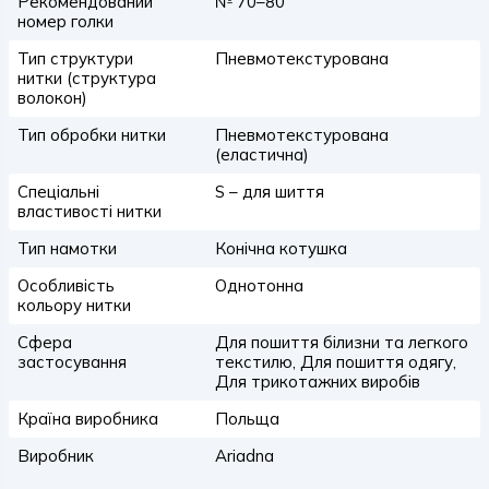
Рекомендований
№ 70–80
номер голки
Тип структури
Пневмотекстурована
нитки (структура
волокон)
Тип обробки нитки
Пневмотекстурована
(еластична)
Спеціальні
S – для шиття
властивості нитки
Тип намотки
Конічна котушка
Особливість
Однотонна
кольору нитки
Сфера
Для пошиття білизни та легкого
застосування
текстилю, Для пошиття одягу,
Для трикотажних виробів
Країна виробника
Польща
Виробник
Ariadna