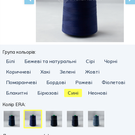
Група кольорів:
Білі
Бежеві та натуральні
Сірі
Чорні
Коричневі
Хакі
Зелені
Жовті
Помаранчеві
Бордові
Рожеві
Фіолетові
Блакитні
Бірюзові
Сині
Неонові
Колір ERA: