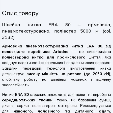
Опис товару
Швейна нитка ERA 80 – армована,
пневмотекстурована, поліестер 5000 м (col.
3132)
Армована пневмотекстурована нитка ERA 80
від
польського виробника Ariadna
— це високоякісна
поліестерова нитка для промислового шиття
, яка
поєднує властивості штапельних і сердечникових волокон.
Завдяки передовій технології виготовлення нитка
демонструє
високу міцність на розрив (до 2050 cN)
,
стабільну роботу на швейних машинах і відмінну
зносостійкість.
Нитка
ERA 80
ідеально підходить для пошиття виробів із
середньотяжких тканин
, таких як бавовняні суміші,
джинс, саржа, поліестерові матеріали. Рекомендується
для
жіночого, чоловічого та дитячого одягу
,