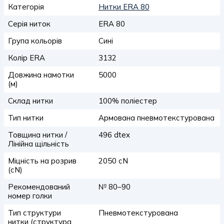
Категорія
Нитки ERA 80
Серія ниток
ERA 80
Група кольорів
Сині
Колір ERA
3132
Довжина намотки
5000
(м)
Склад нитки
100% поліестер
Тип нитки
Армована пневмотекстурована
Товщина нитки /
496 dtex
Лінійна щільність
Міцність на розрив
2050 сN
(сN)
Рекомендований
№ 80–90
номер голки
Тип структури
Пневмотекстурована
нитки (структура