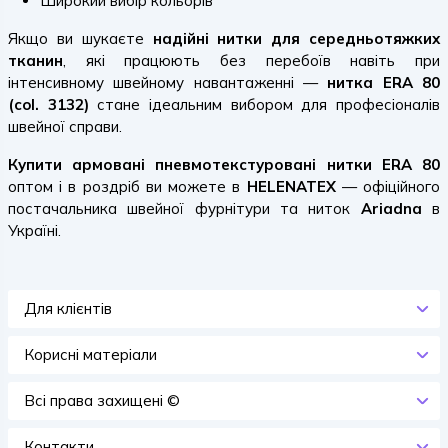
Широкий вибір кольорів
Якщо ви шукаєте
надійні нитки для середньотяжких
тканин
, які працюють без перебоїв навіть при
інтенсивному швейному навантаженні —
нитка ERA 80
(col. 3132)
стане ідеальним вибором для професіоналів
швейної справи.
Купити армовані пневмотекстуровані нитки ERA 80
оптом і в роздріб ви можете в
HELENATEX
— офіційного
постачальника швейної фурнітури та ниток
Ariadna
в
Україні.
Для клієнтів
Корисні матеріали
Всi права захищенi ©
Контакти