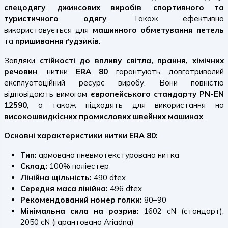
спецодягу
,
джинсових виробів
,
спортивного та
туристичного одягу
. Також ефективно
використовується для
машинного обметування петель
та
пришивання ґудзиків
.
Завдяки
стійкості до впливу світла, прання, хімічних
речовин
, нитки
ERA 80
гарантують довготривалий
експлуатаційний ресурс виробу. Вони повністю
відповідають вимогам
європейського стандарту PN-EN
12590
, а також підходять для використання на
високошвидкісних промислових швейних машинах
.
Основні характеристики нитки ERA 80:
Тип:
армована пневмотекстурована нитка
Склад:
100% поліестер
Лінійна щільність:
490 dtex
Середня маса лінійна:
496 dtex
Рекомендований номер голки:
80–90
Мінімальна сила на розрив:
1602 cN (стандарт),
2050 cN (гарантовано Ariadna)