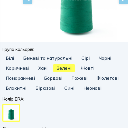
Група кольорів:
Білі
Бежеві та натуральні
Сірі
Чорні
Коричневі
Хакі
Зелені
Жовті
Помаранчеві
Бордові
Рожеві
Фіолетові
Блакитні
Бірюзові
Сині
Неонові
Колір ERA: