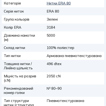
Категорія
Нитки ERA 80
Серія ниток
ERA 80
Група кольорів
Зелені
Колір ERA
3184
Довжина намотки
5000
(м)
Склад нитки
100% поліестер
Тип нитки
Армована пневмотекстурована
Товщина нитки /
496 dtex
Лінійна щільність
Міцність на розрив
2050 сN
(сN)
Рекомендований
№ 80–90
номер голки
Тип структури
Пневмотекстурована
нитки (структура