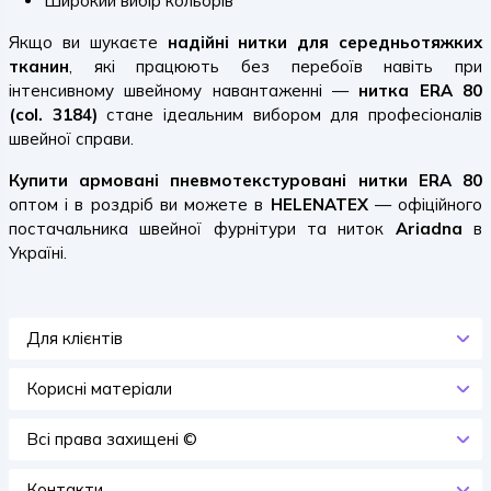
Широкий вибір кольорів
Якщо ви шукаєте
надійні нитки для середньотяжких
тканин
, які працюють без перебоїв навіть при
інтенсивному швейному навантаженні —
нитка ERA 80
(col. 3184)
стане ідеальним вибором для професіоналів
швейної справи.
Купити армовані пневмотекстуровані нитки ERA 80
оптом і в роздріб ви можете в
HELENATEX
— офіційного
постачальника швейної фурнітури та ниток
Ariadna
в
Україні.
Для клієнтів
Корисні матеріали
Всi права захищенi ©
Контакти