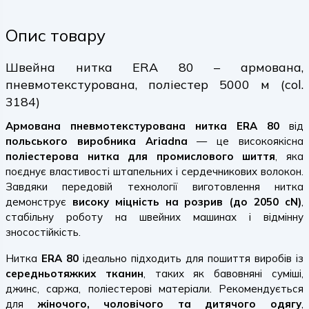
Опис товару
Швейна нитка ERA 80 – армована,
пневмотекстурована, поліестер 5000 м (col.
3184)
Армована пневмотекстурована нитка ERA 80
від
польського виробника Ariadna
— це високоякісна
поліестерова нитка для промислового шиття
, яка
поєднує властивості штапельних і сердечникових волокон.
Завдяки передовій технології виготовлення нитка
демонструє
високу міцність на розрив (до 2050 cN)
,
стабільну роботу на швейних машинах і відмінну
зносостійкість.
Нитка
ERA 80
ідеально підходить для пошиття виробів із
середньотяжких тканин
, таких як бавовняні суміші,
джинс, саржа, поліестерові матеріали. Рекомендується
для
жіночого, чоловічого та дитячого одягу
,