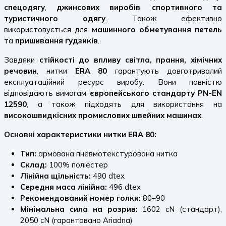
спецодягу
,
джинсових виробів
,
спортивного та
туристичного одягу
. Також ефективно
використовується для
машинного обметування петель
та
пришивання ґудзиків
.
Завдяки
стійкості до впливу світла, прання, хімічних
речовин
, нитки
ERA 80
гарантують довготривалий
експлуатаційний ресурс виробу. Вони повністю
відповідають вимогам
європейського стандарту PN-EN
12590
, а також підходять для використання на
високошвидкісних промислових швейних машинах
.
Основні характеристики нитки ERA 80:
Тип:
армована пневмотекстурована нитка
Склад:
100% поліестер
Лінійна щільність:
490 dtex
Середня маса лінійна:
496 dtex
Рекомендований номер голки:
80–90
Мінімальна сила на розрив:
1602 cN (стандарт),
2050 cN (гарантовано Ariadna)