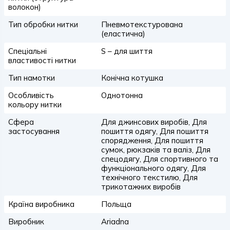
волокон)
Тип обробки нитки
Пневмотекстурована
(еластична)
Спеціальні
S – для шиття
властивості нитки
Тип намотки
Конічна котушка
Особливість
Однотонна
кольору нитки
Сфера
Для джинсових виробів, Для
застосування
пошиття одягу, Для пошиття
спорядження, Для пошиття
сумок, рюкзаків та валіз, Для
спецодягу, Для спортивного та
функціонального одягу, Для
технічного текстилю, Для
трикотажних виробів
Країна виробника
Польща
Виробник
Ariadna