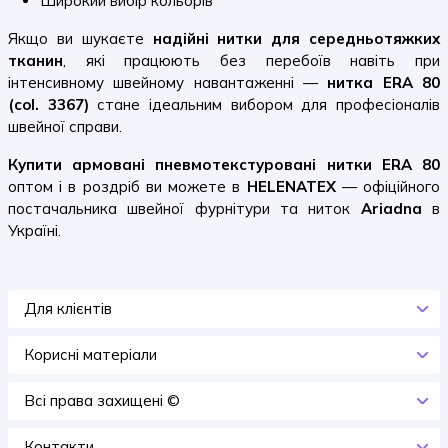
Широкий вибір кольорів
Якщо ви шукаєте
надійні нитки для середньотяжких
тканин
, які працюють без перебоїв навіть при
інтенсивному швейному навантаженні —
нитка ERA 80
(col. 3367)
стане ідеальним вибором для професіоналів
швейної справи.
Купити армовані пневмотекстуровані нитки ERA 80
оптом і в роздріб ви можете в
HELENATEX
— офіційного
постачальника швейної фурнітури та ниток
Ariadna
в
Україні.
Для клієнтів
Корисні матеріали
Всi права захищенi ©
Контакти