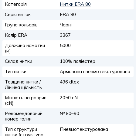
Категорія
Нитки ERA 80
Серія ниток
ERA 80
Група кольорів
Чорні
Колір ERA
3367
Довжина намотки
5000
(м)
Склад нитки
100% поліестер
Тип нитки
Армована пневмотекстурована
Товщина нитки /
496 dtex
Лінійна щільність
Міцність на розрив
2050 сN
(сN)
Рекомендований
№ 80–90
номер голки
Тип структури
Пневмотекстурована
нитки (структура