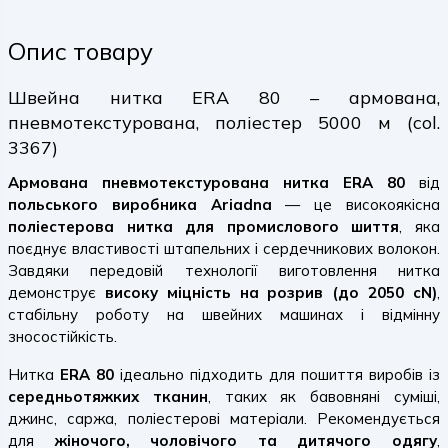
Опис товару
Швейна нитка ERA 80 – армована,
пневмотекстурована, поліестер 5000 м (col.
3367)
Армована пневмотекстурована нитка ERA 80
від
польського виробника Ariadna
— це високоякісна
поліестерова нитка для промислового шиття
, яка
поєднує властивості штапельних і сердечникових волокон.
Завдяки передовій технології виготовлення нитка
демонструє
високу міцність на розрив (до 2050 cN)
,
стабільну роботу на швейних машинах і відмінну
зносостійкість.
Нитка
ERA 80
ідеально підходить для пошиття виробів із
середньотяжких тканин
, таких як бавовняні суміші,
джинс, саржа, поліестерові матеріали. Рекомендується
для
жіночого, чоловічого та дитячого одягу
,