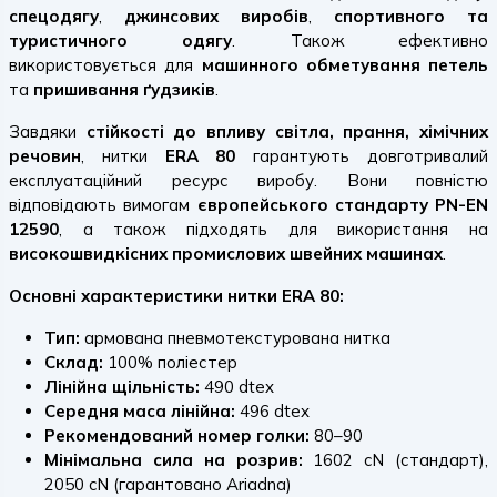
спецодягу
,
джинсових виробів
,
спортивного та
туристичного одягу
. Також ефективно
використовується для
машинного обметування петель
та
пришивання ґудзиків
.
Завдяки
стійкості до впливу світла, прання, хімічних
речовин
, нитки
ERA 80
гарантують довготривалий
експлуатаційний ресурс виробу. Вони повністю
відповідають вимогам
європейського стандарту PN-EN
12590
, а також підходять для використання на
високошвидкісних промислових швейних машинах
.
Основні характеристики нитки ERA 80:
Тип:
армована пневмотекстурована нитка
Склад:
100% поліестер
Лінійна щільність:
490 dtex
Середня маса лінійна:
496 dtex
Рекомендований номер голки:
80–90
Мінімальна сила на розрив:
1602 cN (стандарт),
2050 cN (гарантовано Ariadna)