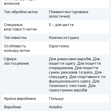
волокон)
Тип обробки нитки
Пневмотекстурована
(еластична)
Спеціальні
S – для шиття
властивості нитки
Тип намотки
Конічна котушка
Особливість
Однотонна
кольору нитки
Сфера
Для джинсових виробів, Для
застосування
пошиття одягу, Для пошиття
спорядження, Для пошиття
сумок, рюкзаків та валіз, Для
спецодягу, Для спортивного та
функціонального одягу, Для
технічного текстилю, Для
трикотажних виробів
Країна виробника
Польща
Виробник
Ariadna