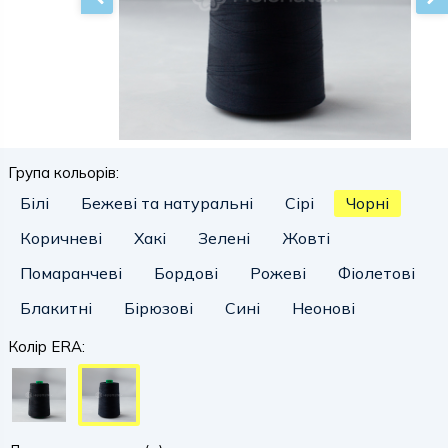
Група кольорів:
Білі
Бежеві та натуральні
Сірі
Чорні
Коричневі
Хакі
Зелені
Жовті
Помаранчеві
Бордові
Рожеві
Фіолетові
Блакитні
Бірюзові
Сині
Неонові
Колір ERA: