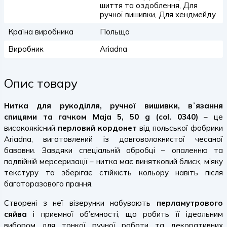
шиття та оздоблення, Для
ручної вишивки, Для хендмейду
Країна виробника
Польща
Виробник
Ariadna
Опис товару
Нитка для рукоділля, ручної вишивки, вʼязання
спицями та гачком Maja 5, 50 g (col. 0340)
– це
високоякісний
перловий кордонет
від польської фабрики
Ariadna, виготовлений із довговолокнистої чесаної
бавовни. Завдяки спеціальній обробці – опаленню та
подвійній мерсеризації – нитка має винятковий блиск, м’яку
текстуру та зберігає стійкість кольору навіть після
багаторазового прання.
Створені з неї візерунки набувають
перламутрового
сяйва
і приємної об’ємності, що робить її ідеальним
вибором для тонкої ручної роботи та декоративних