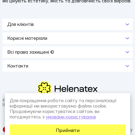
які цінують естетику, якість та довговічність своїх виробів.
Для клієнтів
Корисні матеріали
Всi права захищенi ©
Контакти
© 2026 HELENATEX «Ґудзики, вішаки, нитки. Власне виробництво.
Для покращення роботи сайту та персоналізації
Все для швейної справи.»
інформації ми використовуємо файли cookie.
Продовжуючи користуватися сайтом, ви
погоджуєтесь з
умовами користування
SUFIX web agency
Прийняти