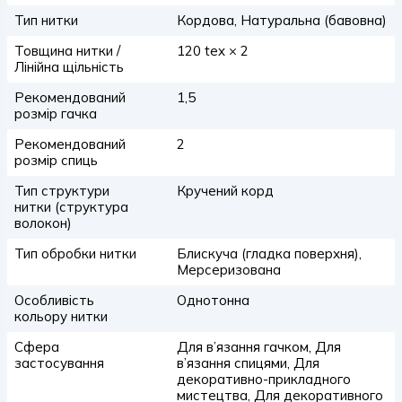
Тип нитки
Кордова, Натуральна (бавовна)
Товщина нитки /
120 tex × 2
Лінійна щільність
Рекомендований
1,5
розмір гачка
Рекомендований
2
розмір спиць
Тип структури
Кручений корд
нитки (структура
волокон)
Тип обробки нитки
Блискуча (гладка поверхня),
Мерсеризована
Особливість
Однотонна
кольору нитки
Сфера
Для в’язання гачком, Для
застосування
в’язання спицями, Для
декоративно-прикладного
мистецтва, Для декоративного