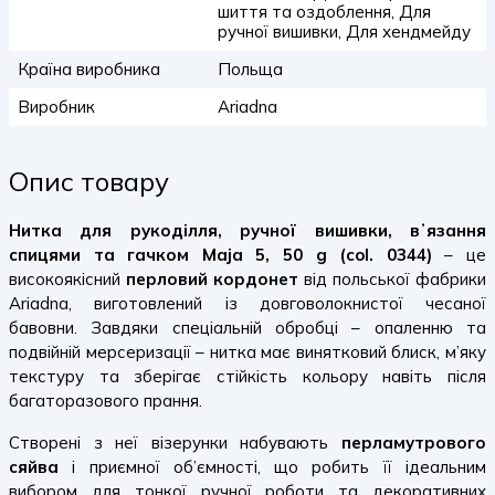
шиття та оздоблення, Для
ручної вишивки, Для хендмейду
Країна виробника
Польща
Виробник
Ariadna
Опис товару
Нитка для рукоділля, ручної вишивки, вʼязання
спицями та гачком Maja 5, 50 g (col. 0344)
– це
високоякісний
перловий кордонет
від польської фабрики
Ariadna, виготовлений із довговолокнистої чесаної
бавовни. Завдяки спеціальній обробці – опаленню та
подвійній мерсеризації – нитка має винятковий блиск, м’яку
текстуру та зберігає стійкість кольору навіть після
багаторазового прання.
Створені з неї візерунки набувають
перламутрового
сяйва
і приємної об’ємності, що робить її ідеальним
вибором для тонкої ручної роботи та декоративних