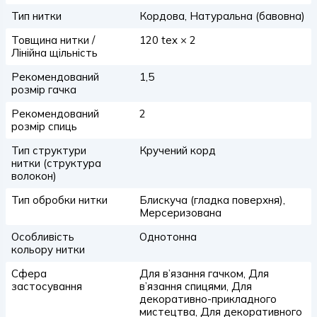
Тип нитки
Кордова, Натуральна (бавовна)
Товщина нитки /
120 tex × 2
Лінійна щільність
Рекомендований
1,5
розмір гачка
Рекомендований
2
розмір спиць
Тип структури
Кручений корд
нитки (структура
волокон)
Тип обробки нитки
Блискуча (гладка поверхня),
Мерсеризована
Особливість
Однотонна
кольору нитки
Сфера
Для в’язання гачком, Для
застосування
в’язання спицями, Для
декоративно-прикладного
мистецтва, Для декоративного