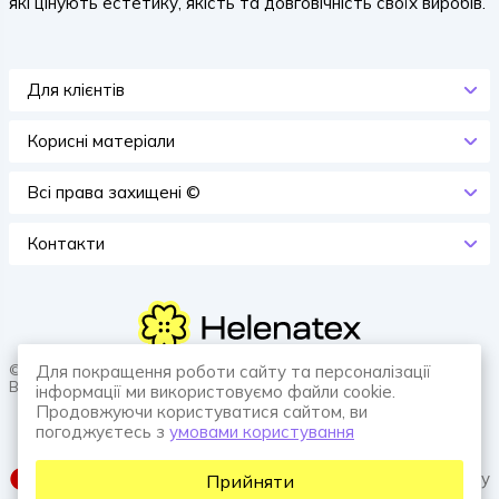
які цінують естетику, якість та довговічність своїх виробів.
Для клієнтів
Корисні матеріали
Всi права захищенi ©
Контакти
© 2026 HELENATEX «Ґудзики, вішаки, нитки. Власне виробництво.
Для покращення роботи сайту та персоналізації
Все для швейної справи.»
інформації ми використовуємо файли cookie.
Продовжуючи користуватися сайтом, ви
погоджуєтесь з
умовами користування
SUFIX web agency
Прийняти