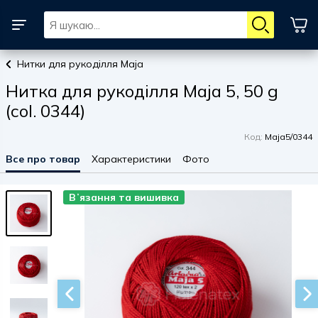
Нитки для рукоділля Maja
Нитка для рукоділля Maja 5, 50 g
(col. 0344)
Код:
Maja5/0344
Все про товар
Характеристики
Фото
Вʼязання та вишивка
Вʼязання та вишивка
Вʼязання та вишивка