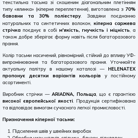
текстильна тасьма зі скошеним діагональним плетінням
типу «ялинка» (кіперне переплетення), виготовлена з
70%
бавовни та 30% поліестеру
. Завдяки поєднанню
натуральних та синтетичних волокон,
кіперна
саржева
стрічка
поєднує в собі
м'якість, гнучкість і міцність
, а
також добре зберігає форму навіть після багаторазового
прання.
Колір тасьми насичений, рівномірний, стійкий до впливу УФ-
випромінювання та багаторазового прання. Уточнюйте
актуальну палітру в нашому каталозі —
HELENATEX
пропонує десятки варіантів кольорів
у постійному
асортименті.
Виробник стрічки —
ARIADNA, Польща
, що є гарантією
високої європейської якості
. Продукція сертифікована
та відповідає вимогам сучасного легкої промисловості.
Призначення кіперної тасьми:
Підсилення швів у швейних виробах
Обробка низу штанів, спідниць, блузок, підкладок