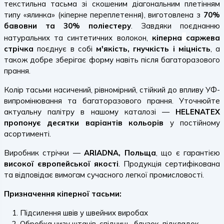
текстильна тасьма зі скошеним діагональним плетінням
типу «ялинка» (кіперне переплетення), виготовлена з
70%
бавовни та 30% поліестеру
. Завдяки поєднанню
натуральних та синтетичних волокон,
кіперна
саржева
стрічка
поєднує в собі
м'якість, гнучкість і міцність
, а
також добре зберігає форму навіть після багаторазового
прання.
Колір тасьми насичений, рівномірний, стійкий до впливу УФ-
випромінювання та багаторазового прання. Уточнюйте
актуальну палітру в нашому каталозі —
HELENATEX
пропонує десятки варіантів кольорів
у постійному
асортименті.
Виробник стрічки —
ARIADNA, Польща
, що є гарантією
високої європейської якості
. Продукція сертифікована
та відповідає вимогам сучасного легкої промисловості.
Призначення кіперної тасьми:
Підсилення швів у швейних виробах
Обробка низу штанів, спідниць, блузок, підкладок