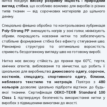
нитка поєднує
високу розривну міцність
і
природний
вигляд стібка
, що особливо важливо для виробів із різних
типів тканин — від сорочкових матеріалів до щільного
деніму.
Спеціальна фінішна обробка та контрольована лубрикація
Poly-Strong PP
зменшують нагрів у зоні голки, мінімізують
обриви, покращують ковзання нитки та забезпечують
стабільне формування стібка без ефекту стягування шва.
Рівномірна структура та оптимальна ворсистість
сприяють бездоганному вигляду шва на готовому виробі.
Нитка має високу стійкість до прання при 60°C, тертя,
хімічних агентів, вибілювання та хімчистки, що робить її
ідеальною для виробництва
джинсового одягу, сорочок,
костюмів, спецодягу, спортивного одягу, білизни,
меблевого текстилю та матраців
. Палітра з
480
кольорів
дозволяє ідеально підібрати відтінок до будь-
якої тканини. Сертифікація
OEKO-TEX® Standard 100
Class 1
підтверджує безпечність використання нитки у
виробах з підвищеними вимогами до якості.