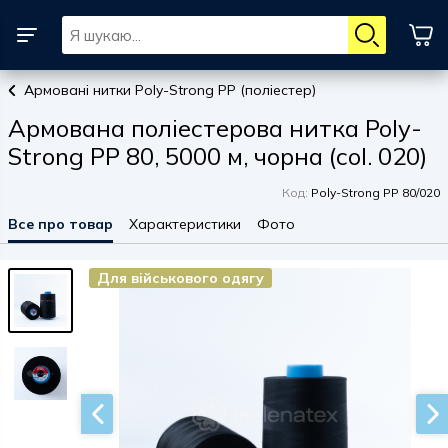
Армовані нитки Poly-Strong PP (поліестер)
Армована поліестерова нитка Poly-
Strong PP 80, 5000 м, чорна (col. 020)
Код:
Poly-Strong PP 80/020
Все про товар
Характеристики
Фото
Для військового одягу
Для військового одягу