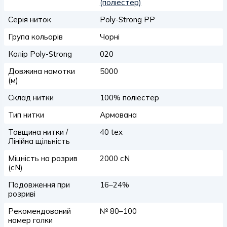
(поліестер)
Серія ниток
Poly-Strong PP
Група кольорів
Чорні
Колір Poly-Strong
020
Довжина намотки
5000
(м)
Склад нитки
100% поліестер
Тип нитки
Армована
Товщина нитки /
40 tex
Лінійна щільність
Міцність на розрив
2000 сN
(сN)
Подовження при
16–24%
розриві
Рекомендований
№ 80–100
номер голки