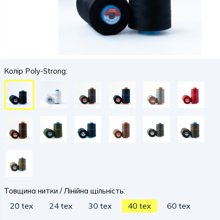
Колір Poly-Strong:
Товщина нитки / Лінійна щільність:
20 tex
24 tex
30 tex
40 tex
60 tex