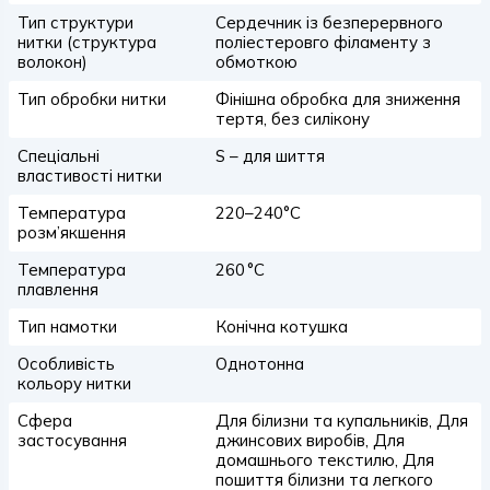
Тип структури
Сердечник із безперервного
нитки (структура
поліестеровго філаменту з
волокон)
обмоткою
Тип обробки нитки
Фінішна обробка для зниження
тертя, без силікону
Спеціальні
S – для шиття
властивості нитки
Температура
220–240°C
розм’якшення
Температура
260 °C
плавлення
Тип намотки
Конічна котушка
Особливість
Однотонна
кольору нитки
Сфера
Для білизни та купальників, Для
застосування
джинсових виробів, Для
домашнього текстилю, Для
пошиття білизни та легкого