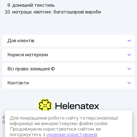
домашній текстиль
матраци, квілтинг, багатошарові вироби
Для клієнтів
Корисні матеріали
Всi права захищенi ©
Контакти
© 2026 HELENATEX «Ґудзики, вішаки, нитки. Власне виробництво.
Для покращення роботи сайту та персоналізації
Все для швейної справи.»
інформації ми використовуємо файли cookie.
Продовжуючи користуватися сайтом, ви
погоджуєтесь з
умовами користування