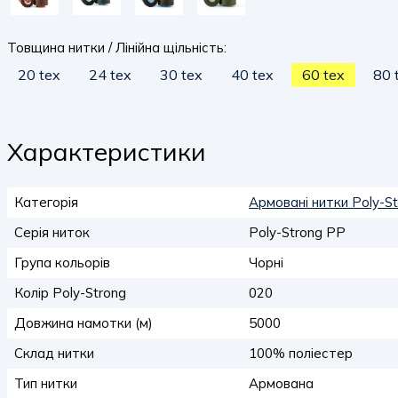
Товщина нитки / Лінійна щільність:
20 tex
24 tex
30 tex
40 tex
60 tex
80 
Характеристики
Категорія
Армовані нитки Poly-St
Серія ниток
Poly-Strong PP
Група кольорів
Чорні
Колір Poly-Strong
020
Довжина намотки (м)
5000
Склад нитки
100% поліестер
Тип нитки
Армована