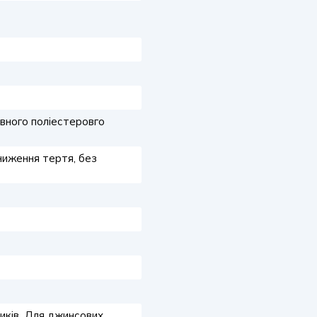
вного поліестеровго
ниження тертя, без
ників, Для джинсових