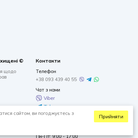
ахищенi ©
Контакти
я щодо
Телефон
рав
+38 093 439 40 55
Чат з нами
Viber
Telegram
атися сайтом, ви погоджуєтесь з
Whatsapp
Прийняти
Графік роботи
Пн-Пт: 9:00 - 17:00