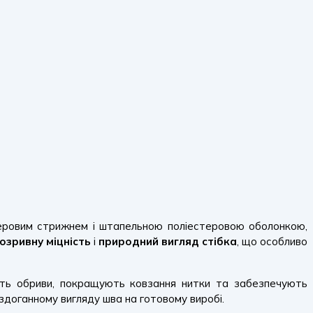
еровим стрижнем і штапельною поліестеровою оболонкою,
озривну міцність
і
природний вигляд стібка
, що особливо
ують обриви, покращують ковзання нитки та забезпечують
здоганному вигляду шва на готовому виробі.