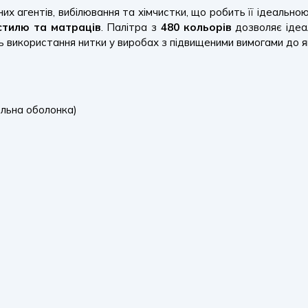
чних агентів, вибілювання та хімчистки, що робить її ідеальн
кстилю та матраців
. Палітра з
480 кольорів
дозволяє ідеал
 використання нитки у виробах з підвищеними вимогами до я
льна оболонка)