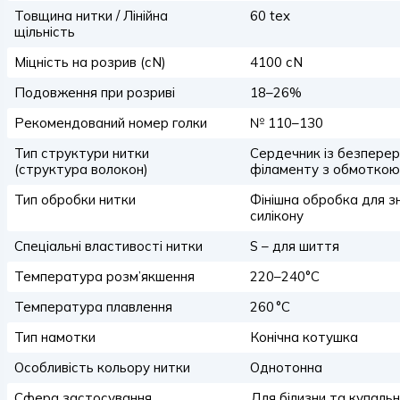
Товщина нитки / Лінійна
60 tex
щільність
Міцність на розрив (сN)
4100 сN
Подовження при розриві
18–26%
Рекомендований номер голки
№ 110–130
Тип структури нитки
Сердечник із безперер
(структура волокон)
філаменту з обмоткою
Тип обробки нитки
Фінішна обробка для з
силікону
Спеціальні властивості нитки
S – для шиття
Температура розм’якшення
220–240°C
Температура плавлення
260 °C
Тип намотки
Конічна котушка
Особливість кольору нитки
Однотонна
Сфера застосування
Для білизни та купаль