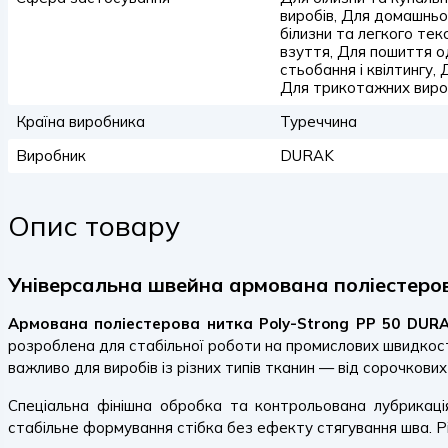
виробів, Для домашньо
білизни та легкого те
взуття, Для пошиття о
стьобання і квілтингу,
Для трикотажних виро
Країна виробника
Туреччина
Виробник
DURAK
Опис товару
Універсальна швейна армована поліестеров
Армована поліестерова нитка Poly-Strong PP 50 DUR
розроблена для стабільної роботи на промислових швидкост
важливо для виробів із різних типів тканин — від сорочкових
Спеціальна фінішна обробка та контрольована лубрикац
стабільне формування стібка без ефекту стягування шва. Р