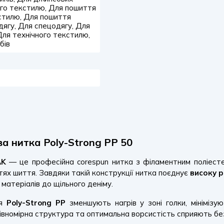
го текстилю, Для пошиття
кстилю, Для пошиття
дягу, Для спецодягу, Для
 Для технічного текстилю,
бів
а нитка Poly-Strong PP 50
AK
— це професійна corespun нитка з філаментним поліест
ях шиття. Завдяки такій конструкції нитка поєднує
високу р
 матеріалів до щільного деніму.
ія
Poly-Strong PP
зменшують нагрів у зоні голки, мініміз
івномірна структура та оптимальна ворсистість сприяють бе