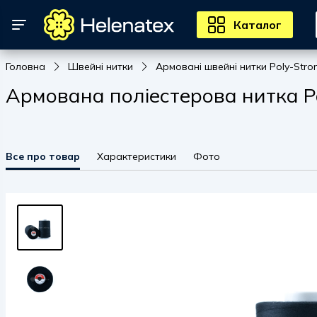
Каталог
Головна
Швейні нитки
Армовані швейні нитки Poly-Stro
Армована поліестерова нитка Pol
Все про товар
Характеристики
Фото