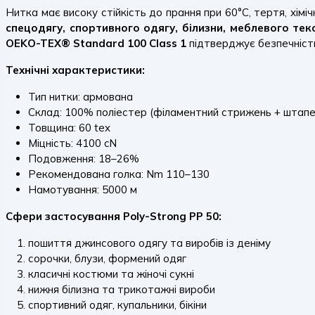
Нитка має високу стійкість до прання при 60°C, тертя, хімі
спецодягу, спортивного одягу, білизни, меблевого те
OEKO-TEX® Standard 100 Class 1
підтверджує безпечність
Технічні характеристики:
Тип нитки: армована
Склад: 100% поліестер (філаментний стрижень + штапе
Товщина: 60 tex
Міцність: 4100 cN
Подовження: 18–26%
Рекомендована голка: Nm 110–130
Намотування: 5000 м
Сфери застосування Poly-Strong PP 50:
пошиття джинсового одягу та виробів із деніму
сорочки, блузи, формений одяг
класичні костюми та жіночі сукні
нижня білизна та трикотажні вироби
спортивний одяг, купальники, бікіни