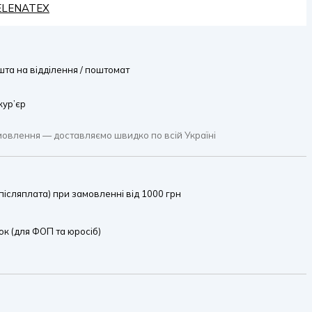
HELENATEX
та на відділення / поштомат
кур’єр
мовлення — доставляємо швидко по всій Україні
ісляплата) при замовленні від 1000 грн
к (для ФОП та юросіб)