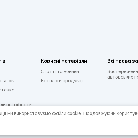
тів
Корисні матеріали
Всi права з
Статті та новини
Застереженн
авторських п
в’язок
Каталоги продукції
ставка,
блічної оферти
ації ми використовуємо файли cookie. Продовжуючи користув
онфіденційності
відповіді