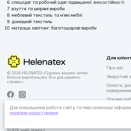
спецодяг та робочий одяг підвищеної зносостійкості
взуття та шкіряні вироби
меблевий текстиль та м’які меблі
домашній текстиль
матраци, квілтинг, багатошарові вироби
Для клієн
Про нас
© 2026 HELENATEX «Ґудзики, вішаки, нитки.
Зворотній з
Власне виробництво. Все для швейної
справи.»
Оплата, до
повернення
Договір пу
Для покращення роботи сайту та персоналізації інформ
Політика к
умовами користування
Питання та 
Відхилити
SUFIX web agency