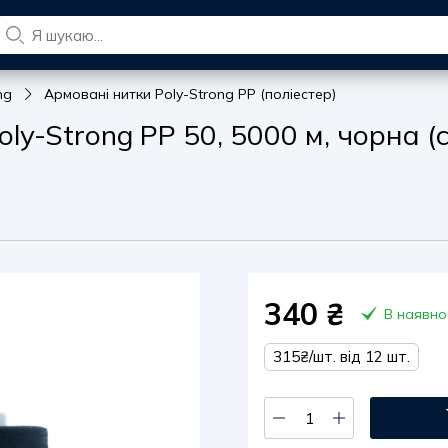
ng
Армовані нитки Poly-Strong PP (поліестер)
y-Strong PP 50, 5000 м, чорна (co
340
₴
В наявно
315₴/шт. від 12 шт.