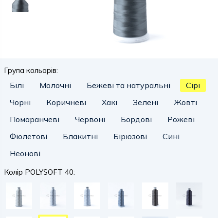
Група кольорів:
Білі
Молочні
Бежеві та натуральні
Сірі
Чорні
Коричневі
Хакі
Зелені
Жовті
Помаранчеві
Червоні
Бордові
Рожеві
Фіолетові
Блакитні
Бірюзові
Сині
Неонові
Колір POLYSOFT 40: