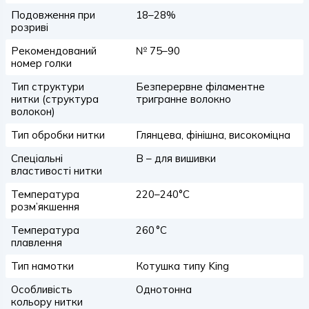
Подовження при
18–28%
розриві
Рекомендований
№ 75–90
номер голки
Тип структури
Безперервне філаментне
нитки (структура
тригранне волокно
волокон)
Тип обробки нитки
Глянцева, фінішна, високоміцна
Спеціальні
B – для вишивки
властивості нитки
Температура
220–240°C
розм’якшення
Температура
260 °C
плавлення
Тип намотки
Котушка типу King
Особливість
Однотонна
кольору нитки