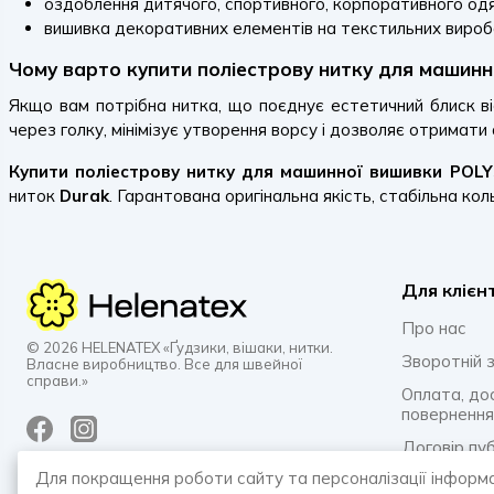
оздоблення дитячого, спортивного, корпоративного одя
вишивка декоративних елементів на текстильних вироб
Чому варто купити поліестрову нитку для машин
Якщо вам потрібна нитка, що поєднує естетичний блиск в
через голку, мінімізує утворення ворсу і дозволяє отримати
Купити поліестрову нитку для машинної вишивки POLYS
ниток
Durak
. Гарантована оригінальна якість, стабільна кол
Для клієн
Про нас
© 2026 HELENATEX «Ґудзики, вішаки, нитки.
Зворотній з
Власне виробництво. Все для швейної
справи.»
Оплата, до
повернення
Договір пу
Для покращення роботи сайту та персоналізації інформ
Політика к