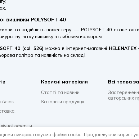
гу;
ах.
ної вишивки POLYSOFT 40
іскози та надійність поліестеру, — POLYSOFT 40 стане оп
 акуратну, чітку вишивку з глибоким кольором.
OFT 40 (col. 526)
можна в інтернет-магазині
HELENATEX
ьорова палітра та наявність на складі.
тів
Корисні матеріали
Всi права з
Статті та новини
Застереженн
авторських п
в’язок
Каталоги продукції
ставка,
блічної оферти
ації ми використовуємо файли cookie. Продовжуючи користув
онфіденційності