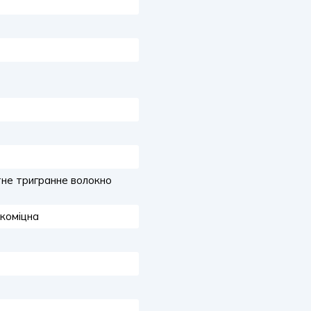
не тригранне волокно
окоміцна