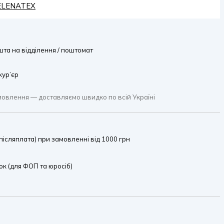
HELENATEX
та на відділення / поштомат
кур’єр
мовлення — доставляємо швидко по всій Україні
ісляплата) при замовленні від 1000 грн
к (для ФОП та юросіб)