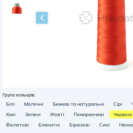
Група кольорів:
Білі
Молочні
Бежеві та натуральні
Сірі
Хакі
Зелені
Жовті
Помаранчеві
Червоні
Фіолетові
Блакитні
Бірюзові
Сині
Неоно