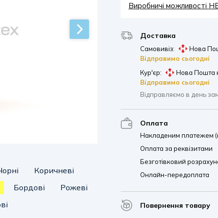
Виробничі можливості 
Доставка
Самовивіз:
Нова Пош
Відправимо сьогодні
Кур'єр:
Нова Пошта 
Відправимо сьогодні
Відправляємо в день за
Оплата
Накладеним платежем (п
Оплата за реквізитами
Безготівковий розрахуно
Чорні
Коричневі
Онлайн-передоплата
Бордові
Рожеві
ві
Повернення товару