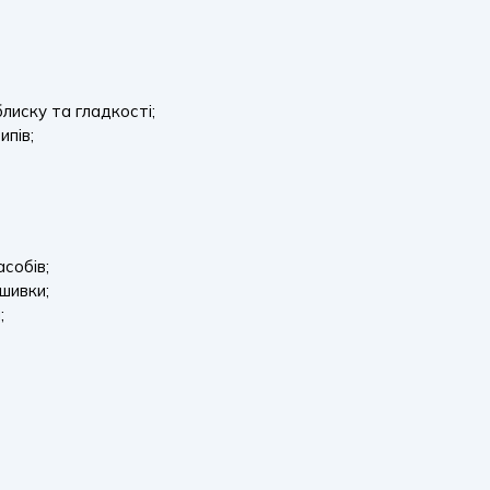
лиску та гладкості;
ипів;
асобів;
шивки;
;