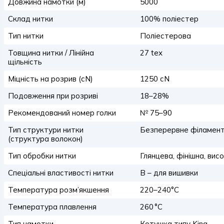
Довжина намотки (м)
5000
Склад нитки
100% поліестер
Тип нитки
Поліестерова
Товщина нитки / Лінійна
27 tex
щільність
Міцність на розрив (сN)
1250 сN
Подовження при розриві
18–28%
Рекомендований номер голки
№ 75–90
Тип структури нитки
Безперервне філамент
(структура волокон)
Тип обробки нитки
Глянцева, фінішна, вис
Спеціальні властивості нитки
B – для вишивки
Температура розм’якшення
220–240°C
Температура плавлення
260 °C
Тип намотки
Котушка типу King