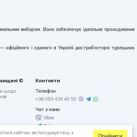
тимальним вибором. Вона забезпечує ідеальне проходження
— офіційного і єдиного в Україні дистриб’ютора турецьких
ахищенi ©
Контакти
я щодо
Телефон
рав
+38 093 439 40 55
Чат з нами
Viber
Telegram
атися сайтом, ви погоджуєтесь з
Whatsapp
Прийняти