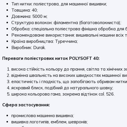
Тип нитки: поліестрова, для машинної вишивки;
Товщина: 40;
Довжина: 5000 м;
Структура волокон: філаментна (багатоволокниста);
Обробка: спеціальна поліестрова фінішна обробка для б
Рекомендоване використання: вишивальні машини всіх т
Країна виробництва: Туреччина;
Виробник: Durak.
Переваги поліестрових ниток POLYSOFT 40:
висока стійкість кольору до прання, світла та хімічних з
відмінна швальність на високих швидкостях машинної ви
еластичність і гладкість, що запобігають обривам нитки
яскравий блиск, подібний до натурального шовку;
широка кольорова гама, зокрема відтінок col. 526.
Сфера застосування:
промислова машинна вишивка;
вишивка логотипів, емблем, шевронів;