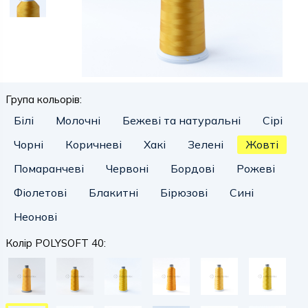
Група кольорів:
Білі
Молочні
Бежеві та натуральні
Сірі
Чорні
Коричневі
Хакі
Зелені
Жовті
Помаранчеві
Червоні
Бордові
Рожеві
Фіолетові
Блакитні
Бірюзові
Сині
Неонові
Колір POLYSOFT 40: