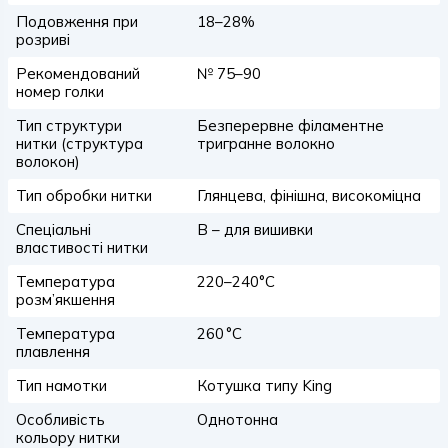
Подовження при
18–28%
розриві
Рекомендований
№ 75–90
номер голки
Тип структури
Безперервне філаментне
нитки (структура
тригранне волокно
волокон)
Тип обробки нитки
Глянцева, фінішна, високоміцна
Спеціальні
B – для вишивки
властивості нитки
Температура
220–240°C
розм’якшення
Температура
260 °C
плавлення
Тип намотки
Котушка типу King
Особливість
Однотонна
кольору нитки