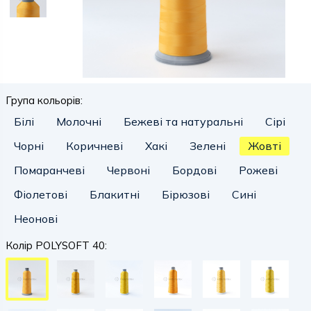
Група кольорів:
Білі
Молочні
Бежеві та натуральні
Сірі
Чорні
Коричневі
Хакі
Зелені
Жовті
Помаранчеві
Червоні
Бордові
Рожеві
Фіолетові
Блакитні
Бірюзові
Сині
Неонові
Колір POLYSOFT 40: