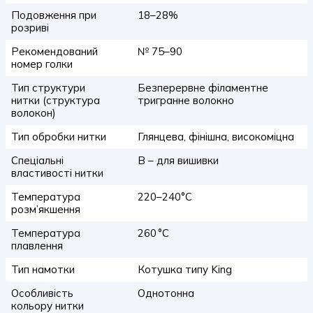
Подовження при
18–28%
розриві
Рекомендований
№ 75–90
номер голки
Тип структури
Безперервне філаментне
нитки (структура
тригранне волокно
волокон)
Тип обробки нитки
Глянцева, фінішна, високоміцна
Спеціальні
B – для вишивки
властивості нитки
Температура
220–240°C
розм’якшення
Температура
260 °C
плавлення
Тип намотки
Котушка типу King
Особливість
Однотонна
кольору нитки