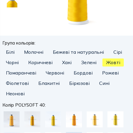
Група кольорів:
Білі
Молочні
Бежеві та натуральні
Сірі
Чорні
Коричневі
Хакі
Зелені
Жовті
Помаранчеві
Червоні
Бордові
Рожеві
Фіолетові
Блакитні
Бірюзові
Сині
Неонові
Колір POLYSOFT 40: