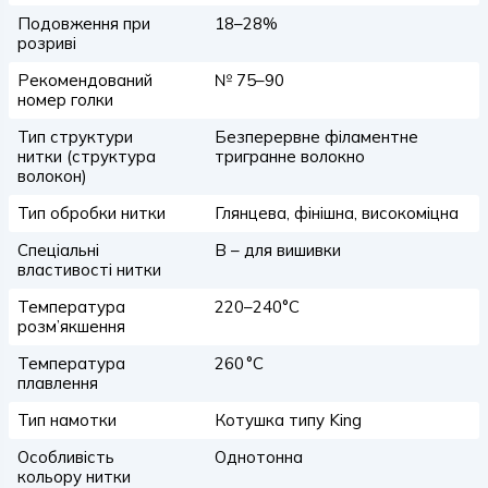
Подовження при
18–28%
розриві
Рекомендований
№ 75–90
номер голки
Тип структури
Безперервне філаментне
нитки (структура
тригранне волокно
волокон)
Тип обробки нитки
Глянцева, фінішна, високоміцна
Спеціальні
B – для вишивки
властивості нитки
Температура
220–240°C
розм’якшення
Температура
260 °C
плавлення
Тип намотки
Котушка типу King
Особливість
Однотонна
кольору нитки