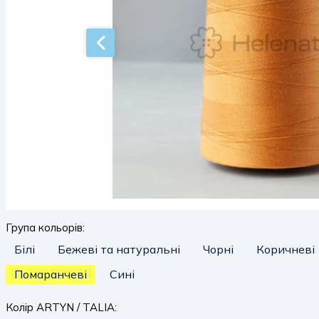
Група кольорів:
Білі
Бежеві та натуральні
Чорні
Коричневі
Помаранчеві
Сині
Колір ARTYN / TALIA: