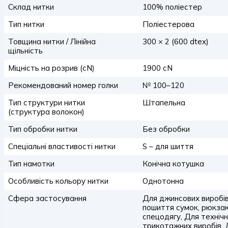
Склад нитки
100% поліестер
Тип нитки
Поліестерова
Товщина нитки / Лінійна
300 × 2 (600 dtex)
щільність
Міцність на розрив (сN)
1900 сN
Рекомендований номер голки
№ 100–120
Тип структури нитки
Штапельна
(структура волокон)
Тип обробки нитки
Без обробки
Спеціальні властивості нитки
S – для шиття
Тип намотки
Конічна котушка
Особливість кольору нитки
Однотонна
Сфера застосування
Для джинсових виробів
пошиття сумок, рюкзакі
спецодягу, Для техніч
трикотажних виробів, 