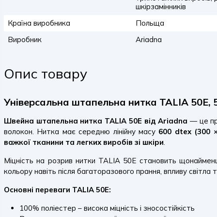
шкірзамінників
Країна виробника
Польща
Виробник
Ariadna
Опис товару
Універсальна штапельна нитка TALIA 50E, 50
Швейна штапельна нитка TALIA 50E від Ariadna
— це п
волокон. Нитка має середню лінійну масу
600 dtex (300 ×
важкої тканини та легких виробів зі шкіри
.
Міцність на розрив нитки TALIA 50E становить щонайме
кольору навіть після багаторазового прання, впливу світла
Основні переваги TALIA 50E:
100% поліестер – висока міцність і зносостійкість