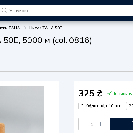
итки TALIA
Нитки TALIA 50E
0E, 5000 м (col. 0816)
325
₴
В наявно
310₴/шт. від 10 шт.
2