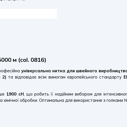
00 м (col. 0816)
рофесійна
універсальна нитка для швейного виробництв
 2)
та відповідає всім вимогам європейського стандарту
E
нше
1900 сН
, що робить її надійним вибором для інтенсивн
 та хімічної обробки. Оптимальна для використання з голками