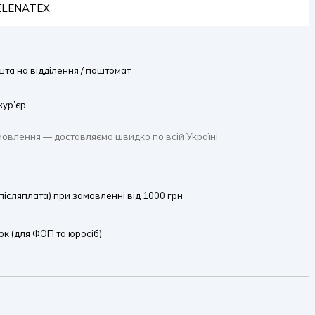
HELENATEX
та на відділення / поштомат
кур’єр
мовлення — доставляємо швидко по всій Україні
ісляплата) при замовленні від 1000 грн
к (для ФОП та юросіб)