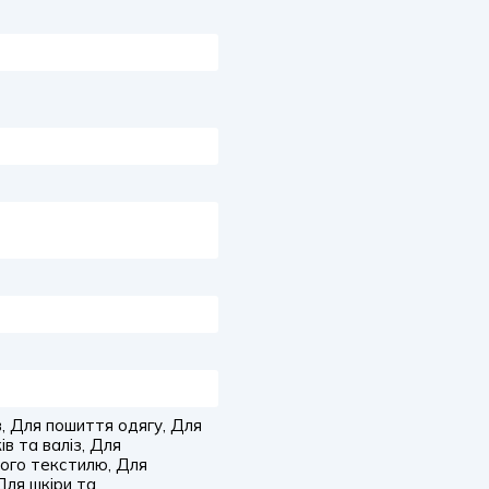
, Для пошиття одягу, Для
в та валіз, Для
ного текстилю, Для
Для шкіри та