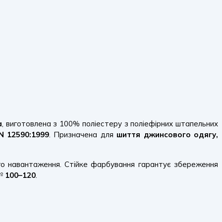
а
, виготовлена з 100% поліестеру з поліефірних штапельних
N 12590:1999
. Призначена для
шиття джинсового одягу,
ого навантаження. Стійке фарбування гарантує збереження
 №
100–120
.