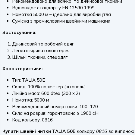
Рекомендована для важкої та джинсової тканини
Відповідає стандарту EN 12590:1999
Намотка 5000 м – ідеально для виробництва
Сумісна з промисловими швейними машинами
Застосування:
Джинсовий та робочий одяг
Легка шкіряна галантерея
Щільні тканини, спецодяг
Характеристики:
Тип: TALIA 50E
Склад: 100% поліестер (штапель)
Лінійна маса: 600 dtex (300 x 2)
Намотка: 5000 м
Рекомендований номер голки: 100–120
Сила на розрив: гарантовано ≥ 1900 сН
Код кольору: 0816
Купити швейні нитки TALIA 50E
кольору
0816
за вигідною