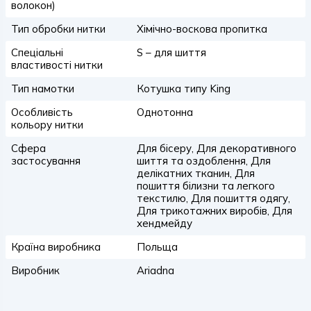
волокон)
Тип обробки нитки
Хімічно-воскова пропитка
Спеціальні
S – для шиття
властивості нитки
Тип намотки
Котушка типу King
Особливість
Однотонна
кольору нитки
Сфера
Для бісеру, Для декоративного
застосування
шиття та оздоблення, Для
делікатних тканин, Для
пошиття білизни та легкого
текстилю, Для пошиття одягу,
Для трикотажних виробів, Для
хендмейду
Країна виробника
Польща
Виробник
Ariadna