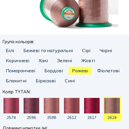
Група кольорів:
Білі
Бежеві та натуральні
Сірі
Чорні
Коричневі
Хакі
Зелені
Жовті
Помаранчеві
Бордові
Рожеві
Фіолетові
Блакитні
Бірюзові
Сині
Колір TYTAN:
2574
2596
2598
2612
2617
2624
Довжина намотки (м):