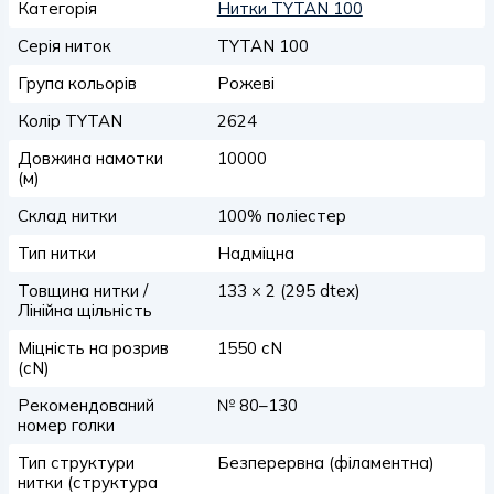
Категорія
Нитки TYTAN 100
Серія ниток
TYTAN 100
Група кольорів
Рожеві
Колір TYTAN
2624
Довжина намотки
10000
(м)
Склад нитки
100% поліестер
Тип нитки
Надміцна
Товщина нитки /
133 × 2 (295 dtex)
Лінійна щільність
Міцність на розрив
1550 сN
(сN)
Рекомендований
№ 80–130
номер голки
Тип структури
Безперервна (філаментна)
нитки (структура