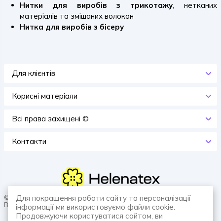
Нитки для виробів з трикотажу
, нетканих
матеріалів та змішаних волокон
Нитка для виробів з бісеру
Для клієнтів
Корисні матеріали
Всi права захищенi ©
Контакти
© 2026 HELENATEX «Ґудзики, вішаки, нитки. Власне виробництво.
Для покращення роботи сайту та персоналізації
Все для швейної справи.»
інформації ми використовуємо файли cookie.
Продовжуючи користуватися сайтом, ви