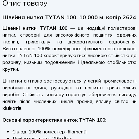
Опис товару
Швейна нитка TYTAN 100, 10 000 м, колір 2624
Швейні нитки TYTAN 100
— це надміцні поліестерові
нитки, створені для високоякісного пошиття одежних
тканин, трикотажу та декоративного оздоблення.
Виготовлені зі 100% поліефірного філаментного волокна,
нитки TYTAN 100 характеризуються високою стійкістю до
розриву, низьким подовженням і ідеальною стабільністю
крутки.
Ці нитки активно застосовуються у легкій промисловості,
виробництві одягу, рукоділлі та пошитті трикотажних
виробів. Стійкість кольору гарантує збереження вигляду
навіть після численних циклів прання, впливу світла чи
хімікатів.
Основні характеристики ниток TYTAN 100:
Склад: 100% поліестер (filament)
Лінійна щільність: 295 dtex