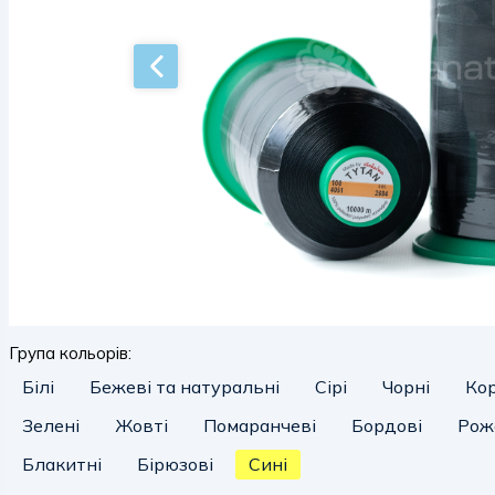
Група кольорів:
Білі
Бежеві та натуральні
Сірі
Чорні
Ко
Зелені
Жовті
Помаранчеві
Бордові
Рож
Блакитні
Бірюзові
Сині