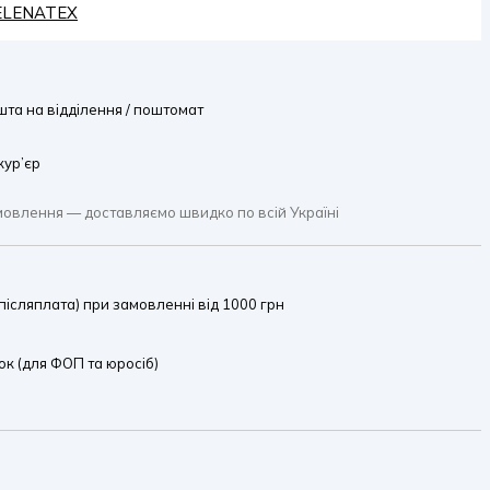
HELENATEX
та на відділення / поштомат
кур’єр
мовлення — доставляємо швидко по всій Україні
ісляплата) при замовленні від 1000 грн
к (для ФОП та юросіб)