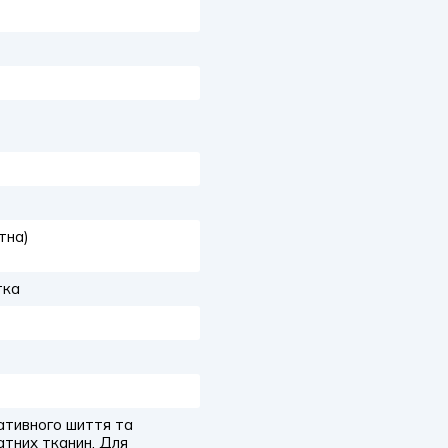
тна)
тка
ативного шиття та
атних тканин, Для