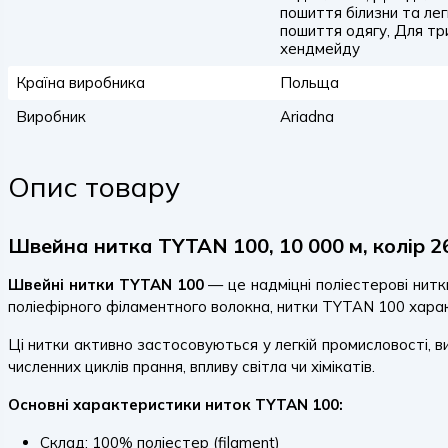
пошиття білизни та ле
пошиття одягу, Для тр
хендмейду
Країна виробника
Польща
Виробник
Ariadna
Опис товару
Швейна нитка TYTAN 100, 10 000 м, колір 2
Швейні нитки TYTAN 100
— це надміцні поліестерові нитк
поліефірного філаментного волокна, нитки TYTAN 100 харак
Ці нитки активно застосовуються у легкій промисловості, в
численних циклів прання, впливу світла чи хімікатів.
Основні характеристики ниток TYTAN 100:
Склад: 100% поліестер (filament)