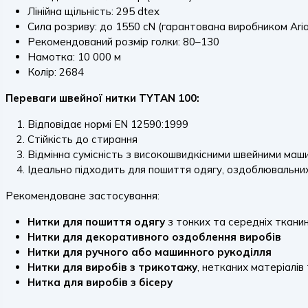
Лінійна щільність: 295 dtex
Сила розриву: до 1550 cN (гарантована виробником Ari
Рекомендований розмір голки: 80–130
Намотка: 10 000 м
Колір: 2684
Переваги швейної нитки TYTAN 100:
Відповідає нормі EN 12590:1999
Стійкість до стирання
Відмінна сумісність з високошвидкісними швейними маш
Ідеально підходить для пошиття одягу, оздоблювальни
Рекомендоване застосування:
Нитки для пошиття одягу
з тонких та середніх ткани
Нитки для декоративного оздоблення виробів
Нитки для ручного або машинного рукоділля
Нитки для виробів з трикотажу
, нетканих матеріалів
Нитка для виробів з бісеру