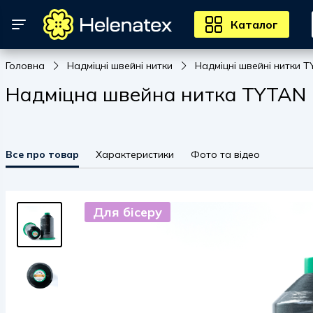
Каталог
Головна
Надміцні швейні нитки
Надміцні швейні нитки T
Надміцна швейна нитка TYTAN 10
Все про товар
Характеристики
Фото та відео
Для бісеру
Для бісеру