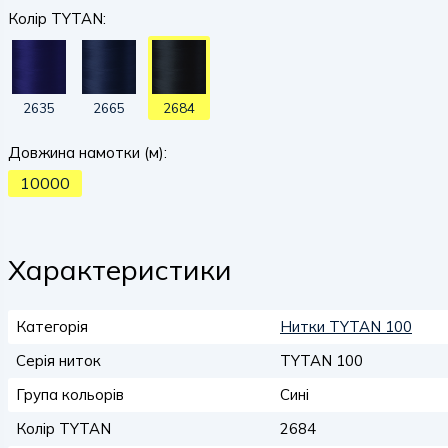
Колір TYTAN:
2635
2665
2684
Довжина намотки (м):
10000
Характеристики
Категорія
Нитки TYTAN 100
Серія ниток
TYTAN 100
Група кольорів
Сині
Колір TYTAN
2684