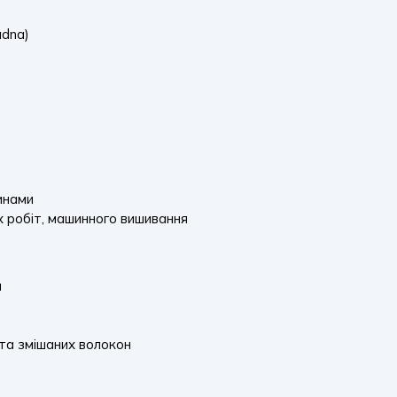
adna)
инами
х робіт, машинного вишивання
н
 та змішаних волокон