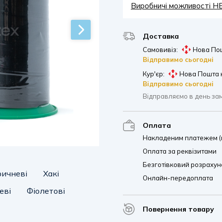
Виробничі можливості 
Доставка
Самовивіз:
Нова Пош
Відправимо сьогодні
Кур'єр:
Нова Пошта 
Відправимо сьогодні
Відправляємо в день за
Оплата
Накладеним платежем (п
Оплата за реквізитами
Безготівковий розрахуно
ричневі
Хакі
Онлайн-передоплата
еві
Фіолетові
Повернення товару