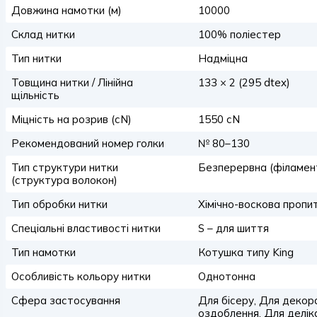
Довжина намотки (м)
10000
Склад нитки
100% поліестер
Тип нитки
Надміцна
Товщина нитки / Лінійна
133 × 2 (295 dtex)
щільність
Міцність на розрив (сN)
1550 сN
Рекомендований номер голки
№ 80–130
Тип структури нитки
Безперервна (філамен
(структура волокон)
Тип обробки нитки
Хімічно-воскова пропи
Спеціальні властивості нитки
S – для шиття
Тип намотки
Котушка типу King
Особливість кольору нитки
Однотонна
Сфера застосування
Для бісеру, Для декор
оздоблення, Для делік