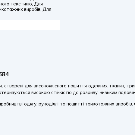
гкого текстилю, Для
икотажних виробів, Для
684
и, створені для високоякісного пошиття одежних тканин, тр
теризуються високою стійкістю до розриву, низьким подовже
иробництві одягу, рукоділлі та пошитті трикотажних виробів. 