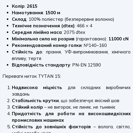
Колір
:
2615
Намотування
:
1500 м
Склад
: 100% поліестер (безперервне волокно)
Технічне позначення (dtex)
: 466 × 4
Середня лінійна маса
: 2075 dtex
Мінімальна сила на розрив
(гарантовано):
11000 cN
Рекомендований номер голки
: №140–160
Стійкість до
: прання, УФ-випромінювання, хімічного
впливу, тертя
Відповідність стандарту
: PN-EN 12590
Переваги ниток TYTAN 15:
Надвисока міцність
для складних виробничих
завдань
Стабільність крутки
, що забезпечує якісний шов
Стійкий колір
– не вигорає, не линяє, не тьмяніє
Придатність для роботи на високошвидкісних
промислових машинах
Стійкість до зовнішніх факторів
– волога, світло,