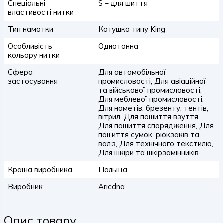
Спеціальні
S – для шиття
властивості нитки
Тип намотки
Котушка типу King
Особливість
Однотонна
кольору нитки
Сфера
Для автомобільної
застосування
промисловості, Для авіаційної
та військової промисловості,
Для меблевої промисловості,
Для наметів, брезенту, тентів,
вітрил, Для пошиття взуття,
Для пошиття спорядження, Для
пошиття сумок, рюкзаків та
валіз, Для технічного текстилю,
Для шкіри та шкірзамінників
Країна виробника
Польща
Виробник
Ariadna
Опис товару