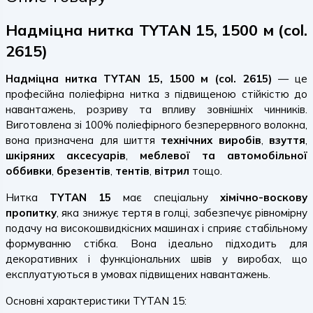
Надміцна нитка TYTAN 15, 1500 м (col.
2615)
Надміцна нитка TYTAN 15, 1500 м (col. 2615)
— це
професійна поліефірна нитка з підвищеною стійкістю до
навантажень, розриву та впливу зовнішніх чинників.
Виготовлена зі 100% поліефірного безперервного волокна,
вона призначена для шиття
технічних виробів
,
взуття
,
шкіряних аксесуарів
,
меблевої та автомобільної
оббивки
,
брезентів
,
тентів
,
вітрил
тощо.
Нитка
TYTAN 15
має спеціальну
хімічно-воскову
пропитку
, яка знижує тертя в голці, забезпечує рівномірну
подачу на високошвидкісних машинах і сприяє стабільному
формуванню стібка. Вона ідеально підходить для
декоративних і функціональних швів у виробах, що
експлуатуються в умовах підвищених навантажень.
Основні характеристики TYTAN 15: