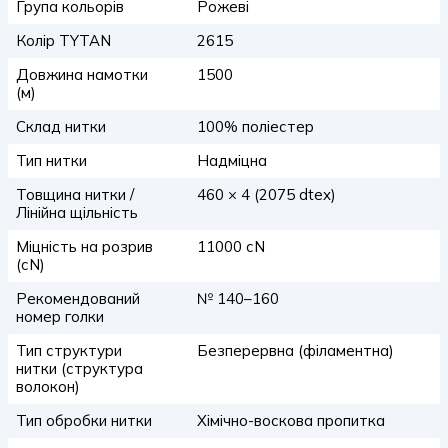
Група кольорів
Рожеві
Колір TYTAN
2615
Довжина намотки
1500
(м)
Склад нитки
100% поліестер
Тип нитки
Надміцна
Товщина нитки /
460 × 4 (2075 dtex)
Лінійна щільність
Міцність на розрив
11000 сN
(сN)
Рекомендований
№ 140–160
номер голки
Тип структури
Безперервна (філаментна)
нитки (структура
волокон)
Тип обробки нитки
Хімічно-воскова пропитка