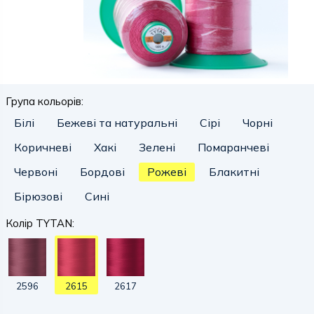
Група кольорів:
Білі
Бежеві та натуральні
Сірі
Чорні
Коричневі
Хакі
Зелені
Помаранчеві
Червоні
Бордові
Рожеві
Блакитні
Бірюзові
Сині
Колір TYTAN:
2596
2615
2617