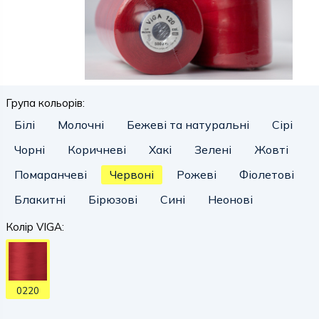
Група кольорів:
Білі
Молочні
Бежеві та натуральні
Сірі
Чорні
Коричневі
Хакі
Зелені
Жовті
Помаранчеві
Червоні
Рожеві
Фіолетові
Блакитні
Бірюзові
Сині
Неонові
Колір VIGA:
0220