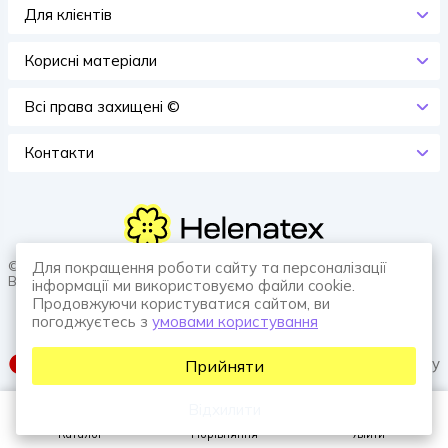
Для клієнтів
Корисні матеріали
Всi права захищенi ©
Контакти
© 2026 HELENATEX «Ґудзики, вішаки, нитки. Власне виробництво.
Для покращення роботи сайту та персоналізації
Все для швейної справи.»
інформації ми використовуємо файли cookie.
Продовжуючи користуватися сайтом, ви
погоджуєтесь з
умовами користування
SUFIX web agency
Прийняти
Відхилити
Каталог
Порівняння
Увійти