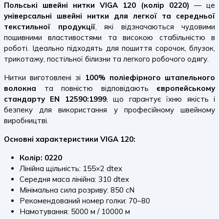
Польські швейні нитки VIGA 120 (колір 0220)
— це
універсальні швейні нитки для легкої та середньої
текстильної продукції
, які відзначаються чудовими
пошивними властивостями та високою стабільністю в
роботі. Ідеально підходять для пошиття сорочок, блузок,
трикотажу, постільної білизни та легкого робочого одягу.
Нитки виготовлені зі
100% поліефірного штапельного
волокна
та повністю відповідають
європейському
стандарту EN 12590:1999
, що гарантує їхню якість і
безпеку для використання у професійному швейному
виробництві.
Основні характеристики VIGA 120:
Колір: 0220
Лінійна щільність: 155×2 dtex
Середня маса лінійна: 310 dtex
Мінімальна сила розриву: 850 cN
Рекомендований номер голки: 70–80
Намотування: 5000 м / 10000 м