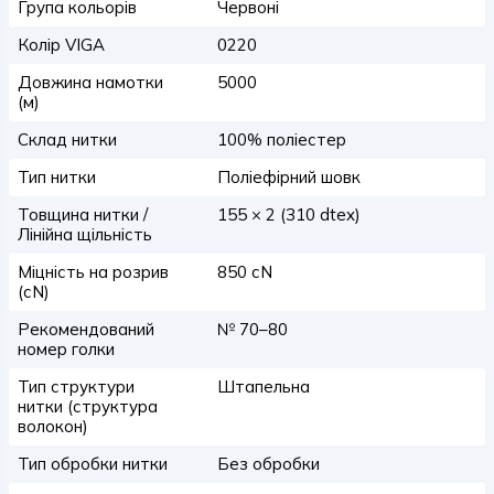
Група кольорів
Червоні
Колір VIGA
0220
Довжина намотки
5000
(м)
Склад нитки
100% поліестер
Тип нитки
Поліефірний шовк
Товщина нитки /
155 × 2 (310 dtex)
Лінійна щільність
Міцність на розрив
850 сN
(сN)
Рекомендований
№ 70–80
номер голки
Тип структури
Штапельна
нитки (структура
волокон)
Тип обробки нитки
Без обробки