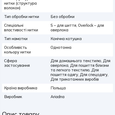
нитки (структура
волокон)
Тип обробки нитки
Без обробки
Спеціальні
S – для шиття, Overlock – для
властивості нитки
оверлока
Тип намотки
Конічна котушка
Особливість
Однотонна
кольору нитки
Сфера
Для домашнього текстилю, Для
застосування
оверлока, Для пошиття білизни
та легкого текстилю, Для
пошиття одягу, Для спецодягу,
Для трикотажних виробів
Країна виробника
Польща
Виробник
Ariadna
Опис товару