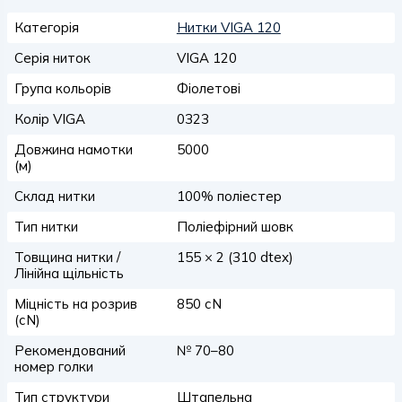
Категорія
Нитки VIGA 120
Серія ниток
VIGA 120
Група кольорів
Фіолетові
Колір VIGA
0323
Довжина намотки
5000
(м)
Склад нитки
100% поліестер
Тип нитки
Поліефірний шовк
Товщина нитки /
155 × 2 (310 dtex)
Лінійна щільність
Міцність на розрив
850 сN
(сN)
Рекомендований
№ 70–80
номер голки
Тип структури
Штапельна