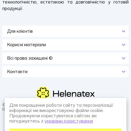
технологічністю, естетикою та довговічністю у готовій
продукції.
Для клієнтів
Корисні матеріали
Всi права захищенi ©
Контакти
© 2026 HELENATEX «Ґудзики, вішаки, нитки. Власне виробництво.
Для покращення роботи сайту та персоналізації
Все для швейної справи.»
інформації ми використовуємо файли cookie.
Продовжуючи користуватися сайтом, ви
погоджуєтесь з
умовами користування