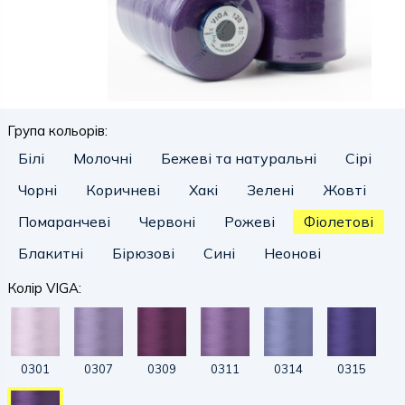
Група кольорів:
Білі
Молочні
Бежеві та натуральні
Сірі
Чорні
Коричневі
Хакі
Зелені
Жовті
Помаранчеві
Червоні
Рожеві
Фіолетові
Блакитні
Бірюзові
Сині
Неонові
Колір VIGA:
0301
0307
0309
0311
0314
0315