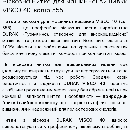
Віскозна нитка для машинної вишивки
VISCO 40, колір 555
Нитка з віскози для машинної вишивки VISCO 40 (col.
555)
— це професійна
віскозна нитка
виробництва
DURAK (Туреччина), створена для високошвидкісної
машинної та декоративної вишивки. Вона виготовлена зі
100% віскози, що забезпечує натуральний шовковистий
блиск, виняткову м’якість і комфорт при контакті зі шкірою.
Ця
віскозна нитка для вишивальних машин
має
ідеальну рівномірність структури, не перекручується та не
розшаровується під час роботи. Завдяки своїй
еластичності й гладкості
DURAK VISCO 40
гарантує
стабільне проходження через голку без обривів навіть при
найвищій швидкості шиття. Її особливість —
природний
блиск і глибина кольору
, що створюють ефект шовкової
вишивки, який недосяжний для поліестерових аналогів.
Нитки з віскози DURAK VISCO 40
широко
використовуються у професійному швейному виробництві