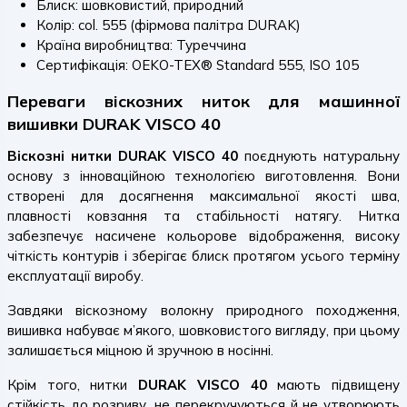
Блиск: шовковистий, природний
Колір: col. 555 (фірмова палітра DURAK)
Країна виробництва: Туреччина
Сертифікація: OEKO-TEX® Standard 555, ISO 105
Переваги віскозних ниток для машинної
вишивки DURAK VISCO 40
Віскозні нитки DURAK VISCO 40
поєднують натуральну
основу з інноваційною технологією виготовлення. Вони
створені для досягнення максимальної якості шва,
плавності ковзання та стабільності натягу. Нитка
забезпечує насичене кольорове відображення, високу
чіткість контурів і зберігає блиск протягом усього терміну
експлуатації виробу.
Завдяки віскозному волокну природного походження,
вишивка набуває м’якого, шовковистого вигляду, при цьому
залишається міцною й зручною в носінні.
Крім того, нитки
DURAK VISCO 40
мають підвищену
стійкість до розриву, не перекручуються й не утворюють