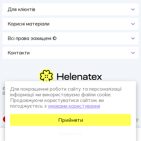
Для клієнтів
Корисні матеріали
Всi права захищенi ©
Контакти
© 2026 HELENATEX «Ґудзики, вішаки, нитки. Власне виробництво.
Для покращення роботи сайту та персоналізації
Все для швейної справи.»
інформації ми використовуємо файли cookie.
Продовжуючи користуватися сайтом, ви
погоджуєтесь з
умовами користування
SUFIX web agency
Прийняти
Відхилити