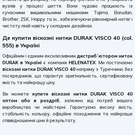
вузлів у процесі шиття. Вони чудово працюють із
сучасними вишивальними машинами Tajima, Barudan,
Brother, ZSK, Happy та ін., забезпечуючи рівномірний натяг і
чистоту ліній навіть у складних дизайнах.
Де купити віскозні нитки DURAK VISCO 40 (col.
555) в Україні
Офіційним і єдиним ексклюзивним
дистрибʼютором ниток
DURAK в Україні
є компанія
HELENATEX
. Ми постачаємо
віскозні нитки DURAK VISCO 40
напряму з Туреччини, без
посередників, що гарантує оригінальність, сертифіковану
якість та найкращу ціну.
Ви можете
купити віскозні нитки DURAK VISCO 40
оптом або в роздріб
, залежно від потреб вашого
виробництва чи майстерні. Гарантуємо високу якість,
стабільність кольору, офіційне походження та найкраще
співвідношення ціни й результату.