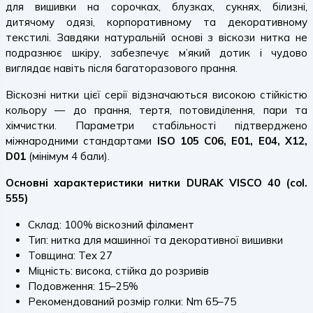
для вишивки на сорочках, блузках, сукнях, білизні,
дитячому одязі, корпоративному та декоративному
текстилі. Завдяки натуральній основі з віскози нитка не
подразнює шкіру, забезпечує м’який дотик і чудово
виглядає навіть після багаторазового прання.
Віскозні нитки цієї серії відзначаються високою стійкістю
кольору — до прання, тертя, потовиділення, пари та
хімчистки. Параметри стабільності підтверджено
міжнародними стандартами
ISO 105 C06, E01, E04, X12,
D01
(мінімум 4 бали).
Основні характеристики нитки DURAK VISCO 40 (col.
555)
Склад: 100% віскозний філамент
Тип: нитка для машинної та декоративної вишивки
Товщина: Tex 27
Міцність: висока, стійка до розривів
Подовження: 15–25%
Рекомендований розмір голки: Nm 65–75