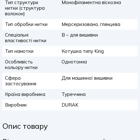
Тип структури
Монофіламентна віскозна
нитки (структура
волокон)
Тип обробки нитки
Мерсеризована, глянцева
Спеціальні
B – для вишивки
властивості нитки
Тип намотки
Котушка типу King
Особливість
Однотонна
кольору нитки
Сфера
Для машинної вишивки
застосування
Країна виробника
Туреччина
Виробник
DURAK
Опис товару