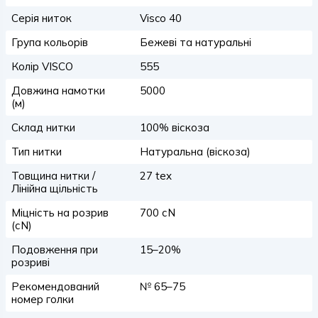
Серія ниток
Visco 40
Група кольорів
Бежеві та натуральні
Колір VISCO
555
Довжина намотки
5000
(м)
Склад нитки
100% віскоза
Тип нитки
Натуральна (віскоза)
Товщина нитки /
27 tex
Лінійна щільність
Міцність на розрив
700 сN
(сN)
Подовження при
15–20%
розриві
Рекомендований
№ 65–75
номер голки