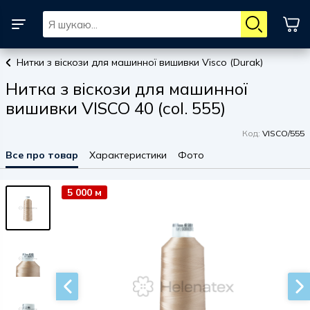
Нитки з віскози для машинної вишивки Visco (Durak)
Нитка з віскози для машинної
вишивки VISCO 40 (col. 555)
Код:
VISCO/555
Все про товар
Характеристики
Фото
5 000 м
5 000 м
5 000 м
5 000 м