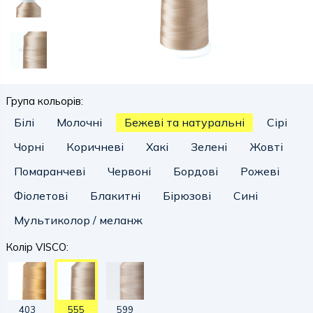
Група кольорів:
Білі
Молочні
Бежеві та натуральні
Сірі
Чорні
Коричневі
Хакі
Зелені
Жовті
Помаранчеві
Червоні
Бордові
Рожеві
Фіолетові
Блакитні
Бірюзові
Сині
Мультиколор / меланж
Колір VISCO:
403
555
599