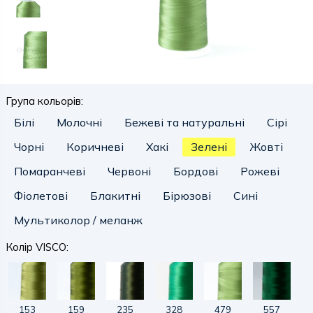
Група кольорів:
Білі
Молочні
Бежеві та натуральні
Сірі
Чорні
Коричневі
Хакі
Зелені
Жовті
Помаранчеві
Червоні
Бордові
Рожеві
Фіолетові
Блакитні
Бірюзові
Сині
Мультиколор / меланж
Колір VISCO:
153
159
235
328
479
557