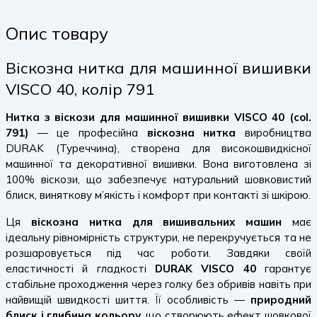
Опис товару
Віскозна нитка для машинної вишивки
VISCO 40, колір 791
Нитка з віскози для машинної вишивки VISCO 40 (col.
791)
— це професійна
віскозна нитка
виробництва
DURAK (Туреччина), створена для високошвидкісної
машинної та декоративної вишивки. Вона виготовлена зі
100% віскози, що забезпечує натуральний шовковистий
блиск, виняткову м’якість і комфорт при контакті зі шкірою.
Ця
віскозна нитка для вишивальних машин
має
ідеальну рівномірність структури, не перекручується та не
розшаровується під час роботи. Завдяки своїй
еластичності й гладкості
DURAK VISCO 40
гарантує
стабільне проходження через голку без обривів навіть при
найвищій швидкості шиття. Її особливість —
природний
блиск і глибина кольору
, що створюють ефект шовкової