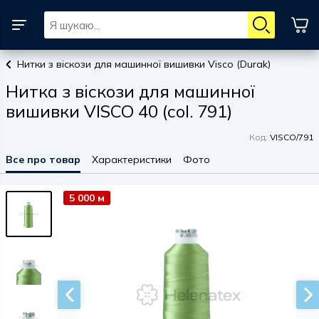
Нитки з віскози для машинної вишивки Visco (Durak)
Нитка з віскози для машинної
вишивки VISCO 40 (col. 791)
Код:
VISCO/791
Все про товар
Характеристики
Фото
5 000 м
5 000 м
5 000 м
5 000 м