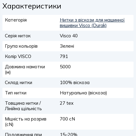
Характеристики
Категорія
Нитки з віскози для машинної
вишивки Visco (Durak)
Серія ниток
Visco 40
Група кольорів
Зелені
Колір VISCO
791
Довжина намотки
5000
(м)
Склад нитки
100% віскоза
Тип нитки
Натуральна (віскоза)
Товщина нитки /
27 tex
Лінійна щільність
Міцність на розрив
700 сN
(сN)
Подовження при
15–20%