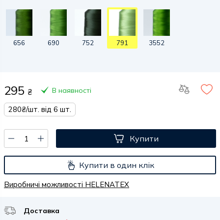
656
690
752
791
3552
295
В наявності
₴
280₴/шт. від 6 шт.
Купити
Купити в один клік
Виробничі можливості HELENATEX
Доставка