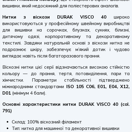
вишивки, який недосяжний для поліестерових аналогів.
Нитки з віскози DURAK VISCO 40
широко
використовуються у професійному швейному виробництві
для вишивки на сорочках, блузках, сукнях, білизні,
дитячому одязі, корпоративному та декоративному
текстилі. Завдяки натуральній основі з віскози нитка не
подразнює шкіру, забезпечує м’який дотик і чудово
виглядає навіть після багаторазового прання.
Віскозні нитки цієї серії відзначаються високою стійкістю
кольору — до прання, тертя, потовиділення, пари та
хімчистки. Параметри стабільності підтверджено
міжнародними стандартами
ISO 105 C06, E01, E04, X12,
D01
(мінімум 4 бали).
Основні характеристики нитки DURAK VISCO 40 (col.
791)
Склад: 100% віскозний філамент
Тип: нитка для машинної та декоративної вишивки