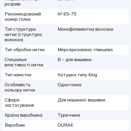
розриві
Рекомендований
№ 65–75
номер голки
Тип структури
Монофіламентна віскозна
нитки (структура
волокон)
Тип обробки нитки
Мерсеризована, глянцева
Спеціальні
B – для вишивки
властивості нитки
Тип намотки
Котушка типу King
Особливість
Однотонна
кольору нитки
Сфера
Для машинної вишивки
застосування
Країна виробника
Туреччина
Виробник
DURAK