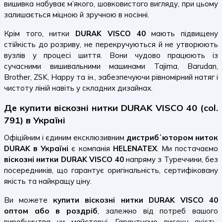
вишивка набуває м’якого, шовковистого вигляду, при цьому
залишається міцною й зручною в носінні.
Крім того, нитки
DURAK VISCO 40
мають підвищену
стійкість до розриву, не перекручуються й не утворюють
вузлів у процесі шиття. Вони чудово працюють із
сучасними вишивальними машинами Tajima, Barudan,
Brother, ZSK, Happy та ін., забезпечуючи рівномірний натяг і
чистоту ліній навіть у складних дизайнах.
Де купити віскозні нитки DURAK VISCO 40 (col.
791) в Україні
Офіційним і єдиним ексклюзивним
дистрибʼютором ниток
DURAK в Україні
є компанія
HELENATEX
. Ми постачаємо
віскозні нитки DURAK VISCO 40
напряму з Туреччини, без
посередників, що гарантує оригінальність, сертифіковану
якість та найкращу ціну.
Ви можете
купити віскозні нитки DURAK VISCO 40
оптом або в роздріб
, залежно від потреб вашого
виробництва чи майстерні. Гарантуємо високу якість,