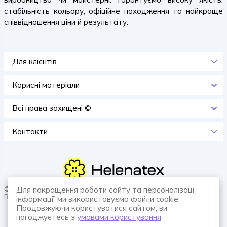
стабільність кольору, офіційне походження та найкраще
співвідношення ціни й результату.
Для клієнтів
Корисні матеріали
Всi права захищенi ©
Контакти
© 2026 HELENATEX «Ґудзики, вішаки, нитки. Власне виробництво.
Для покращення роботи сайту та персоналізації
Все для швейної справи.»
інформації ми використовуємо файли cookie.
Продовжуючи користуватися сайтом, ви
погоджуєтесь з
умовами користування