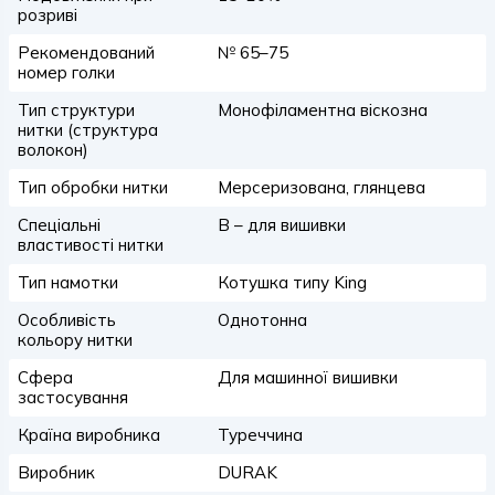
розриві
Рекомендований
№ 65–75
номер голки
Тип структури
Монофіламентна віскозна
нитки (структура
волокон)
Тип обробки нитки
Мерсеризована, глянцева
Спеціальні
B – для вишивки
властивості нитки
Тип намотки
Котушка типу King
Особливість
Однотонна
кольору нитки
Сфера
Для машинної вишивки
застосування
Країна виробника
Туреччина
Виробник
DURAK