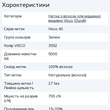
Характеристики
Категорія
Нитки з віскози для машинної
вишивки Visco (Durak)
Серія ниток
Visco 40
Група кольорів
Зелені
Колір VISCO
3552
Довжина намотки
5000
(м)
Склад нитки
100% віскоза
Тип нитки
Натуральна (віскоза)
Товщина нитки /
27 tex
Лінійна щільність
Міцність на розрив
700 сN
(сN)
Подовження при
15–20%