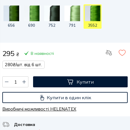
656
690
752
791
3552
295
В наявності
₴
280₴/шт. від 6 шт.
Купити
Купити в один клік
Виробничі можливості HELENATEX
Доставка