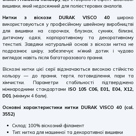
вишивки, який недосяжний для поліестерових аналогів.
Нитки з віскози DURAK VISCO 40
широко
використовуються у професійному швейному виробництві
для вишивки на сорочках, блузках, сукнях, білизні,
дитячому одязі, корпоративному та декоративному
текстилі. Завдяки натуральній основі з віскози нитка не
подразнює шкіру, забезпечує м’який дотик і чудово
виглядає навіть після багаторазового прання.
Віскозні нитки цієї серії відзначаються високою стійкістю
кольору — до прання, тертя, потовиділення, пари та
хімчистки. Параметри стабільності підтверджено
міжнародними стандартами
ISO 105 C06, E01, E04, X12,
D01
(мінімум 4 бали).
Основні характеристики нитки DURAK VISCO 40 (col.
3552)
Склад: 100% віскозний філамент
Тип: нитка для машинної та декоративної вишивки