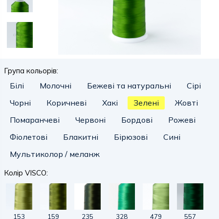
Група кольорів:
Білі
Молочні
Бежеві та натуральні
Сірі
Чорні
Коричневі
Хакі
Зелені
Жовті
Помаранчеві
Червоні
Бордові
Рожеві
Фіолетові
Блакитні
Бірюзові
Сині
Мультиколор / меланж
Колір VISCO:
153
159
235
328
479
557