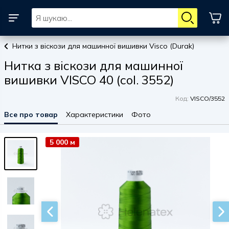
Нитки з віскози для машинної вишивки Visco (Durak)
Нитка з віскози для машинної
вишивки VISCO 40 (col. 3552)
Код:
VISCO/3552
Все про товар
Характеристики
Фото
5 000 м
5 000 м
5 000 м
5 000 м