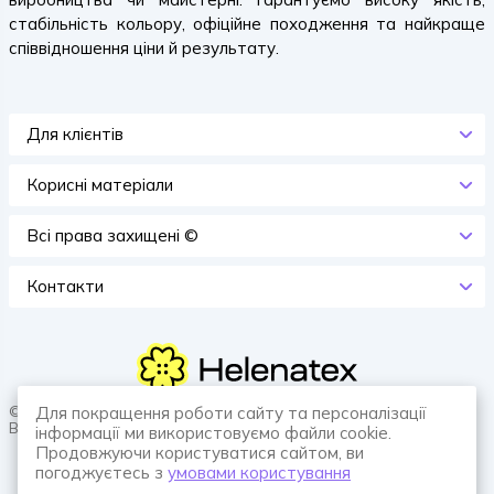
стабільність кольору, офіційне походження та найкраще
співвідношення ціни й результату.
Для клієнтів
Корисні матеріали
Всi права захищенi ©
Контакти
© 2026 HELENATEX «Ґудзики, вішаки, нитки. Власне виробництво.
Для покращення роботи сайту та персоналізації
Все для швейної справи.»
інформації ми використовуємо файли cookie.
Продовжуючи користуватися сайтом, ви
погоджуєтесь з
умовами користування