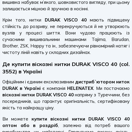
вишивка набуває м’якого, шовковистого вигляду, при цьому
залишається міцною й зручною в носінні.
Крім того, нитки
DURAK VISCO 40
мають підвищену
стійкість до розриву, не перекручуються й не утворюють
вузлів у процесі шиття. Вони чудово працюють із
сучасними вишивальними машинами Tajima, Barudan,
Brother, ZSK, Happy та ін., забезпечуючи рівномірний натяг і
чистоту ліній навіть у складних дизайнах.
Де купити віскозні нитки DURAK VISCO 40 (col.
3552) в Україні
Офіційним і єдиним ексклюзивним
дистрибʼютором ниток
DURAK в Україні
є компанія
HELENATEX
. Ми постачаємо
віскозні нитки DURAK VISCO 40
напряму з Туреччини, без
посередників, що гарантує оригінальність, сертифіковану
якість та найкращу ціну.
Ви можете
купити віскозні нитки DURAK VISCO 40
оптом або в роздріб
, залежно від потреб вашого
виробництва чи майстерні. Гарантуємо високу якість,