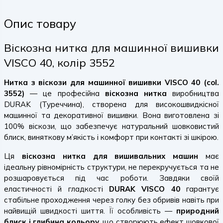
Опис товару
Віскозна нитка для машинної вишивки
VISCO 40, колір 3552
Нитка з віскози для машинної вишивки VISCO 40 (col.
3552)
— це професійна
віскозна нитка
виробництва
DURAK (Туреччина), створена для високошвидкісної
машинної та декоративної вишивки. Вона виготовлена зі
100% віскози, що забезпечує натуральний шовковистий
блиск, виняткову м’якість і комфорт при контакті зі шкірою.
Ця
віскозна нитка для вишивальних машин
має
ідеальну рівномірність структури, не перекручується та не
розшаровується під час роботи. Завдяки своїй
еластичності й гладкості
DURAK VISCO 40
гарантує
стабільне проходження через голку без обривів навіть при
найвищій швидкості шиття. Її особливість —
природний
блиск і глибина кольору
, що створюють ефект шовкової