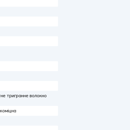
не тригранне волокно
окоміцна