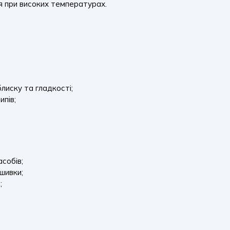
ня при високих температурах.
лиску та гладкості;
ипів;
асобів;
шивки;
;