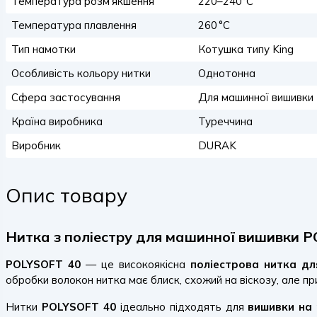
Температура розм’якшення
220–240°C
Температура плавлення
260 °C
Тип намотки
Котушка типу King
Особливість кольору нитки
Однотонна
Сфера застосування
Для машинної вишивки
Країна виробника
Туреччина
Виробник
DURAK
Опис товару
Нитка з поліестру для машинної вишивки PO
POLYSOFT 40
— це високоякісна
поліестрова нитка д
обробки волокон нитка має блиск, схожий на віскозу, але пр
Нитки
POLYSOFT 40
ідеально підходять для
вишивки на 