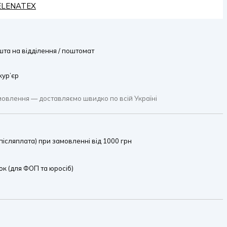
HELENATEX
та на відділення / поштомат
кур’єр
мовлення — доставляємо швидко по всій Україні
ісляплата) при замовленні від 1000 грн
к (для ФОП та юросіб)