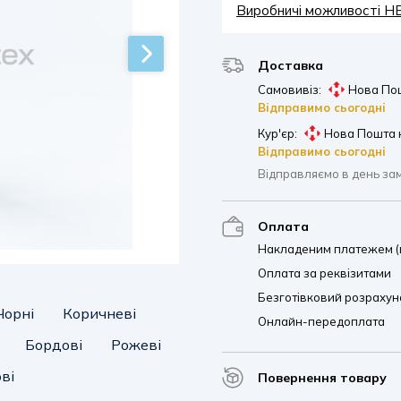
Виробничі можливості 
Доставка
Самовивіз:
Нова Пош
Відправимо сьогодні
Кур'єр:
Нова Пошта 
Відправимо сьогодні
Відправляємо в день за
Оплата
Накладеним платежем (п
Оплата за реквізитами
Безготівковий розрахуно
Чорні
Коричневі
Онлайн-передоплата
Бордові
Рожеві
ві
Повернення товару