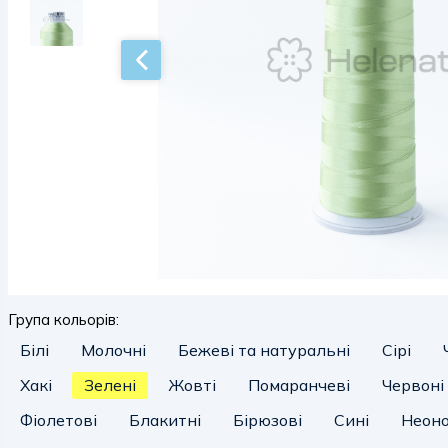
Група кольорів:
Білі
Молочні
Бежеві та натуральні
Сірі
Хакі
Зелені
Жовті
Помаранчеві
Червоні
Фіолетові
Блакитні
Бірюзові
Сині
Неоно