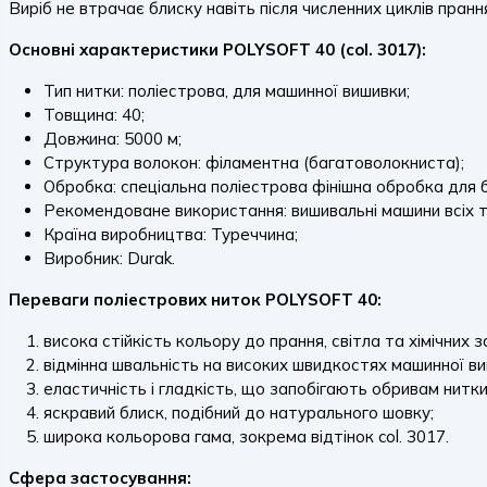
Виріб не втрачає блиску навіть після численних циклів пран
Основні характеристики POLYSOFT 40 (col. 3017):
Тип нитки: поліестрова, для машинної вишивки;
Товщина: 40;
Довжина: 5000 м;
Структура волокон: філаментна (багатоволокниста);
Обробка: спеціальна поліестрова фінішна обробка для б
Рекомендоване використання: вишивальні машини всіх т
Країна виробництва: Туреччина;
Виробник: Durak.
Переваги поліестрових ниток POLYSOFT 40:
висока стійкість кольору до прання, світла та хімічних з
відмінна швальність на високих швидкостях машинної ви
еластичність і гладкість, що запобігають обривам нитки
яскравий блиск, подібний до натурального шовку;
широка кольорова гама, зокрема відтінок col. 3017.
Сфера застосування: