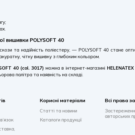
гу;
ах.
ної вишивки POLYSOFT 40
іскози та надійність поліестеру, — POLYSOFT 40 стане оп
 акуратну, чітку вишивку з глибоким кольором.
OFT 40 (col. 3017)
можна в інтернет-магазині
HELENATEX
ьорова палітра та наявність на складі.
тів
Корисні матеріали
Всi права з
Статті та новини
Застереженн
авторських п
в’язок
Каталоги продукції
ставка,