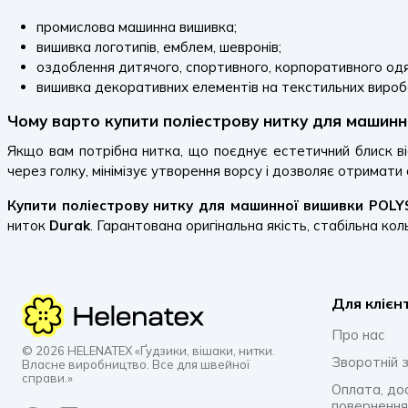
промислова машинна вишивка;
вишивка логотипів, емблем, шевронів;
оздоблення дитячого, спортивного, корпоративного одя
вишивка декоративних елементів на текстильних вироб
Чому варто купити поліестрову нитку для машин
Якщо вам потрібна нитка, що поєднує естетичний блиск в
через голку, мінімізує утворення ворсу і дозволяє отримати
Купити поліестрову нитку для машинної вишивки POLYS
ниток
Durak
. Гарантована оригінальна якість, стабільна кол
Для клієн
Про нас
© 2026 HELENATEX «Ґудзики, вішаки, нитки.
Зворотній з
Власне виробництво. Все для швейної
справи.»
Оплата, до
повернення