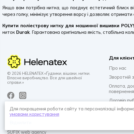
Якщо вам потрібна нитка, що поєднує естетичний блиск в
через голку, мінімізує утворення ворсу і дозволяє отримати
Купити поліестрову нитку для машинної вишивки POLYS
ниток
Durak
. Гарантована оригінальна якість, стабільна кол
Для клієн
Про нас
© 2026 HELENATEX «Ґудзики, вішаки, нитки.
Зворотній з
Власне виробництво. Все для швейної
справи.»
Оплата, до
повернення
Договір пу
Для покращення роботи сайту та персоналізації інформ
Політика к
умовами користування
Питання та 
Відхилити
SUFIX web agency