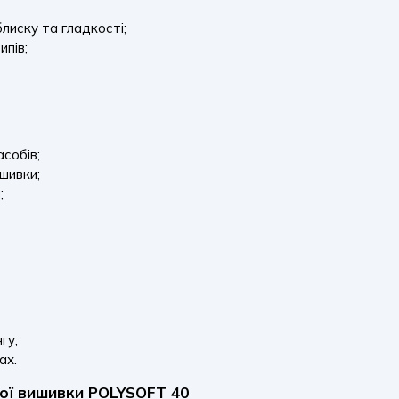
лиску та гладкості;
ипів;
асобів;
шивки;
;
гу;
ах.
ної вишивки POLYSOFT 40