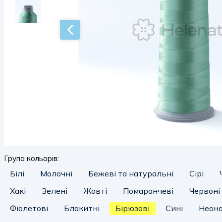
Група кольорів:
Білі
Молочні
Бежеві та натуральні
Сірі
Хакі
Зелені
Жовті
Помаранчеві
Червоні
Фіолетові
Блакитні
Бірюзові
Сині
Неоно