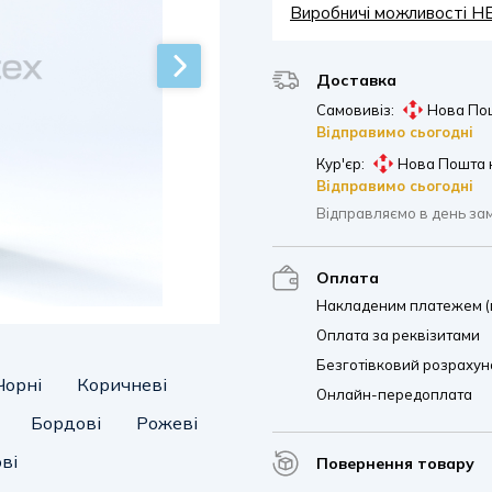
Виробничі можливості 
Доставка
Самовивіз:
Нова Пош
Відправимо сьогодні
Кур'єр:
Нова Пошта 
Відправимо сьогодні
Відправляємо в день за
Оплата
Накладеним платежем (п
Оплата за реквізитами
Безготівковий розрахуно
Чорні
Коричневі
Онлайн-передоплата
Бордові
Рожеві
ві
Повернення товару