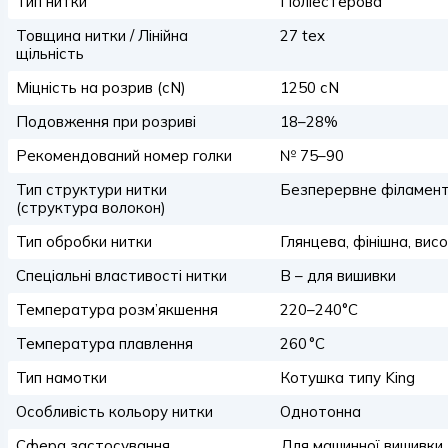
Тип нитки
Поліестерова
Товщина нитки / Лінійна
27 tex
щільність
Міцність на розрив (сN)
1250 сN
Подовження при розриві
18–28%
Рекомендований номер голки
№ 75–90
Тип структури нитки
Безперервне філамент
(структура волокон)
Тип обробки нитки
Глянцева, фінішна, вис
Спеціальні властивості нитки
B – для вишивки
Температура розм’якшення
220–240°C
Температура плавлення
260 °C
Тип намотки
Котушка типу King
Особливість кольору нитки
Однотонна
Сфера застосування
Для машинної вишивки