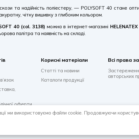
іскози та надійність поліестеру, — POLYSOFT 40 стане оп
 акуратну, чітку вишивку з глибоким кольором.
OFT 40 (col. 3138)
можна в інтернет-магазині
HELENATEX
ьорова палітра та наявність на складі.
тів
Корисні матеріали
Всi права з
Статті та новини
Застереженн
авторських п
в’язок
Каталоги продукції
ставка,
блічної оферти
ації ми використовуємо файли cookie. Продовжуючи користув
онфіденційності
відповіді