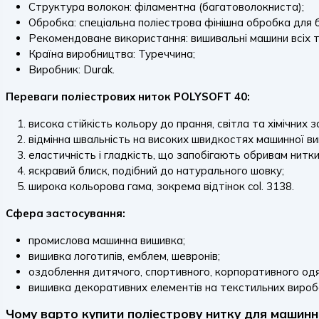
Структура волокон: філаментна (багатоволокниста);
Обробка: спеціальна поліестрова фінішна обробка для б
Рекомендоване використання: вишивальні машини всіх т
Країна виробництва: Туреччина;
Виробник: Durak.
Переваги поліестрових ниток POLYSOFT 40:
висока стійкість кольору до прання, світла та хімічних з
відмінна швальність на високих швидкостях машинної ви
еластичність і гладкість, що запобігають обривам нитки
яскравий блиск, подібний до натурального шовку;
широка кольорова гама, зокрема відтінок col. 3138.
Сфера застосування:
промислова машинна вишивка;
вишивка логотипів, емблем, шевронів;
оздоблення дитячого, спортивного, корпоративного одя
вишивка декоративних елементів на текстильних вироб
Чому варто купити поліестрову нитку для машин