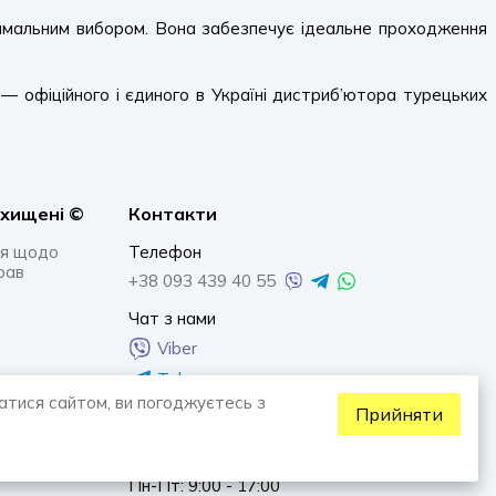
тимальним вибором. Вона забезпечує ідеальне проходження
— офіційного і єдиного в Україні дистриб’ютора турецьких
ахищенi ©
Контакти
я щодо
Телефон
рав
+38 093 439 40 55
Чат з нами
Viber
Telegram
атися сайтом, ви погоджуєтесь з
Whatsapp
Прийняти
Графік роботи
Пн-Пт: 9:00 - 17:00