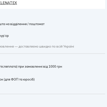
HELENATEX
та на відділення / поштомат
кур’єр
мовлення — доставляємо швидко по всій Україні
ісляплата) при замовленні від 1000 грн
к (для ФОП та юросіб)