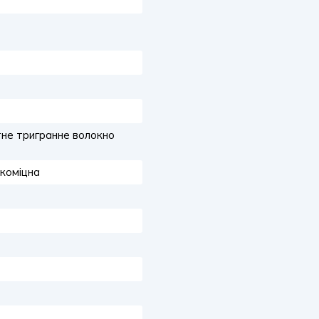
не тригранне волокно
окоміцна