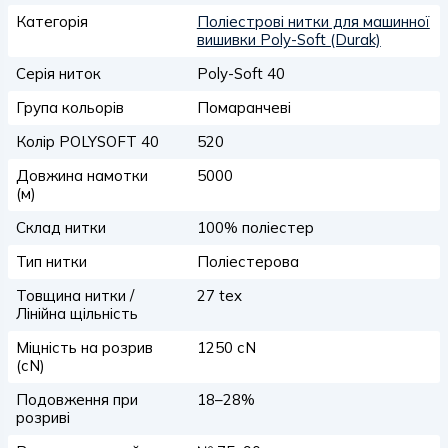
Категорія
Поліестрові нитки для машинної
вишивки Poly-Soft (Durak)
Серія ниток
Poly-Soft 40
Група кольорів
Помаранчеві
Колір POLYSOFT 40
520
Довжина намотки
5000
(м)
Склад нитки
100% поліестер
Тип нитки
Поліестерова
Товщина нитки /
27 tex
Лінійна щільність
Міцність на розрив
1250 сN
(сN)
Подовження при
18–28%
розриві