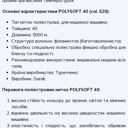
прання при високих температурах.
Основні характеристики POLYSOFT 40 (col. 520):
Тип нитки: поліестрова, для машинної вишивки;
Товщина: 40;
Довжина: 5000 м;
Структура волокон: філаментна (багатоволокниста);
Обробка: спеціальна поліестрова фінішна обробка для
блиску та гладкості;
Рекомендоване використання: вишивальні машини всіх
типів;
Країна виробництва: Туреччина;
Виробник: Durak.
Переваги поліестрових ниток POLYSOFT 40:
висока стійкість кольору до прання, світла та хімічних
засобів;
відмінна швальність на високих швидкостях машинної
вишивки;
еластичність і гладкість, що запобігають обривам