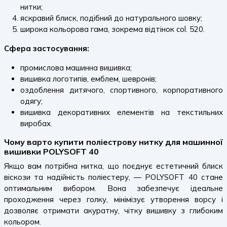
нитки;
яскравий блиск, подібний до натурального шовку;
широка кольорова гама, зокрема відтінок col. 520.
Сфера застосування:
промислова машинна вишивка;
вишивка логотипів, емблем, шевронів;
оздоблення дитячого, спортивного, корпоративного
одягу;
вишивка декоративних елементів на текстильних
виробах.
Чому варто купити поліестрову нитку для машинної
вишивки POLYSOFT 40
Якщо вам потрібна нитка, що поєднує естетичний блиск
віскози та надійність поліестеру, — POLYSOFT 40 стане
оптимальним вибором. Вона забезпечує ідеальне
проходження через голку, мінімізує утворення ворсу і
дозволяє отримати акуратну, чітку вишивку з глибоким
кольором.