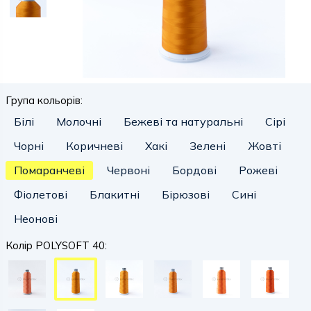
Група кольорів:
Білі
Молочні
Бежеві та натуральні
Сірі
Чорні
Коричневі
Хакі
Зелені
Жовті
Помаранчеві
Червоні
Бордові
Рожеві
Фіолетові
Блакитні
Бірюзові
Сині
Неонові
Колір POLYSOFT 40: