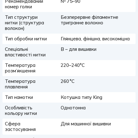
Рекомендований
№ 75–90
номер голки
Тип структури
Безперервне філаментне
нитки (структура
тригранне волокно
волокон)
Тип обробки нитки
Глянцева, фінішна, високоміцна
Спеціальні
B – для вишивки
властивості нитки
Температура
220–240°C
розм’якшення
Температура
260 °C
плавлення
Тип намотки
Котушка типу King
Особливість
Однотонна
кольору нитки
Сфера
Для машинної вишивки
застосування