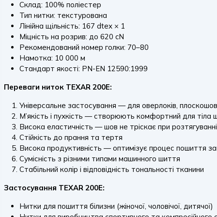
Склад: 100% поліестер
Тип нитки: текстурована
Лінійна щільність: 167 dtex × 1
Міцність на розрив: до 620 cN
Рекомендований номер голки: 70–80
Намотка: 10 000 м
Стандарт якості: PN-EN 12590:1999
Переваги ниток TEXAR 200E:
Універсальне застосування — для оверлоків, плоскошо
М’якість і пухкість — створюють комфортний для тіла 
Висока еластичність — шов не тріскає при розтягуванн
Стійкість до прання та тертя
Висока продуктивність — оптимізує процес пошиття за
Сумісність з різними типами машинного шиття
Стабільний колір і відповідність тональності тканини
Застосування TEXAR 200E:
Нитки для пошиття білизни (жіночої, чоловічої, дитячої)
Нитки для виробництва спортивного та компресійного 