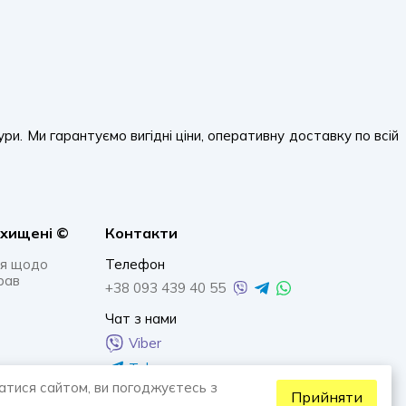
. Ми гарантуємо вигідні ціни, оперативну доставку по всій
ахищенi ©
Контакти
я щодо
Телефон
рав
+38 093 439 40 55
Чат з нами
Viber
Telegram
атися сайтом, ви погоджуєтесь з
Whatsapp
Прийняти