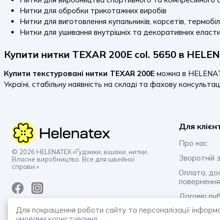
Нитки для обробки трикотажних виробів
Нитки для виготовлення купальників, корсетів, термобі
Нитки для ушивання внутрішніх та декоративних еласти
Купити нитки TEXAR 200E col. 5650 в HELE
Купити текстуровані нитки TEXAR 200E
можна в HELENATEX
Україні, стабільну наявність на складі та фахову консульта
Для клієн
Про нас
© 2026 HELENATEX «Ґудзики, вішаки, нитки.
Зворотній з
Власне виробництво. Все для швейної
справи.»
Оплата, до
повернення
Договір пу
Для покращення роботи сайту та персоналізації інформ
Політика к
умовами користування