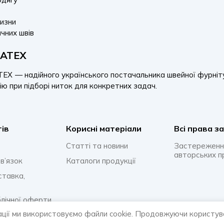
лизни
чних швів
NATEX
 — надійного українського постачальника швейної фурнітури
цію при підборі ниток для конкретних задач.
тів
Корисні матеріали
Всi права з
Статті та новини
Застереженн
авторських п
в’язок
Каталоги продукції
ставка,
блічної оферти
ації ми використовуємо файли cookie. Продовжуючи користув
онфіденційності