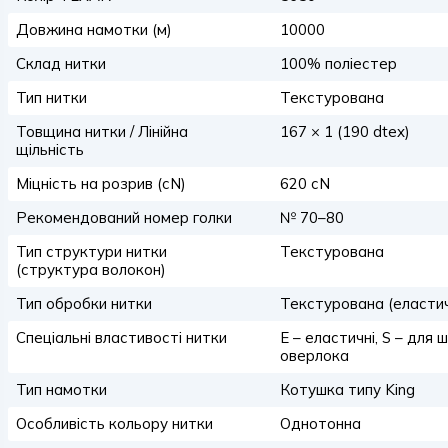
Довжина намотки (м)
10000
Склад нитки
100% поліестер
Тип нитки
Текстурована
Товщина нитки / Лінійна
167 × 1 (190 dtex)
щільність
Міцність на розрив (сN)
620 сN
Рекомендований номер голки
№ 70–80
Тип структури нитки
Текстурована
(структура волокон)
Тип обробки нитки
Текстурована (еласти
Спеціальні властивості нитки
E – еластичні, S – для 
оверлока
Тип намотки
Котушка типу King
Особливість кольору нитки
Однотонна