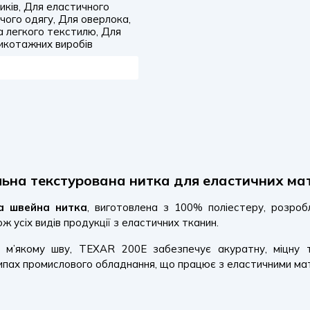
иків, Для еластичного
ого одягу, Для оверлока,
а легкого текстилю, Для
икотажних виробів
альна текстурована нитка для еластичних мат
на швейна нитка
, виготовлена з 100% поліестеру, розроб
ж усіх видів продукції з еластичних тканин.
та м’якому шву, TEXAR 200E забезпечує акуратну, міцну 
ипах промислового обладнання, що працює з еластичними ма