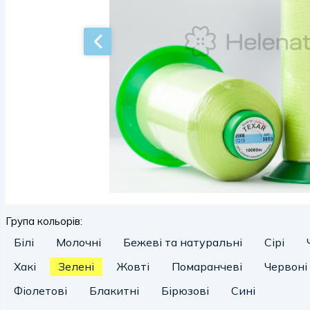
Група кольорів:
Білі
Молочні
Бежеві та натуральні
Сірі
Хакі
Зелені
Жовті
Помаранчеві
Червоні
Фіолетові
Блакитні
Бірюзові
Сині