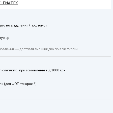
HELENATEX
та на відділення / поштомат
кур’єр
мовлення — доставляємо швидко по всій Україні
ісляплата) при замовленні від 1000 грн
к (для ФОП та юросіб)