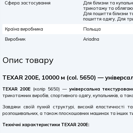
Сфера застосування
Для білизни та купальн
трикотажу та облягаюч
Для пошиття білизни т
пошиття одягу, Для тр
Країна виробника
Польща
Виробник
Ariadna
Опис товару
TEXAR 200E, 10000 м (col. 5650) — універс
TEXAR 200E
(колір 5650) —
універсальна текстурова
трикотажних виробів, спортивного одягу, купальників, а тако
Завдяки своїй пухкій структурі, високій еластичності 
розпошивальних, а також плоскошовних машинах та інших т
Технічні характеристики TEXAR 200E: