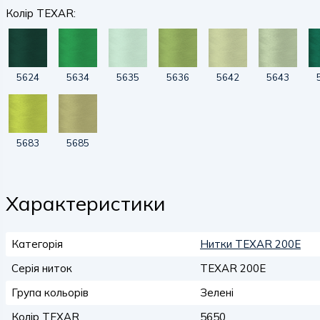
Колір TEXAR:
5624
5634
5635
5636
5642
5643
5683
5685
Характеристики
Категорія
Нитки TEXAR 200E
Серія ниток
TEXAR 200E
Група кольорів
Зелені
Колір TEXAR
5650