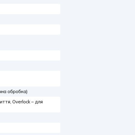
чна обробка)
шиття, Overlock – для