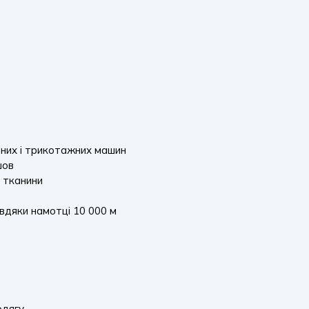
вних і трикотажних машин
шов
і тканини
вдяки намотці 10 000 м
одягу