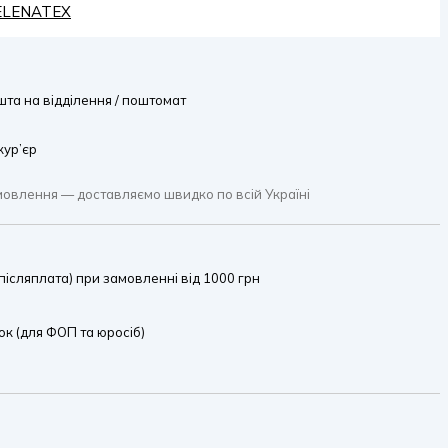
HELENATEX
та на відділення / поштомат
кур’єр
мовлення — доставляємо швидко по всій Україні
ісляплата) при замовленні від 1000 грн
к (для ФОП та юросіб)