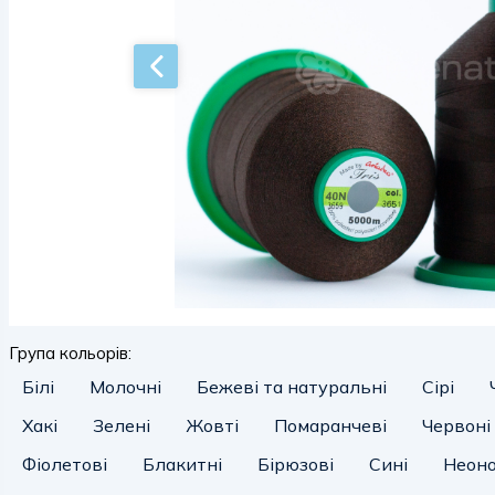
Група кольорів:
Білі
Молочні
Бежеві та натуральні
Сірі
Хакі
Зелені
Жовті
Помаранчеві
Червоні
Фіолетові
Блакитні
Бірюзові
Сині
Неоно