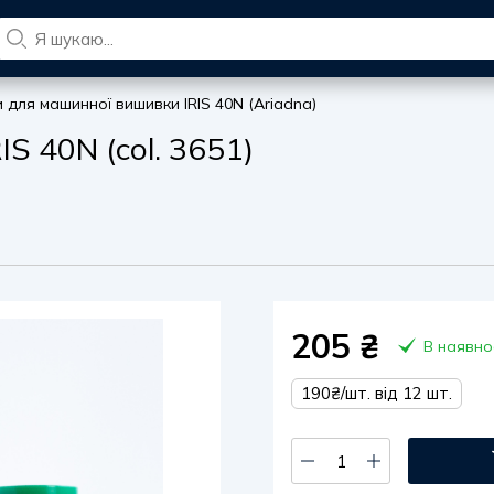
и для машинної вишивки IRIS 40N (Ariadna)
S 40N (col. 3651)
205
₴
В наявно
190₴/шт. від 12 шт.