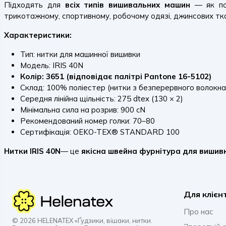
Підходять для
всіх типів вишивальних машин
— як поб
трикотажному, спортивному, робочому одязі, джинсових тка
Характеристики:
Тип: нитки для машинної вишивки
Модель: IRIS 40N
Колір: 3651 (відповідає палітрі Pantone 16-5102)
Склад: 100% поліестер (нитки з безперервного волокна
Середня лінійна щільність: 275 dtex (130 × 2)
Мінімальна сила на розрив: 900 cN
Рекомендований номер голки: 70–80
Сертифікація: OEKO-TEX® STANDARD 100
Нитки IRIS 40N
— це
якісна швейна фурнітура для вишив
Для клієн
Про нас
© 2026 HELENATEX «Ґудзики, вішаки, нитки.