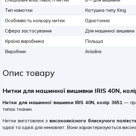
Тип намотки
Котушка типу King
Особливість кольору нитки
Однотонна
Сфера застосування
Для машинної вишивки
Країна виробника
Польща
Виробник
Ariadna
Опис товару
Нитки для машинної вишивки IRIS 40N, колі
Нитки для машинної вишивки IRIS 40N, колір 3651
— про
типах тканин.
Нитки виготовлені з
високоякісного блискучого поліест
одязі та одязі для немовлят. Вони характеризуються високою 