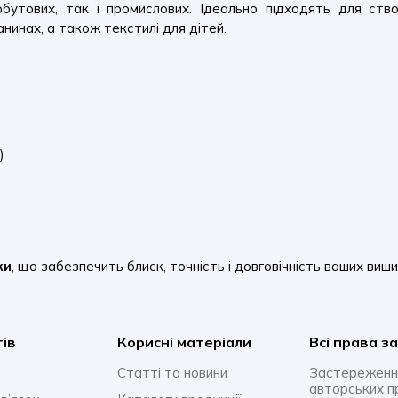
утових, так і промислових. Ідеально підходять для створ
нинах, а також текстилі для дітей.
)
ки
, що забезпечить блиск, точність і довговічність ваших виши
тів
Корисні матеріали
Всi права з
Статті та новини
Застереженн
авторських п