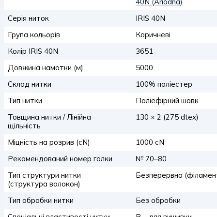
40N (Ariadna)
Серія ниток
IRIS 40N
Група кольорів
Коричневі
Колір IRIS 40N
3651
Довжина намотки (м)
5000
Склад нитки
100% поліестер
Тип нитки
Поліефірний шовк
Товщина нитки / Лінійна
130 × 2 (275 dtex)
щільність
Міцність на розрив (сN)
1000 сN
Рекомендований номер голки
№ 70–80
Тип структури нитки
Безперервна (філамен
(структура волокон)
Тип обробки нитки
Без обробки
Спеціальні властивості нитки
B – для вишивки