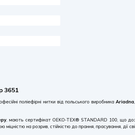
р 3651
фесійні поліефірні нитки від польського виробника
Ariadna
еру
, мають сертифікат OEKO-TEX® STANDARD 100, що дозво
міцністю на розрив, стійкістю до прання, прасування, дії сві