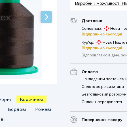
Виробничі можливості 
Доставка
Самовивіз:
Нова Пош
Відправимо сьогодні
Кур'єр:
Нова Пошта 
Відправимо сьогодні
Відправляємо в день за
Оплата
Накладеним платежем (п
Оплата за реквізитами
Безготівковий розрахуно
Чорні
Коричневі
Онлайн-передоплата
Бордові
Рожеві
ві
Повернення товару