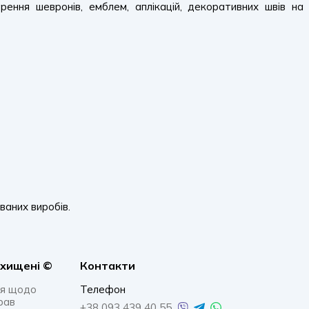
ення шевронів, емблем, аплікацій, декоративних швів на
ваних виробів.
ахищенi ©
Контакти
я щодо
Телефон
рав
+38 093 439 40 55