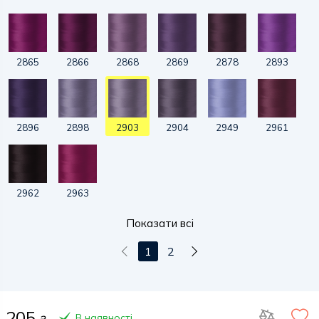
2865
2866
2868
2869
2878
2893
2896
2898
2903
2904
2949
2961
2962
2963
Показати всі
1
2
205
В наявності