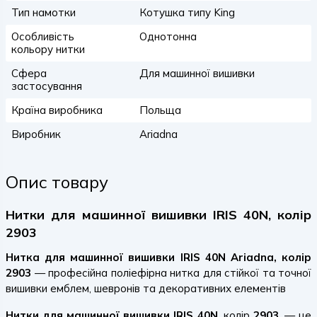
Тип намотки
Котушка типу King
Особливість
Однотонна
кольору нитки
Сфера
Для машинної вишивки
застосування
Країна виробника
Польща
Виробник
Ariadna
Опис товару
Нитки для машинної вишивки IRIS 40N, колір
2903
Нитка для машинної вишивки IRIS 40N Ariadna, колір
2903
— професійна поліефірна нитка для стійкої та точної
вишивки емблем, шевронів та декоративних елементів
Нитки для машинної вишивки IRIS 40N
, колір
2903
, — це