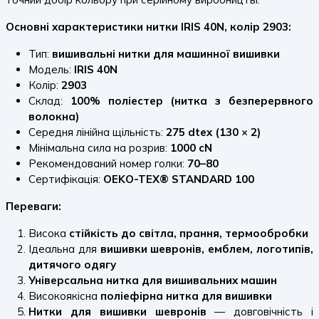
Основні характеристики нитки IRIS 40N, колір 2903:
Тип:
вишивальні нитки для машинної вишивки
Модель:
IRIS 40N
Колір:
2903
Склад:
100% поліестер (нитка з безперервного
волокна)
Середня лінійна щільність:
275 dtex (130 × 2)
Мінімальна сила на розрив:
1000 cN
Рекомендований номер голки:
70–80
Сертифікація:
OEKO-TEX® STANDARD 100
Переваги:
Висока
стійкість до світла, прання, термообробки
Ідеальна для
вишивки шевронів, емблем, логотипів,
дитячого одягу
Універсальна нитка для вишивальних машин
Високоякісна
поліефірна нитка для вишивки
Нитки для вишивки шевронів
— довговічність і