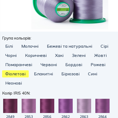
Група кольорів:
Білі
Молочні
Бежеві та натуральні
Сірі
Чорні
Коричневі
Хакі
Зелені
Жовті
Помаранчеві
Червоні
Бордові
Рожеві
Фіолетові
Блакитні
Бірюзові
Сині
Неонові
Колір IRIS 40N:
2849
2853
2856
2862
2863
2864