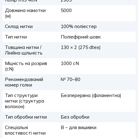
Довжина намотки
5000
(м)
Склад нитки
100% поліестер
Тип нитки
Поліефірний шовк
Товщина нитки /
130 × 2 (275 dtex)
Лінійна щільність
Міцність на розрив
1000 сN
(сN)
Рекомендований
№ 70–80
номер голки
Тип структури
Безперервна (філаментна)
нитки (структура
волокон)
Тип обробки нитки
Без обробки
Спеціальні
B – для вишивки
властивості нитки