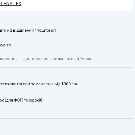
HELENATEX
та на відділення / поштомат
кур’єр
мовлення — доставляємо швидко по всій Україні
ісляплата) при замовленні від 1000 грн
к (для ФОП та юросіб)