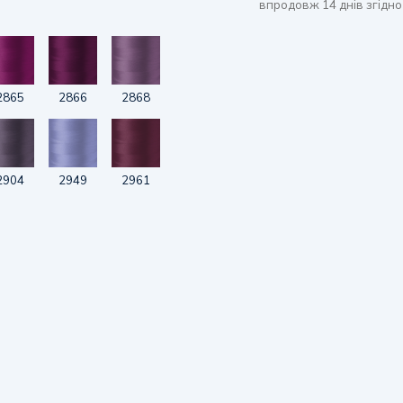
впродовж 14 днів згідно
2865
2866
2868
2904
2949
2961