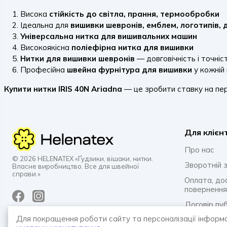
Висока
стійкість до світла, прання, термообробки
Ідеальна для
вишивки шевронів, емблем, логотипів, 
Універсальна нитка для вишивальних машин
Високоякісна
поліефірна нитка для вишивки
Нитки для вишивки шевронів
— довговічність і точніс
Професійна
швейна фурнітура для вишивки
у кожній
Купити нитки IRIS 40N Ariadna
— це зробити ставку на пер
Для клієн
Про нас
© 2026 HELENATEX «Ґудзики, вішаки, нитки.
Зворотній з
Власне виробництво. Все для швейної
справи.»
Оплата, до
повернення
Договір пу
Для покращення роботи сайту та персоналізації інформ
Політика к