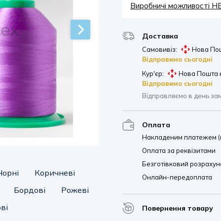
Виробничі можливості 
Доставка
Самовивіз:
Нова Пош
Відправимо сьогодні
Кур'єр:
Нова Пошта 
Відправимо сьогодні
Відправляємо в день за
Оплата
Накладеним платежем (п
Оплата за реквізитами
Безготівковий розрахуно
Чорні
Коричневі
Онлайн-передоплата
Бордові
Рожеві
ві
Повернення товару