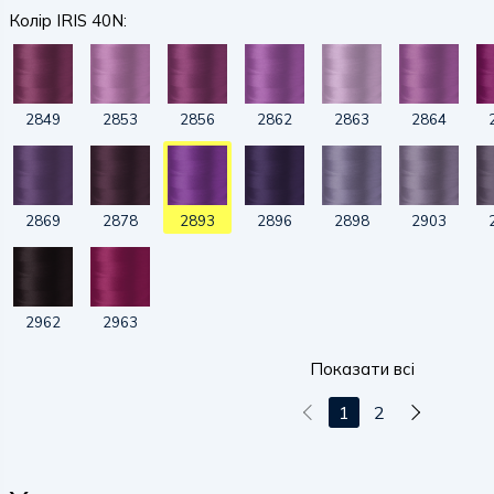
Колір IRIS 40N:
2849
2853
2856
2862
2863
2864
2869
2878
2893
2896
2898
2903
2962
2963
Показати всі
1
2