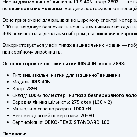
Нитки для машинної вишивки IRIS 40N
, колір
2893
, — це 
на
вишивальних машинах
. Завдяки застосуванню інноваційн
Вона призначена для вишивки на широкому спектрі матеріа
100
підтверджує безпечність навіть для вишивки на одязі 
40N залишається ідеальним вибором для
вишивки шевроні
Використовується у всіх типах
вишивальних машин
— побу
при серійному виробництві.
Основні характеристики нитки IRIS 40N, колір 2893:
Тип:
вишивальні нитки для машинної вишивки
Модель:
IRIS 40N
Колір:
2893
Склад:
100% поліестер (нитка з безперервного воло
Середня лінійна щільність:
275 dtex (130 × 2)
Мінімальна сила на розрив:
1000 cN
Рекомендований номер голки:
70–80
Сертифікація:
OEKO-TEX® STANDARD 100
Переваги: