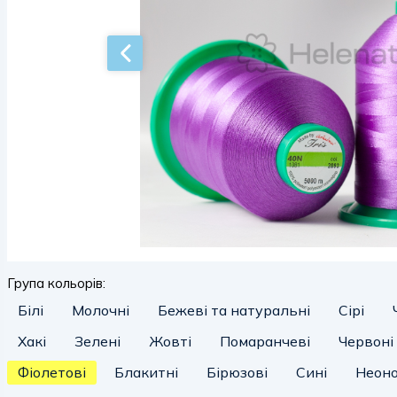
Група кольорів:
Білі
Молочні
Бежеві та натуральні
Сірі
Хакі
Зелені
Жовті
Помаранчеві
Червоні
Фіолетові
Блакитні
Бірюзові
Сині
Неоно