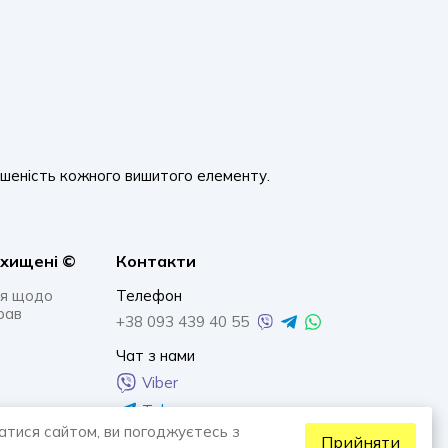
ршеність кожного вишитого елементу.
ахищенi ©
Контакти
я щодо
Телефон
рав
+38 093 439 40 55
Чат з нами
Viber
Telegram
атися сайтом, ви погоджуєтесь з
Whatsapp
Прийняти