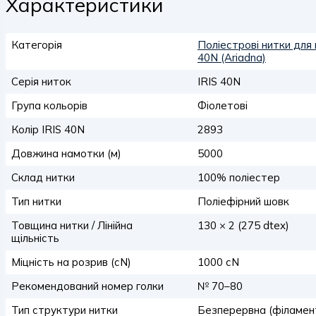
Характеристики
Категорія
Поліестрові нитки для 
40N (Ariadna)
Серія ниток
IRIS 40N
Група кольорів
Фіолетові
Колір IRIS 40N
2893
Довжина намотки (м)
5000
Склад нитки
100% поліестер
Тип нитки
Поліефірний шовк
Товщина нитки / Лінійна
130 × 2 (275 dtex)
щільність
Міцність на розрив (сN)
1000 сN
Рекомендований номер голки
№ 70–80
Тип структури нитки
Безперервна (філамен