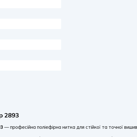
р 2893
93
— професійна поліефірна нитка для стійкої та точної виши