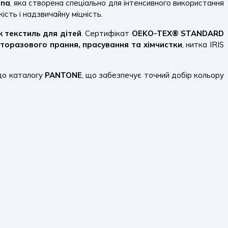
dna
, яка створена спеціально для інтенсивного використання
ість і надзвичайну міцність.
ж текстиль для дітей
. Сертифікат
OEKO-TEX® STANDARD
гаторазового прання, прасування та хімчистки
, нитка IRIS
 до каталогу
PANTONE
, що забезпечує точний добір кольору