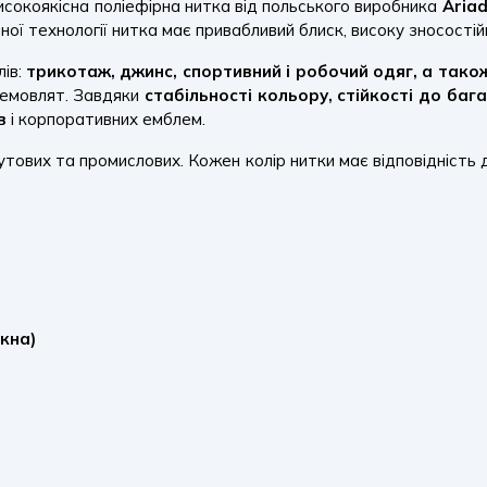
високоякісна поліефірна нитка від польського виробника
Aria
ої технології нитка має привабливий блиск, високу зносостійк
лів:
трикотаж, джинс, спортивний і робочий одяг, а тако
немовлят. Завдяки
стабільності кольору, стійкості до ба
в
і корпоративних емблем.
тових та промислових. Кожен колір нитки має відповідність
кна)