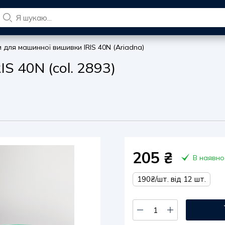
и для машинної вишивки IRIS 40N (Ariadna)
S 40N (col. 2893)
205
₴
В наявно
190₴/шт. від 12 шт.