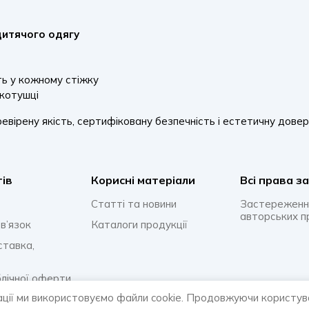
дитячого одягу
ть у кожному стіжку
 котушці
евірену якість, сертифіковану безпечність і естетичну дове
тів
Корисні матеріали
Всi права з
Статті та новини
Застереженн
авторських п
в’язок
Каталоги продукції
ставка,
блічної оферти
ації ми використовуємо файли cookie. Продовжуючи користув
онфіденційності