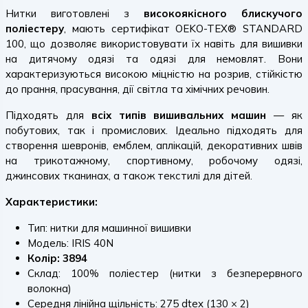
Нитки виготовлені з
високоякісного блискучого
поліестеру
, мають сертифікат OEKO-TEX® STANDARD
100, що дозволяє використовувати їх навіть для вишивки
на дитячому одязі та одязі для немовлят. Вони
характеризуються високою міцністю на розрив, стійкістю
до прання, прасування, дії світла та хімічних речовин.
Підходять для
всіх типів вишивальних машин
— як
побутових, так і промислових. Ідеально підходять для
створення шевронів, емблем, аплікацій, декоративних швів
на трикотажному, спортивному, робочому одязі,
джинсових тканинах, а також текстилі для дітей.
Характеристики:
Тип: нитки для машинної вишивки
Модель: IRIS 40N
Колір: 3894
Склад: 100% поліестер (нитки з безперервного
волокна)
Середня лінійна щільність: 275 dtex (130 × 2)