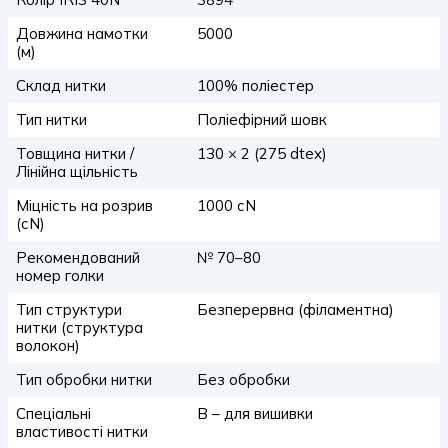
Довжина намотки
5000
(м)
Склад нитки
100% поліестер
Тип нитки
Поліефірний шовк
Товщина нитки /
130 × 2 (275 dtex)
Лінійна щільність
Міцність на розрив
1000 сN
(сN)
Рекомендований
№ 70–80
номер голки
Тип структури
Безперервна (філаментна)
нитки (структура
волокон)
Тип обробки нитки
Без обробки
Спеціальні
B – для вишивки
властивості нитки