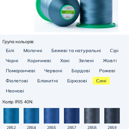
Група кольорів:
Білі
Молочні
Бежеві та натуральні
Сірі
Чорні
Коричневі
Хакі
Зелені
Жовті
Помаранчеві
Червоні
Бордові
Рожеві
Фіолетові
Блакитні
Бірюзові
Сині
Неонові
Колір IRIS 40N:
2852
2854
2855
2857
2858
2859