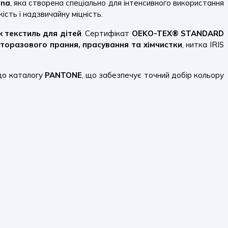
dna
, яка створена спеціально для інтенсивного використання
ість і надзвичайну міцність.
ж текстиль для дітей
. Сертифікат
OEKO-TEX® STANDARD
гаторазового прання, прасування та хімчистки
, нитка IRIS
 до каталогу
PANTONE
, що забезпечує точний добір кольору