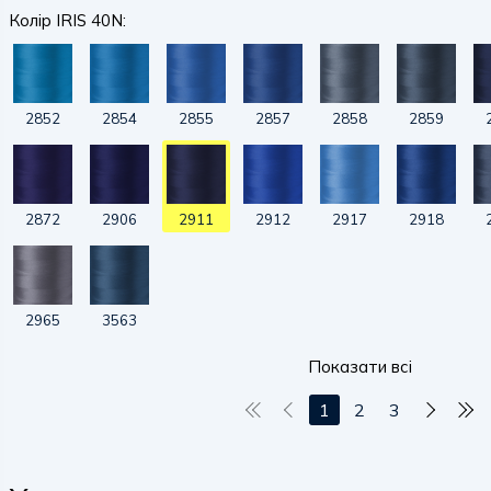
Колір IRIS 40N:
2852
2854
2855
2857
2858
2859
2872
2906
2911
2912
2917
2918
2965
3563
Показати всі
1
2
3