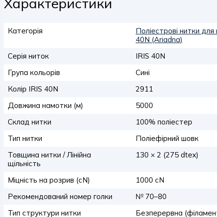
Характеристики
Категорія
Поліестрові нитки для 
40N (Ariadna)
Серія ниток
IRIS 40N
Група кольорів
Сині
Колір IRIS 40N
2911
Довжина намотки (м)
5000
Склад нитки
100% поліестер
Тип нитки
Поліефірний шовк
Товщина нитки / Лінійна
130 × 2 (275 dtex)
щільність
Міцність на розрив (сN)
1000 сN
Рекомендований номер голки
№ 70–80
Тип структури нитки
Безперервна (філамен