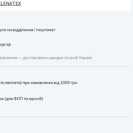
HELENATEX
та на відділення / поштомат
кур’єр
мовлення — доставляємо швидко по всій Україні
ісляплата) при замовленні від 1000 грн
к (для ФОП та юросіб)