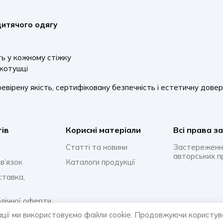
дитячого одягу
ть у кожному стіжку
 котушці
евірену якість, сертифіковану безпечність і естетичну дове
тів
Корисні матеріали
Всi права з
Статті та новини
Застереженн
авторських п
в’язок
Каталоги продукції
ставка,
блічної оферти
ації ми використовуємо файли cookie. Продовжуючи користув
онфіденційності