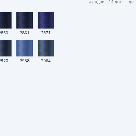
впродовж 14 днів згідно
2860
2861
2871
2920
2958
2964