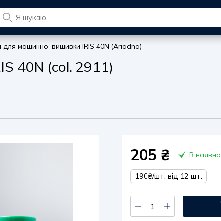
и для машинної вишивки IRIS 40N (Ariadna)
S 40N (col. 2911)
205
₴
В наявно
190₴/шт. від 12 шт.