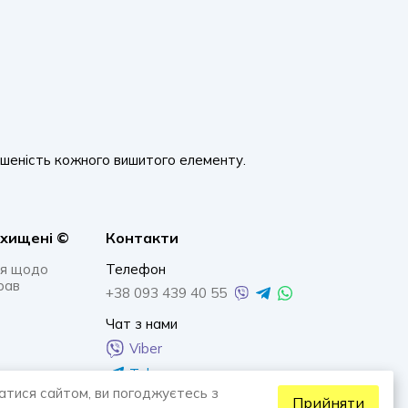
ршеність кожного вишитого елементу.
ахищенi ©
Контакти
я щодо
Телефон
рав
+38 093 439 40 55
Чат з нами
Viber
Telegram
атися сайтом, ви погоджуєтесь з
Whatsapp
Прийняти