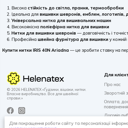
Висока
стійкість до світла, прання, термообробки
Ідеальна для
вишивки шевронів, емблем, логотипів, 
Універсальна нитка для вишивальних машин
Високоякісна
поліефірна нитка для вишивки
Нитки для вишивки шевронів
— довговічність і точніс
Професійна
швейна фурнітура для вишивки
у кожній
Купити нитки IRIS 40N Ariadna
— це зробити ставку на пер
Для клієн
Про нас
© 2026 HELENATEX «Ґудзики, вішаки, нитки.
Зворотній з
Власне виробництво. Все для швейної
справи.»
Оплата, до
повернення
Договір пу
Для покращення роботи сайту та персоналізації інформ
Політика к