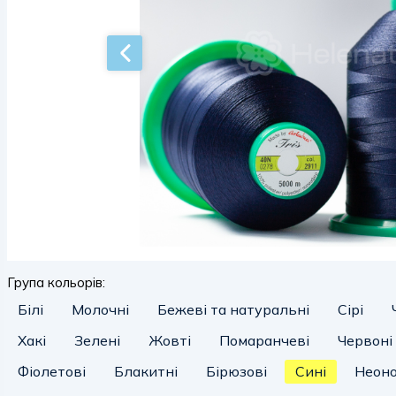
Група кольорів:
Білі
Молочні
Бежеві та натуральні
Сірі
Хакі
Зелені
Жовті
Помаранчеві
Червоні
Фіолетові
Блакитні
Бірюзові
Сині
Неоно