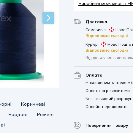
Виробничі можливості 
Доставка
Самовивіз:
Нова Пош
Відправимо сьогодні
Кур'єр:
Нова Пошта 
Відправимо сьогодні
Відправляємо в день за
Оплата
Накладеним платежем (п
Оплата за реквізитами
Безготівковий розрахуно
Чорні
Коричневі
Онлайн-передоплата
Бордові
Рожеві
ві
Повернення товару