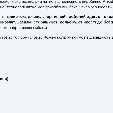
високоякісна поліефірна нитка від польського виробника
Aria
ої технології нитка має привабливий блиск, високу зносостійк
лів:
трикотаж, джинс, спортивний і робочий одяг, а тако
немовлят. Завдяки
стабільності кольору, стійкості до ба
в
і корпоративних емблем.
тових та промислових. Кожен колір нитки має відповідність
кна)