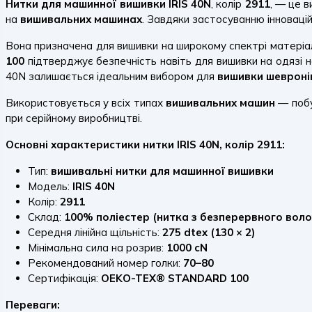
Нитки для машинної вишивки IRIS 40N
, колір
2911
, — це 
на
вишивальних машинах
. Завдяки застосуванню інноваційн
Вона призначена для вишивки на широкому спектрі матеріа
100
підтверджує безпечність навіть для вишивки на одязі 
40N залишається ідеальним вибором для
вишивки шевроні
Використовується у всіх типах
вишивальних машин
— побу
при серійному виробництві.
Основні характеристики нитки IRIS 40N, колір 2911:
Тип:
вишивальні нитки для машинної вишивки
Модель:
IRIS 40N
Колір:
2911
Склад:
100% поліестер (нитка з безперервного воло
Середня лінійна щільність:
275 dtex (130 × 2)
Мінімальна сила на розрив:
1000 cN
Рекомендований номер голки:
70–80
Сертифікація:
OEKO-TEX® STANDARD 100
Переваги: