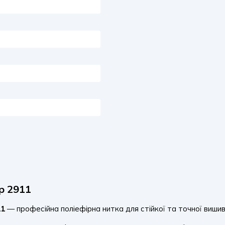
р 2911
11
— професійна поліефірна нитка для стійкої та точної виши