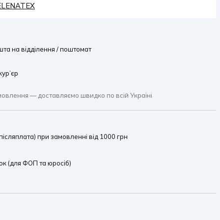
HELENATEX
та на відділення / поштомат
кур’єр
мовлення — доставляємо швидко по всій Україні
ісляплата) при замовленні від 1000 грн
к (для ФОП та юросіб)