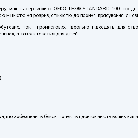
еру
, мають сертифікат OEKO-TEX® STANDARD 100, що дозво
міцністю на розрив, стійкістю до прання, прасування, дії сві
утових, так і промислових. Ідеально підходять для створ
нинах, а також текстилі для дітей.
)
ки
, що забезпечить блиск, точність і довговічність ваших виши