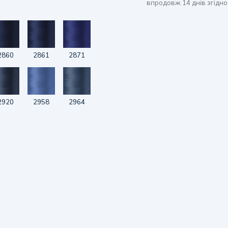
впродовж 14 днів згідно
2860
2861
2871
2920
2958
2964