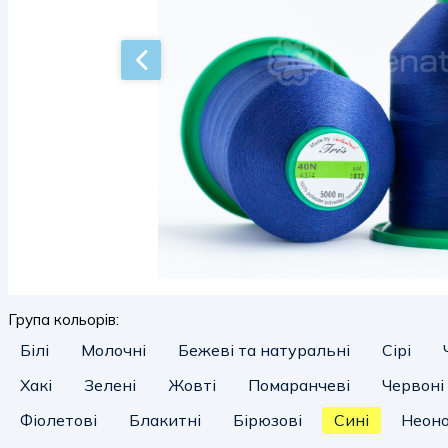
Група кольорів:
Білі
Молочні
Бежеві та натуральні
Сірі
Хакі
Зелені
Жовті
Помаранчеві
Червоні
Фіолетові
Блакитні
Бірюзові
Сині
Неоно