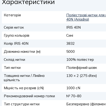
Характеристики
Категорія
Поліестрові нитки для 
40N (Ariadna)
Серія ниток
IRIS 40N
Група кольорів
Сині
Колір IRIS 40N
3832
Довжина намотки (м)
5000
Склад нитки
100% поліестер
Тип нитки
Поліефірний шовк
Товщина нитки / Лінійна
130 × 2 (275 dtex)
щільність
Міцність на розрив (сN)
1000 сN
Рекомендований номер голки
№ 70–80
Тип структури нитки
Безперервна (філамен