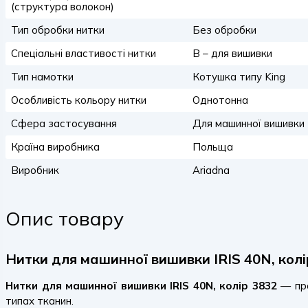
(структура волокон)
Тип обробки нитки
Без обробки
Спеціальні властивості нитки
B – для вишивки
Тип намотки
Котушка типу King
Особливість кольору нитки
Однотонна
Сфера застосування
Для машинної вишивки
Країна виробника
Польща
Виробник
Ariadna
Опис товару
Нитки для машинної вишивки IRIS 40N, колі
Нитки для машинної вишивки IRIS 40N, колір 3832
— про
типах тканин.