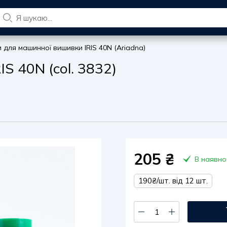
и для машинної вишивки IRIS 40N (Ariadna)
S 40N (col. 3832)
205
₴
В наявно
190₴/шт. від 12 шт.