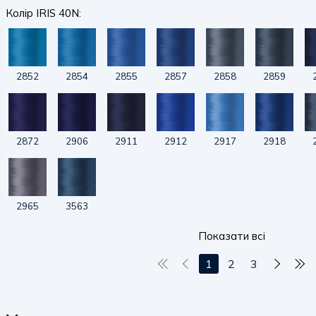
Колір IRIS 40N:
2852
2854
2855
2857
2858
2859
2872
2906
2911
2912
2917
2918
2965
3563
Показати всі
1
2
3