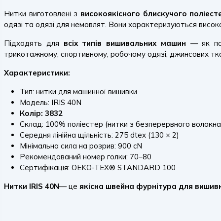
Нитки виготовлені з
високоякісного блискучого поліест
одязі та одязі для немовлят. Вони характеризуються високою 
Підходять для
всіх типів вишивальних машин
— як поб
трикотажному, спортивному, робочому одязі, джинсових тка
Характеристики:
Тип: нитки для машинної вишивки
Модель: IRIS 40N
Колір: 3832
Склад: 100% поліестер (нитки з безперервного волокна
Середня лінійна щільність: 275 dtex (130 × 2)
Мінімальна сила на розрив: 900 cN
Рекомендований номер голки: 70–80
Сертифікація: OEKO-TEX® STANDARD 100
Нитки IRIS 40N
— це
якісна швейна фурнітура для вишив