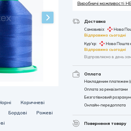
Виробничі можливості 
Доставка
Самовивіз:
Нова Пош
Відправимо сьогодні
Кур'єр:
Нова Пошта 
Відправимо сьогодні
Відправляємо в день за
Оплата
Накладеним платежем (п
Оплата за реквізитами
Безготівковий розрахуно
Чорні
Коричневі
Онлайн-передоплата
Бордові
Рожеві
ві
Повернення товару