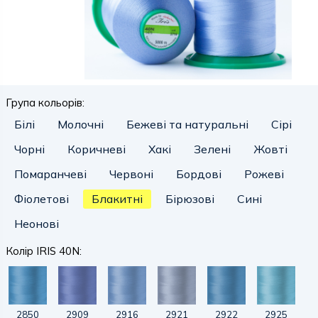
Група кольорів:
Білі
Молочні
Бежеві та натуральні
Сірі
Чорні
Коричневі
Хакі
Зелені
Жовті
Помаранчеві
Червоні
Бордові
Рожеві
Фіолетові
Блакитні
Бірюзові
Сині
Неонові
Колір IRIS 40N:
2850
2909
2916
2921
2922
2925