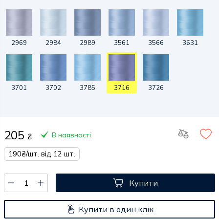
2969
2984
2989
3561
3566
3631
3701
3702
3785
3716
3726
205
В наявності
₴
190₴/шт. від 12 шт.
Купити
Купити в один клік