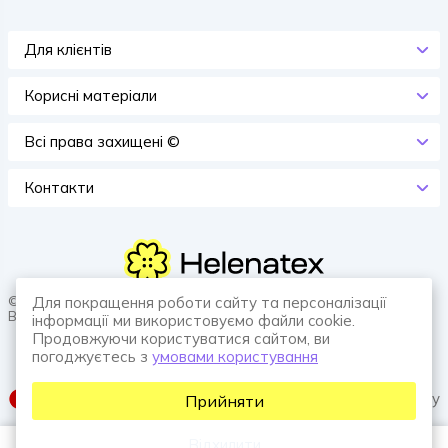
Для клієнтів
Корисні матеріали
Всi права захищенi ©
Контакти
© 2026 HELENATEX «Ґудзики, вішаки, нитки. Власне виробництво.
Для покращення роботи сайту та персоналізації
Все для швейної справи.»
інформації ми використовуємо файли cookie.
Продовжуючи користуватися сайтом, ви
погоджуєтесь з
умовами користування
SUFIX web agency
Прийняти
Відхилити