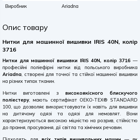
Виробник
Ariadna
Опис товару
Нитки для машинної вишивки IRIS 40N, колір
3716
Нитки для машинної вишивки IRIS 40N, колір 3716
—
професійні поліефірні нитки від польського виробника
Ariadna
, створені для точної та стійкої машинної вишивки
на різних типах тканин.
Нитки виготовлені з
високоякісного блискучого
поліестеру
, мають сертифікат OEKO-TEX® STANDARD
100, що дозволяє використовувати їх навіть для вишивки
на дитячому одязі та одязі для немовлят. Вони
характеризуються високою міцністю на розрив, стійкістю
до прання, прасування, дії світла та хімічних речовин.
Підходять для
всіх типів вишивальних машин
— як