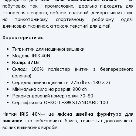
побутових, так і промислових. Ідеально підходять для
створення шевронів, емблем, аплікацій, декоративних швів
на трикотажному, спортивному, робочому одязі,
джинсових тканинах, а також текстилі для дітей.
Характеристики:
Тип: нитки для машинної вишивки
Модель: IRIS 40N
Колір: 3716
Склад: 100% поліестер (нитки з безперервного
волокна)
Середня лінійна щільність: 275 dtex (130 × 2)
Мінімальна сила на розрив: 900 cN
Рекомендований номер голки: 70–80
Сертифікація: OEKO-TEX® STANDARD 100
Нитки IRIS 40N
— це
якісна швейна фурнітура для
вишивки
, що забезпечить блиск, точність і довговічність
ваших вишиваних виробів.