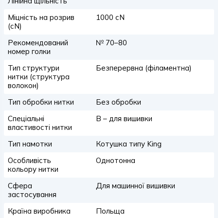
Лінійна щільність
Міцність на розрив
1000 сN
(сN)
Рекомендований
№ 70–80
номер голки
Тип структури
Безперервна (філаментна)
нитки (структура
волокон)
Тип обробки нитки
Без обробки
Спеціальні
B – для вишивки
властивості нитки
Тип намотки
Котушка типу King
Особливість
Однотонна
кольору нитки
Сфера
Для машинної вишивки
застосування
Країна виробника
Польща