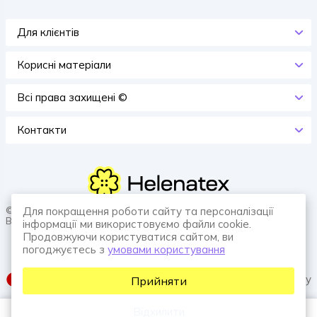
Для клієнтів
Корисні матеріали
Всi права захищенi ©
Контакти
© 2026 HELENATEX «Ґудзики, вішаки, нитки. Власне виробництво.
Для покращення роботи сайту та персоналізації
Все для швейної справи.»
інформації ми використовуємо файли cookie.
Продовжуючи користуватися сайтом, ви
погоджуєтесь з
умовами користування
SUFIX web agency
Прийняти
Відхилити