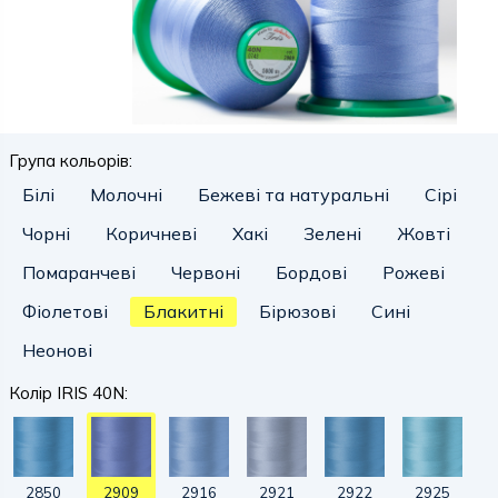
Група кольорів:
Білі
Молочні
Бежеві та натуральні
Сірі
Чорні
Коричневі
Хакі
Зелені
Жовті
Помаранчеві
Червоні
Бордові
Рожеві
Фіолетові
Блакитні
Бірюзові
Сині
Неонові
Колір IRIS 40N:
2850
2909
2916
2921
2922
2925