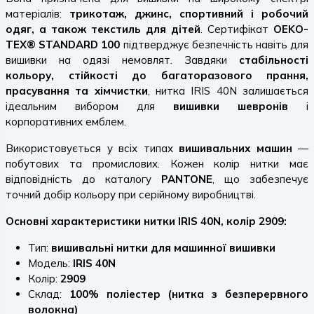
матеріалів:
трикотаж, джинс, спортивний і робочий
одяг, а також текстиль для дітей
. Сертифікат
OEKO-
TEX® STANDARD 100
підтверджує безпечність навіть для
вишивки на одязі немовлят. Завдяки
стабільності
кольору, стійкості до багаторазового прання,
прасування та хімчистки
, нитка IRIS 40N залишається
ідеальним вибором для
вишивки шевронів
і
корпоративних емблем.
Використовується у всіх типах
вишивальних машин
—
побутових та промислових. Кожен колір нитки має
відповідність до каталогу
PANTONE
, що забезпечує
точний добір кольору при серійному виробництві.
Основні характеристики нитки IRIS 40N, колір 2909:
Тип:
вишивальні нитки для машинної вишивки
Модель:
IRIS 40N
Колір:
2909
Склад:
100% поліестер (нитка з безперервного
волокна)