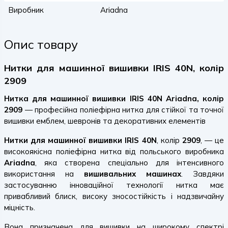
Виробник
Ariadna
Опис товару
Нитки для машинної вишивки IRIS 40N, колір
2909
Нитка для машинної вишивки IRIS 40N Ariadna, колір
2909
— професійна поліефірна нитка для стійкої та точної
вишивки емблем, шевронів та декоративних елементів
Нитки для машинної вишивки IRIS 40N
, колір
2909
, — це
високоякісна поліефірна нитка від польського виробника
Ariadna
, яка створена спеціально для інтенсивного
використання на
вишивальних машинах
. Завдяки
застосуванню інноваційної технології нитка має
привабливий блиск, високу зносостійкість і надзвичайну
міцність.
Вона призначена для вишивки на широкому спектрі