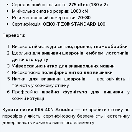
Середня лінійна щільність:
275 dtex (130 × 2)
Мінімальна сила на розрив:
1000 cN
Рекомендований номер голки:
70–80
Сертифікація:
OEKO-TEX® STANDARD 100
Переваги:
Висока
стійкість до світла, прання, термообробки
Ідеальна для
вишивки шевронів, емблем, логотипів,
дитячого одягу
Універсальна нитка для вишивальних машин
Високоякісна
поліефірна нитка для вишивки
Нитки для вишивки шевронів
— довговічність і
точність у кожному стіжку
Професійна
швейна фурнітура для вишивки
у
кожній котушці
Купити нитки IRIS 40N Ariadna
— це зробити ставку на
перевірену якість, сертифіковану безпечність і естетичну
довершеність кожного вишитого елементу.