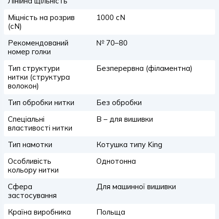
Лінійна щільність
Міцність на розрив
1000 сN
(сN)
Рекомендований
№ 70–80
номер голки
Тип структури
Безперервна (філаментна)
нитки (структура
волокон)
Тип обробки нитки
Без обробки
Спеціальні
B – для вишивки
властивості нитки
Тип намотки
Котушка типу King
Особливість
Однотонна
кольору нитки
Сфера
Для машинної вишивки
застосування
Країна виробника
Польща