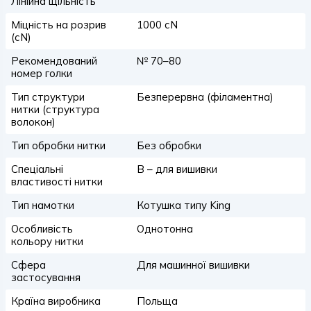
Лінійна щільність
Міцність на розрив
1000 сN
(сN)
Рекомендований
№ 70–80
номер голки
Тип структури
Безперервна (філаментна)
нитки (структура
волокон)
Тип обробки нитки
Без обробки
Спеціальні
B – для вишивки
властивості нитки
Тип намотки
Котушка типу King
Особливість
Однотонна
кольору нитки
Сфера
Для машинної вишивки
застосування
Країна виробника
Польща