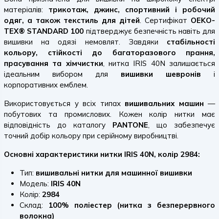
матеріалів:
трикотаж, джинс, спортивний і робочий
одяг, а також текстиль для дітей
. Сертифікат
OEKO-
TEX® STANDARD 100
підтверджує безпечність навіть для
вишивки на одязі немовлят. Завдяки
стабільності
кольору, стійкості до багаторазового прання,
прасування та хімчистки
, нитка IRIS 40N залишається
ідеальним вибором для
вишивки шевронів
і
корпоративних емблем.
Використовується у всіх типах
вишивальних машин
—
побутових та промислових. Кожен колір нитки має
відповідність до каталогу
PANTONE
, що забезпечує
точний добір кольору при серійному виробництві.
Основні характеристики нитки IRIS 40N, колір 2984:
Тип:
вишивальні нитки для машинної вишивки
Модель:
IRIS 40N
Колір:
2984
Склад:
100% поліестер (нитка з безперервного
волокна)