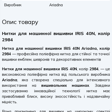
Виробник
Ariadna
Опис товару
Нитки для машинної вишивки IRIS 40N, колір
2984
Нитка для машинної вишивки IRIS 40N Ariadna, колір
2984
— професійна поліефірна нитка для стійкої та точної
вишивки емблем, шевронів та декоративних елементів
Нитки для машинної вишивки IRIS 40N
, колір
2984
, — це
високоякісна поліефірна нитка від польського виробника
Ariadna
, яка створена спеціально для інтенсивного
використання на
вишивальних машинах
. Завдяки
застосуванню інноваційної технології нитка має
привабливий блиск, високу зносостійкість і надзвичайну
міцність.
Вона призначена для вишивки на широкому спектрі