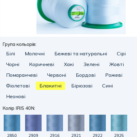
Група кольорів:
Білі
Молочні
Бежеві та натуральні
Сірі
Чорні
Коричневі
Хакі
Зелені
Жовті
Помаранчеві
Червоні
Бордові
Рожеві
Фіолетові
Блакитні
Бірюзові
Сині
Неонові
Колір IRIS 40N:
2850
2909
2916
2921
2922
2925