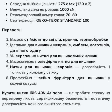
Середня лінійна щільність:
275 dtex (130 × 2)
Мінімальна сила на розрив:
1000 cN
Рекомендований номер голки:
70–80
Сертифікація:
OEKO-TEX® STANDARD 100
Переваги:
Висока
стійкість до світла, прання, термообробки
Ідеальна для
вишивки шевронів, емблем, логотипів,
дитячого одягу
Універсальна нитка для вишивальних машин
Високоякісна
поліефірна нитка для вишивки
Нитки для вишивки шевронів
— довговічність і
точність у кожному стіжку
Професійна
швейна фурнітура для вишивки
у
кожній котушці
Купити нитки IRIS 40N Ariadna
— це зробити ставку на
перевірену якість, сертифіковану безпечність і естетичну
довершеність кожного вишитого елементу.