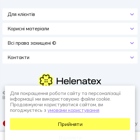
Для клієнтів
Корисні матеріали
Всi права захищенi ©
Контакти
© 2026 HELENATEX «Ґудзики, вішаки, нитки. Власне виробництво.
Для покращення роботи сайту та персоналізації
Все для швейної справи.»
інформації ми використовуємо файли cookie.
Продовжуючи користуватися сайтом, ви
погоджуєтесь з
умовами користування
SUFIX web agency
Прийняти
Відхилити