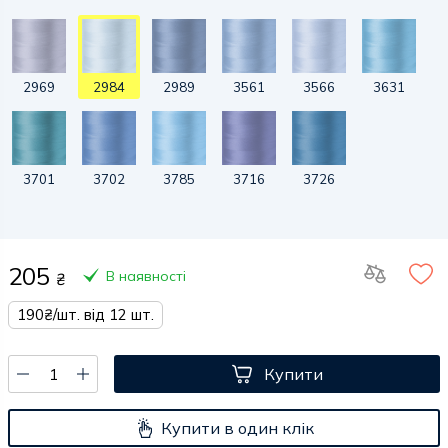
2969
2984
2989
3561
3566
3631
3701
3702
3785
3716
3726
205
В наявності
₴
190₴/шт. від 12 шт.
Купити
Купити в один клік