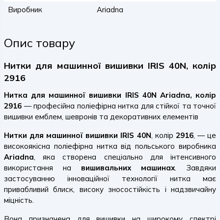
Виробник
Ariadna
Опис товару
Нитки для машинної вишивки IRIS 40N, колір
2916
Нитка для машинної вишивки IRIS 40N Ariadna, колір
2916
— професійна поліефірна нитка для стійкої та точної
вишивки емблем, шевронів та декоративних елементів
Нитки для машинної вишивки IRIS 40N
, колір
2916
, — це
високоякісна поліефірна нитка від польського виробника
Ariadna
, яка створена спеціально для інтенсивного
використання на
вишивальних машинах
. Завдяки
застосуванню інноваційної технології нитка має
привабливий блиск, високу зносостійкість і надзвичайну
міцність.
Вона призначена для вишивки на широкому спектрі