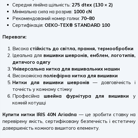
Середня лінійна щільність:
275 dtex (130 × 2)
Мінімальна сила на розрив:
1000 cN
Рекомендований номер голки:
70–80
Сертифікація:
OEKO-TEX® STANDARD 100
Переваги:
Висока
стійкість до світла, прання, термообробки
Ідеальна для
вишивки шевронів, емблем, логотипів,
дитячого одягу
Універсальна нитка для вишивальних машин
Високоякісна
поліефірна нитка для вишивки
Нитки для вишивки шевронів
— довговічність і
точність у кожному стіжку
Професійна
швейна фурнітура для вишивки
у
кожній котушці
Купити нитки IRIS 40N Ariadna
— це зробити ставку на
перевірену якість, сертифіковану безпечність і естетичну
довершеність кожного вишитого елементу.