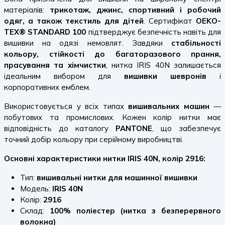
матеріалів:
трикотаж, джинс, спортивний і робочий
одяг, а також текстиль для дітей
. Сертифікат
OEKO-
TEX® STANDARD 100
підтверджує безпечність навіть для
вишивки на одязі немовлят. Завдяки
стабільності
кольору, стійкості до багаторазового прання,
прасування та хімчистки
, нитка IRIS 40N залишається
ідеальним вибором для
вишивки шевронів
і
корпоративних емблем.
Використовується у всіх типах
вишивальних машин
—
побутових та промислових. Кожен колір нитки має
відповідність до каталогу
PANTONE
, що забезпечує
точний добір кольору при серійному виробництві.
Основні характеристики нитки IRIS 40N, колір 2916:
Тип:
вишивальні нитки для машинної вишивки
Модель:
IRIS 40N
Колір:
2916
Склад:
100% поліестер (нитка з безперервного
волокна)