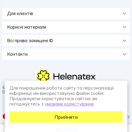
Для клієнтів
Корисні матеріали
Всi права захищенi ©
Контакти
© 2026 HELENATEX «Ґудзики, вішаки, нитки. Власне виробництво.
Для покращення роботи сайту та персоналізації
Все для швейної справи.»
інформації ми використовуємо файли cookie.
Продовжуючи користуватися сайтом, ви
погоджуєтесь з
умовами користування
SUFIX web agency
Прийняти
Відхилити