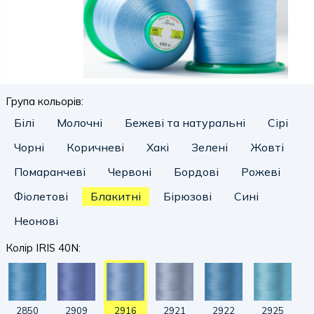
Група кольорів:
Білі
Молочні
Бежеві та натуральні
Сірі
Чорні
Коричневі
Хакі
Зелені
Жовті
Помаранчеві
Червоні
Бордові
Рожеві
Фіолетові
Блакитні
Бірюзові
Сині
Неонові
Колір IRIS 40N:
2850
2909
2916
2921
2922
2925