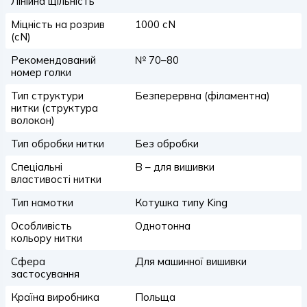
Лінійна щільність
Міцність на розрив
1000 сN
(сN)
Рекомендований
№ 70–80
номер голки
Тип структури
Безперервна (філаментна)
нитки (структура
волокон)
Тип обробки нитки
Без обробки
Спеціальні
B – для вишивки
властивості нитки
Тип намотки
Котушка типу King
Особливість
Однотонна
кольору нитки
Сфера
Для машинної вишивки
застосування
Країна виробника
Польща