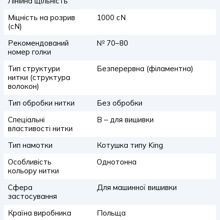
Лінійна щільність
Міцність на розрив
1000 сN
(сN)
Рекомендований
№ 70–80
номер голки
Тип структури
Безперервна (філаментна)
нитки (структура
волокон)
Тип обробки нитки
Без обробки
Спеціальні
B – для вишивки
властивості нитки
Тип намотки
Котушка типу King
Особливість
Однотонна
кольору нитки
Сфера
Для машинної вишивки
застосування
Країна виробника
Польща