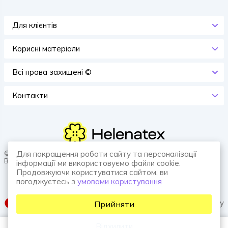
Для клієнтів
Корисні матеріали
Всi права захищенi ©
Контакти
© 2026 HELENATEX «Ґудзики, вішаки, нитки. Власне виробництво.
Для покращення роботи сайту та персоналізації
Все для швейної справи.»
інформації ми використовуємо файли cookie.
Продовжуючи користуватися сайтом, ви
погоджуєтесь з
умовами користування
SUFIX web agency
Прийняти
Відхилити