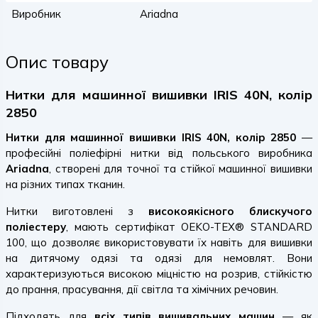
Виробник
Ariadna
Опис товару
Нитки для машинної вишивки IRIS 40N, колір
2850
Нитки для машинної вишивки IRIS 40N, колір 2850
—
професійні поліефірні нитки від польського виробника
Ariadna
, створені для точної та стійкої машинної вишивки
на різних типах тканин.
Нитки виготовлені з
високоякісного блискучого
поліестеру
, мають сертифікат OEKO-TEX® STANDARD
100, що дозволяє використовувати їх навіть для вишивки
на дитячому одязі та одязі для немовлят. Вони
характеризуються високою міцністю на розрив, стійкістю
до прання, прасування, дії світла та хімічних речовин.
Підходять для
всіх типів вишивальних машин
— як