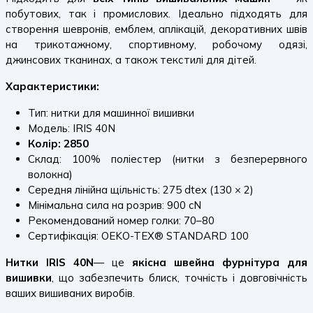
побутових, так і промислових. Ідеально підходять для
створення шевронів, емблем, аплікацій, декоративних швів
на трикотажному, спортивному, робочому одязі,
джинсових тканинах, а також текстилі для дітей.
Характеристики:
Тип: нитки для машинної вишивки
Модель: IRIS 40N
Колір: 2850
Склад: 100% поліестер (нитки з безперервного
волокна)
Середня лінійна щільність: 275 dtex (130 × 2)
Мінімальна сила на розрив: 900 cN
Рекомендований номер голки: 70–80
Сертифікація: OEKO-TEX® STANDARD 100
Нитки IRIS 40N
— це
якісна швейна фурнітура для
вишивки
, що забезпечить блиск, точність і довговічність
ваших вишиваних виробів.