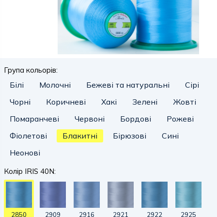
Група кольорів:
Білі
Молочні
Бежеві та натуральні
Сірі
Чорні
Коричневі
Хакі
Зелені
Жовті
Помаранчеві
Червоні
Бордові
Рожеві
Фіолетові
Блакитні
Бірюзові
Сині
Неонові
Колір IRIS 40N:
2850
2909
2916
2921
2922
2925