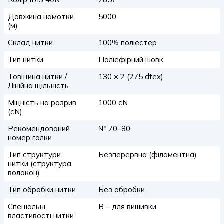
Довжина намотки
5000
(м)
Склад нитки
100% поліестер
Тип нитки
Поліефірний шовк
Товщина нитки /
130 × 2 (275 dtex)
Лінійна щільність
Міцність на розрив
1000 сN
(сN)
Рекомендований
№ 70–80
номер голки
Тип структури
Безперервна (філаментна)
нитки (структура
волокон)
Тип обробки нитки
Без обробки
Спеціальні
B – для вишивки
властивості нитки