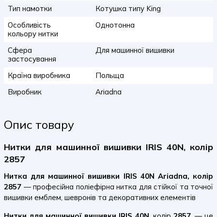
Тип намотки
Котушка типу King
Особливість
Однотонна
кольору нитки
Сфера
Для машинної вишивки
застосування
Країна виробника
Польща
Виробник
Ariadna
Опис товару
Нитки для машинної вишивки IRIS 40N, колір
2857
Нитка для машинної вишивки IRIS 40N Ariadna, колір
2857
— професійна поліефірна нитка для стійкої та точної
вишивки емблем, шевронів та декоративних елементів
Нитки для машинної вишивки IRIS 40N
, колір
2857
, — це