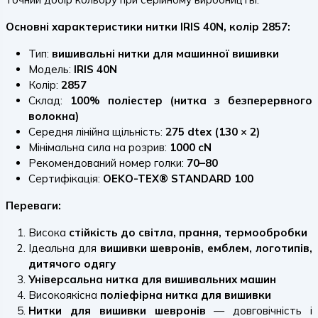
Основні характеристики нитки IRIS 40N, колір 2857:
Тип:
вишивальні нитки для машинної вишивки
Модель:
IRIS 40N
Колір:
2857
Склад:
100% поліестер (нитка з безперервного
волокна)
Середня лінійна щільність:
275 dtex (130 × 2)
Мінімальна сила на розрив:
1000 cN
Рекомендований номер голки:
70–80
Сертифікація:
OEKO-TEX® STANDARD 100
Переваги:
Висока
стійкість до світла, прання, термообробки
Ідеальна для
вишивки шевронів, емблем, логотипів,
дитячого одягу
Універсальна нитка для вишивальних машин
Високоякісна
поліефірна нитка для вишивки
Нитки для вишивки шевронів
— довговічність і