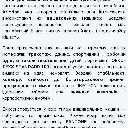
високоякісна поліефірна нитка від польського виробника
Ariadna
, яка створена спеціально для інтенсивного
використання на
вишивальних машинах
. Завдяки
застосуванню інноваційної технології нитка має
привабливий блиск, високу зносостійкість і надзвичайну
міцність.
Вона призначена для вишивки на широкому спектрі
матеріалів:
трикотаж, джинс, спортивний і робочий
одяг, а також текстиль для дітей
. Сертифікат
OEKO-
TEX® STANDARD 100
підтверджує безпечність навіть для
вишивки на одязі немовлят. Завдяки
стабільності
кольору, стійкості до багаторазового прання,
прасування та хімчистки
, нитка IRIS 40N залишається
ідеальним вибором для
вишивки шевронів
і
корпоративних емблем.
Використовується у всіх типах
вишивальних машин
—
побутових та промислових. Кожен колір нитки має
відповідність до каталогу
PANTONE
, що забезпечує
точний добір кольору при серійному виробництві.