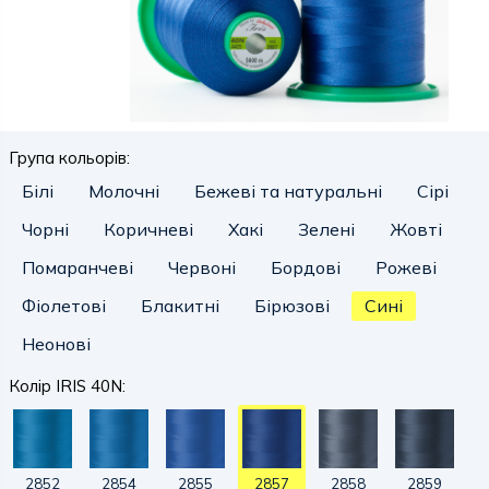
Група кольорів:
Білі
Молочні
Бежеві та натуральні
Сірі
Чорні
Коричневі
Хакі
Зелені
Жовті
Помаранчеві
Червоні
Бордові
Рожеві
Фіолетові
Блакитні
Бірюзові
Сині
Неонові
Колір IRIS 40N:
2852
2854
2855
2857
2858
2859