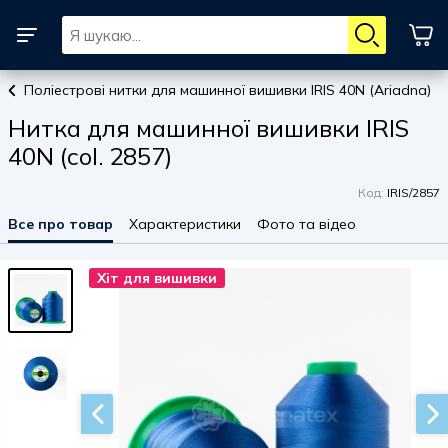
Поліестрові нитки для машинної вишивки IRIS 40N (Ariadna)
Нитка для машинної вишивки IRIS
40N (col. 2857)
Код:
IRIS/2857
Все про товар
Характеристики
Фото та відео
Хіт для вишивки
Хіт для вишивки